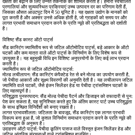
दक्षता को बढ़ाने के लिए उन्नत तकनीक को शामिल करती हैं। हमारी स्वचालित
प्रणालियां और सुव्यवस्थित प्रक्रियाएं उच्च उत्पादन दर का परिणाम देती हैं,
जिसका औसत आउटपुट दिन में 50 यूनिट है। यह दक्षता उद्योग के मानकों को
पूरा करती है और अक्सर उनसे अधिक होती है, जो ग्राहकों को समय पर और
लागत प्रभावी समाधान प्रदान करने के प्रति न्यूवे की प्रतिबद्धता को दर्शाती
है।
विशिष्ट सैंड कास्ट ऑटो पार्ट्स
सैंड कास्टिंग ज्यामितीय रूप से जटिल ऑटोमोटिव पार्ट्स, बड़े आकार के ऑटो
घटकों और कम मात्रा वाले ऑटो पार्ट्स के विनिर्माण के लिए विशेष रूप से
उपयुक्त है। यह बहुमुखी विधि इन विशिष्ट अनुप्रयोगों के लिए कई लाभ प्रदान
करती है।
ज्यामितीय रूप से जटिल ऑटोमोटिव पार्ट्स:
मोल्ड लचीलापन:
सैंड कास्टिंग कंपैक्टेड रेत से बने मोल्ड का उपयोग करती है,
जो पेचीदा आकारों और सूक्ष्म विवरणों की अनुमति देती है। यह लचीलापन जटिल
ज्यामिति वाले घटकों, जैसे इंजन सिलेंडर हेड या पेचीदा ट्रांसमिशन घटकों के
लिए महत्वपूर्ण है।
परिशुद्धता पुनरुत्पादन:
सैंड मोल्ड पेचीदा पैटर्न और डिजाइन को वफादारी से पुन:
पेश कर सकता है, यह सुनिश्चित करते हुए कि अंतिम कास्ट पार्ट उच्च परिशुद्धता
के साथ इच्छित विनिर्देशों को बनाए रखता है।
लागत प्रभावशीलता:
जटिलता के बावजूद, सैंड कास्टिंग एक लागत प्रभावी
विकल्प बना हुआ है, जो कुशल विनिर्माण समाधान प्रदान करने के प्रति न्यूवे की
प्रतिबद्धता के अनुरूप है।
उदाहरण ऑटो पार्ट्स:
पेचीदा कूलिंग पासज वाले विस्तृत इंजन सिलेंडर हेड और
जटिल आंतरिक संरचनाओं वाले ट्रांसमिशन हाउसिंग।