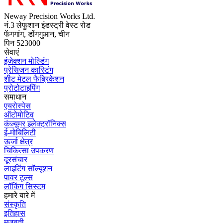
Neway Precision Works Ltd.
नं.3 लेफुशान इंडस्ट्री वेस्ट रोड
फेंगगांग, डोंगगुआन, चीन
पिन 523000
सेवाएं
इंजेक्शन मोल्डिंग
प्रेसिजन कास्टिंग
शीट मेटल फैब्रिकेशन
प्रोटोटाइपिंग
समाधान
एयरोस्पेस
ऑटोमोटिव
कंज़्यूमर इलेक्ट्रॉनिक्स
ई-मोबिलिटी
ऊर्जा क्षेत्र
चिकित्सा उपकरण
दूरसंचार
लाइटिंग सॉल्यूशन
पावर टूल्स
लॉकिंग सिस्टम
हमारे बारे में
संस्कृति
इतिहास
मजबूती