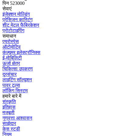
पिन 523000
सेवाएं
इंजेक्शन मोल्डिंग
प्रेसिजन कास्टिंग
शीट मेटल फैब्रिकेशन
प्रोटोटाइपिंग
समाधान
एयरोस्पेस
ऑटोमोटिव
कंज़्यूमर इलेक्ट्रॉनिक्स
ई-मोबिलिटी
ऊर्जा क्षेत्र
चिकित्सा उपकरण
दूरसंचार
लाइटिंग सॉल्यूशन
पावर टूल्स
लॉकिंग सिस्टम
हमारे बारे में
संस्कृति
इतिहास
मजबूती
गुणवत्ता आश्वासन
साझेदार
केस स्टडी
नियम