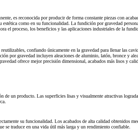
anente
, es reconocida por producir de forma constante piezas con acabad
su estética como en su funcionalidad. La fundición por gravedad person
ora el proceso, los beneficios y las aplicaciones industriales de la fun
reutilizables, confiando únicamente en la gravedad para llenar las cavi
ción por gravedad incluyen aleaciones de aluminio, latón, bronce y ale
gravedad ofrece mejor precisión dimensional, acabados más lisos y calid
n de un producto. Las superficies lisas y visualmente atractivas lograda
rca
.
rectamente su funcionalidad. Los acabados de alta calidad obtenidos med
que se traduce en una vida útil más larga y un rendimiento confiable.