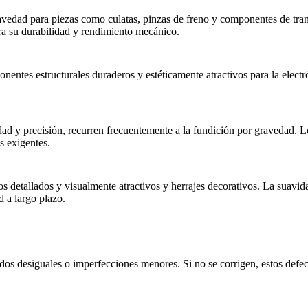
avedad para piezas como culatas, pinzas de freno y componentes de tran
ra su durabilidad y
rendimiento mecánico
.
nentes estructurales duraderos y estéticamente atractivos para la elect
d y precisión, recurren frecuentemente a la fundición por gravedad. Los
s exigentes.
os detallados y visualmente atractivos y herrajes decorativos. La suavi
d a largo plazo.
os desiguales o imperfecciones menores. Si no se corrigen, estos defec