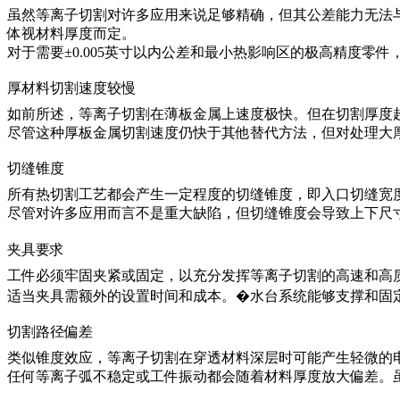
虽然等离子切割对许多应用来说足够精确，但其公差能力无法与激
体视材料厚度而定。
对于需要±0.005英寸以内公差和最小热影响区的极高精度
厚材料切割速度较慢
如前所述，等离子切割在薄板金属上速度极快。但在切割厚度超
尽管这种厚板金属切割速度仍快于其他替代方法，但对处理大
切缝锥度
所有热切割工艺都会产生一定程度的切缝锥度，即入口切缝宽度
尽管对许多应用而言不是重大缺陷，但切缝锥度会导致上下尺
夹具要求
工件必须牢固夹紧或固定，以充分发挥等离子切割的高速和高
适当夹具需额外的设置时间和成本。�水台系统能够支撑和固
切割路径偏差
类似锥度效应，等离子切割在穿透材料深层时可能产生轻微的
任何等离子弧不稳定或工件振动都会随着材料厚度放大偏差。