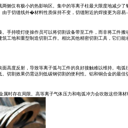
线两侧仅有极小的热影响区。集中的等离子柱最大限度地减少了
。由于切缝线外�材料性质保持不变，切缝附近的焊接更为容易
凑。手持喷灯使操作员可以将切割设备带至工件，而非将工件搬
建筑工地和重型制造切割工作。相比其他精密切割工具，它们能
表面高度反射，导致等离子弧与工件的良好接触难以维持。电弧往
低。切割效果仍需达到低碳钢切割的便利性。铝和铜合金的最佳
性金属时存在局限。高等离子气体压力和电弧冲力会吹散这些薄