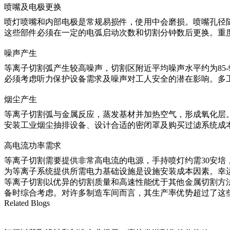
喷嘴及电极更换
喷灯喷嘴和内部电极是常规易损件，使用中会磨损。喷嘴孔径
这些部件必须在一定的电弧启动次数和切割分钟数后更换。重
噪声产生
等离子切割弧产生较高噪声，切割区附近平均噪声水平约为85-
必须考虑听力保护设备需求及噪声对工人安全的潜在影响。多
烟尘产生
等离子切割弧与金属反应，蒸发基材并加热空气，形成氧化层
安装工业烟尘抽排设备、设计合适的密闭罩及购买过滤系统成
高电流功率需求
等离子切割需要提供非常高电流的电源，手持喷灯约需30安培
为等离子系统提供所需电力基础设施是设施安装成本因素。幸
等离子切割以优异的切割质量和高速性能优于其他金属切割方
备时综合考虑。对许多制造车间而言，其生产率优势超过了这
Related Blogs