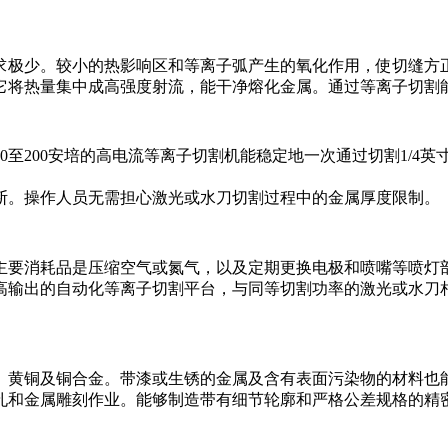
求极少。较小的热影响区和等离子弧产生的氧化作用，使切缝方
它将热量集中成高强度射流，能干净熔化金属。通过等离子切割
0至200安培的高电流等离子切割机能稳定地一次通过切割1/4
断。操作人员无需担心激光或水刀切割过程中的金属厚度限制。
主要消耗品是压缩空气或氮气，以及定期更换电极和喷嘴等喷灯
高输出的自动化等离子切割平台，与同等切割功率的激光或水刀
、黄铜及铜合金。带漆或生锈的金属及含有表面污染物的材料也
孔和金属雕刻作业。能够制造带有细节轮廓和严格公差规格的精