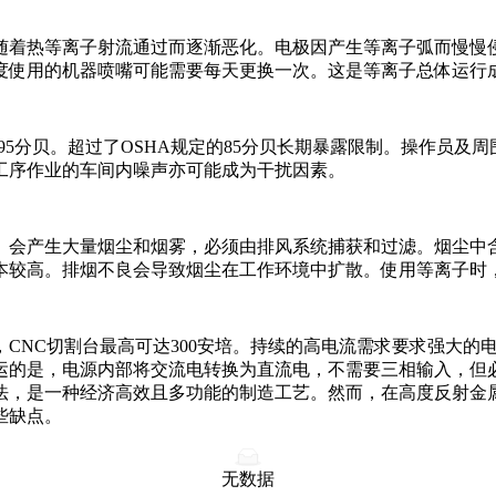
随着热等离子射流通过而逐渐恶化。电极因产生等离子弧而慢慢
度使用的机器喷嘴可能需要每天更换一次。这是等离子总体运行
95分贝。超过了OSHA规定的85分贝长期暴露限制。操作员及
工序作业的车间内噪声亦可能成为干扰因素。
。会产生大量烟尘和烟雾，必须由排风系统捕获和过滤。烟尘中
本较高。排烟不良会导致烟尘在工作环境中扩散。使用等离子时
，CNC切割台最高可达300安培。持续的高电流需求要求强大
运的是，电源内部将交流电转换为直流电，不需要三相输入，但
法，是一种经济高效且多功能的制造工艺。然而，在高度反射金
些缺点。
无数据