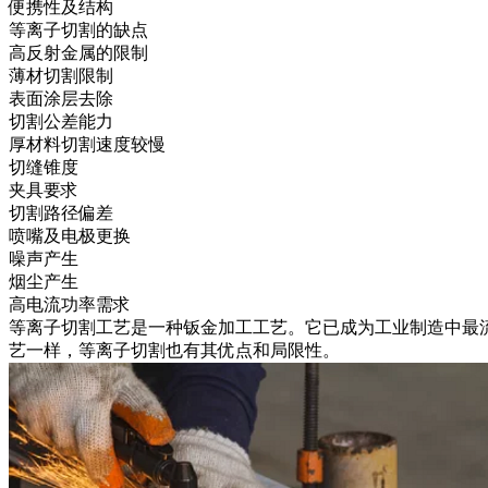
便携性及结构
等离子切割的缺点
高反射金属的限制
薄材切割限制
表面涂层去除
切割公差能力
厚材料切割速度较慢
切缝锥度
夹具要求
切割路径偏差
喷嘴及电极更换
噪声产生
烟尘产生
高电流功率需求
等离子切割工艺是一种
钣金加工工艺
。它已成为工业制造中最
艺一样，等离子切割也有其优点和局限性。