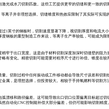
光或水刀切割匹敌。这些工艺提供更窄的切缝和更一致的切割几何形
零件，等离子并非理想选择。切缝锥度和热效应限制了其实际可实现
过1英寸的钢板时，切割速度显著下降，视切割厚度和电流大小而定
厚度钢板的重型制造工作来说，等离子生产率较低，可能成为限
稍窄于出口宽度。这是由于材料切割深度加深时切缝壁的阻力造
寸略有变化。精密切割可能需要对程序尺寸进行补偿。锥度在较
质量。切割过程中任何振动或工件移动都会导致尺寸误差和切割
定金属，是理想选择，但投资较大。相较于手持氧燃料等切割方
电弧漂移和路径偏差。这可能导致出口切口位置偏离目标超过切
虽然自动化CNC控制能补偿大部分偏差，但仍可能影响切割精度