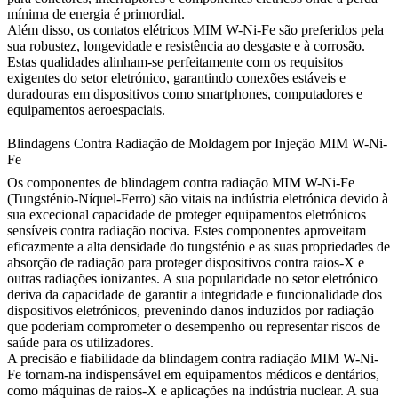
mínima de energia é primordial.
Além disso, os contatos elétricos MIM W-Ni-Fe são preferidos pela
sua robustez, longevidade e resistência ao desgaste e à corrosão.
Estas qualidades alinham-se perfeitamente com os requisitos
exigentes do setor eletrónico, garantindo conexões estáveis e
duradouras em dispositivos como smartphones, computadores e
equipamentos aeroespaciais.
Blindagens Contra Radiação de Moldagem por Injeção MIM W-Ni-
Fe
Os componentes de blindagem contra radiação MIM W-Ni-Fe
(Tungsténio-Níquel-Ferro) são vitais na indústria eletrónica devido à
sua excecional capacidade de proteger equipamentos eletrónicos
sensíveis contra radiação nociva. Estes componentes aproveitam
eficazmente a alta densidade do tungsténio e as suas propriedades de
absorção de radiação para proteger dispositivos contra raios-X e
outras radiações ionizantes. A sua popularidade no setor eletrónico
deriva da capacidade de garantir a integridade e funcionalidade dos
dispositivos eletrónicos, prevenindo danos induzidos por radiação
que poderiam comprometer o desempenho ou representar riscos de
saúde para os utilizadores.
A precisão e fiabilidade da blindagem contra radiação MIM W-Ni-
Fe tornam-na indispensável em equipamentos médicos e dentários,
como máquinas de raios-X e aplicações na indústria nuclear. A sua