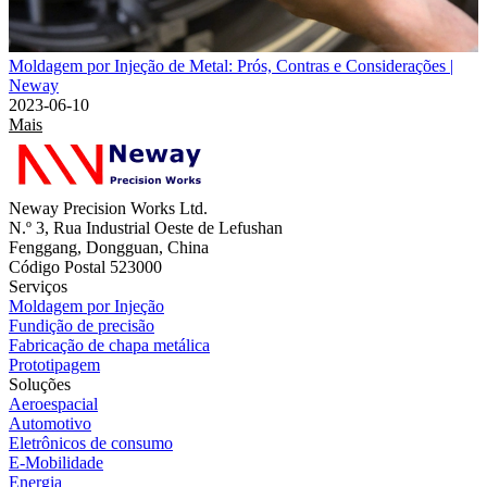
Moldagem por Injeção de Metal: Prós, Contras e Considerações |
Neway
2023-06-10
Mais
Neway Precision Works Ltd.
N.º 3, Rua Industrial Oeste de Lefushan
Fenggang, Dongguan, China
Código Postal 523000
Serviços
Moldagem por Injeção
Fundição de precisão
Fabricação de chapa metálica
Prototipagem
Soluções
Aeroespacial
Automotivo
Eletrônicos de consumo
E-Mobilidade
Energia