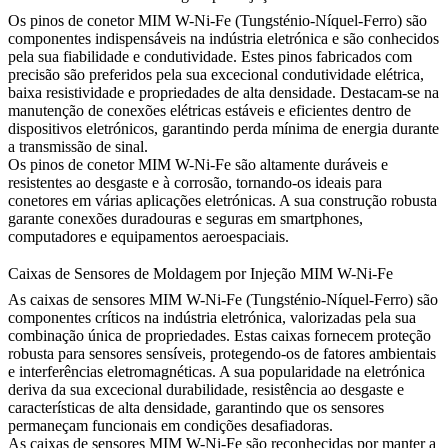
Os pinos de conetor MIM W-Ni-Fe (Tungsténio-Níquel-Ferro) são
componentes indispensáveis na indústria eletrónica e são conhecidos
pela sua fiabilidade e condutividade. Estes pinos fabricados com
precisão são preferidos pela sua excecional condutividade elétrica,
baixa resistividade e propriedades de alta densidade. Destacam-se na
manutenção de conexões elétricas estáveis e eficientes dentro de
dispositivos eletrónicos, garantindo perda mínima de energia durante
a transmissão de sinal.
Os pinos de conetor MIM W-Ni-Fe são altamente duráveis e
resistentes ao desgaste e à corrosão, tornando-os ideais para
conetores em várias aplicações eletrónicas. A sua construção robusta
garante conexões duradouras e seguras em smartphones,
computadores e equipamentos aeroespaciais.
Caixas de Sensores de Moldagem por Injeção MIM W-Ni-Fe
As caixas de sensores MIM W-Ni-Fe (Tungsténio-Níquel-Ferro) são
componentes críticos na indústria eletrónica, valorizadas pela sua
combinação única de propriedades. Estas caixas fornecem proteção
robusta para sensores sensíveis, protegendo-os de fatores ambientais
e interferências eletromagnéticas. A sua popularidade na eletrónica
deriva da sua excecional durabilidade, resistência ao desgaste e
características de alta densidade, garantindo que os sensores
permaneçam funcionais em condições desafiadoras.
As caixas de sensores MIM W-Ni-Fe são reconhecidas por manter a