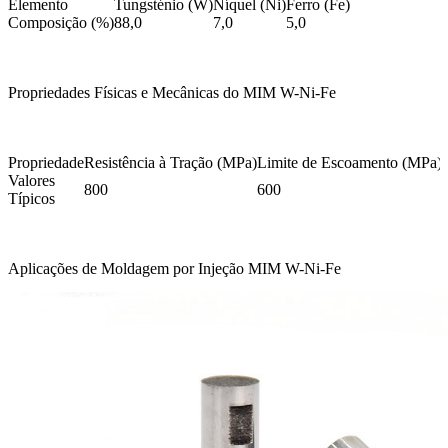
Elemento
Tungsténio (W)
Níquel (Ni)
Ferro (Fe)
Composição (%)
88,0
7,0
5,0
Propriedades Físicas e Mecânicas do MIM W-Ni-Fe
Propriedade
Resistência à Tração (MPa)
Limite de Escoamento (MPa)
Valores
800
600
Típicos
Aplicações de Moldagem por Injeção MIM W-Ni-Fe