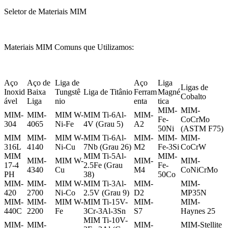
Seletor de Materiais MIM
Materiais MIM Comuns que Utilizamos:
Aço
Aço de
Liga de
Aço
Liga
Ligas de
Inoxid
Baixa
Tungstê
Liga de Titânio
Ferram
Magné
Cobalto
ável
Liga
nio
enta
tica
MIM-
MIM-
MIM-
MIM-
MIM W-
MIM Ti-6Al-
MIM-
Fe-
CoCrMo
304
4065
Ni-Fe
4V (Grau 5)
A2
50Ni
(ASTM F75)
MIM
MIM-
MIM W-
MIM Ti-6Al-
MIM-
MIM-
MIM-
316L
4140
Ni-Cu
7Nb (Grau 26)
M2
Fe-3Si
CoCrW
MIM
MIM Ti-5Al-
MIM-
MIM-
MIM W-
MIM-
MIM-
17-4
2.5Fe (Grau
Fe-
4340
Cu
M4
CoNiCrMo
PH
38)
50Co
MIM-
MIM-
MIM W-
MIM Ti-3Al-
MIM-
MIM-
420
2700
Ni-Co
2.5V (Grau 9)
D2
MP35N
MIM-
MIM-
MIM W-
MIM Ti-15V-
MIM-
MIM-
440C
2200
Fe
3Cr-3Al-3Sn
S7
Haynes 25
MIM Ti-10V-
MIM-
MIM-
MIM-
MIM-Stellite