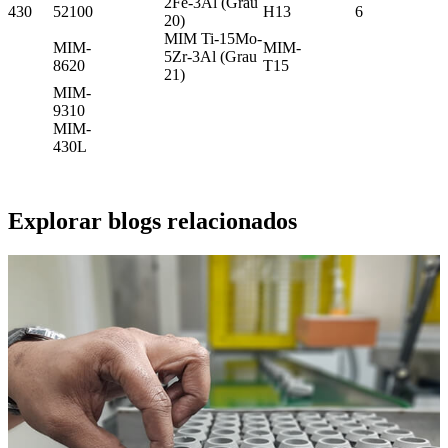
2Fe-3Al (Grau
430
52100
H13
6
20)
MIM Ti-15Mo-
MIM-
MIM-
5Zr-3Al (Grau
8620
T15
21)
MIM-
9310
MIM-
430L
Explorar blogs relacionados