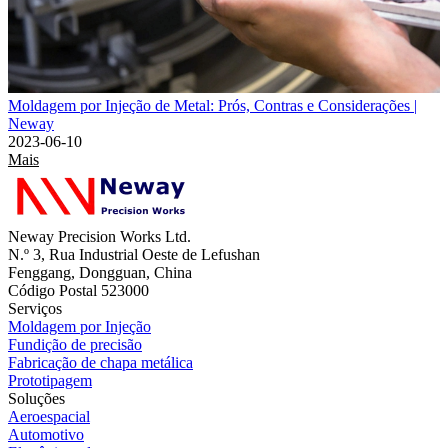
Moldagem por Injeção de Metal: Prós, Contras e Considerações |
Neway
2023-06-10
Mais
Neway Precision Works Ltd.
N.º 3, Rua Industrial Oeste de Lefushan
Fenggang, Dongguan, China
Código Postal 523000
Serviços
Moldagem por Injeção
Fundição de precisão
Fabricação de chapa metálica
Prototipagem
Soluções
Aeroespacial
Automotivo