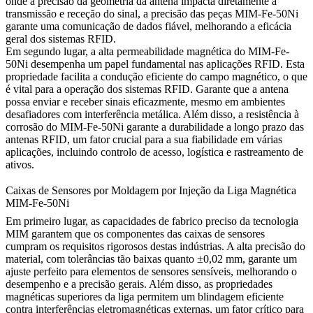
onde a precisão da geometria da antena impacta diretamente a
transmissão e receção do sinal, a precisão das peças MIM-Fe-50Ni
garante uma comunicação de dados fiável, melhorando a eficácia
geral dos sistemas RFID.
Em segundo lugar, a alta permeabilidade magnética do MIM-Fe-
50Ni desempenha um papel fundamental nas aplicações RFID. Esta
propriedade facilita a condução eficiente do campo magnético, o que
é vital para a operação dos sistemas RFID. Garante que a antena
possa enviar e receber sinais eficazmente, mesmo em ambientes
desafiadores com interferência metálica. Além disso, a resistência à
corrosão do MIM-Fe-50Ni garante a durabilidade a longo prazo das
antenas RFID, um fator crucial para a sua fiabilidade em várias
aplicações, incluindo controlo de acesso, logística e rastreamento de
ativos.
Caixas de Sensores por Moldagem por Injeção da Liga Magnética
MIM-Fe-50Ni
Em primeiro lugar, as capacidades de fabrico preciso da tecnologia
MIM garantem que os componentes das caixas de sensores
cumpram os requisitos rigorosos destas indústrias. A alta precisão do
material, com tolerâncias tão baixas quanto ±0,02 mm, garante um
ajuste perfeito para elementos de sensores sensíveis, melhorando o
desempenho e a precisão gerais. Além disso, as propriedades
magnéticas superiores da liga permitem um blindagem eficiente
contra interferências eletromagnéticas externas, um fator crítico para