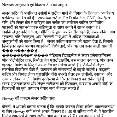
Neway अनुसंधान एवं विकास टीम का अनुभव
लेज़र कटिंग ने अनगिनत उद्योगों में सटीक भागों के निर्माण के लिए एक अपरिहार्य
प्रक्रिया साबित की है। अत्यधिक सटीक CAD मॉडलिंग, CNC नियंत्रित
गति, और लेज़र बीम में केंद्रित ताप स्रोत का संयोजन जटिल ज्यामितीय
आकारों को आश्चर्यजनक सहिष्णुता के साथ बनाने में सक्षम बनाता है।
जबकि लेज़र कटिंग के मूल भौतिक सिद्धांत अपरिवर्तित रहते हैं, लेज़र शक्ति, बीम
गुणवत्ता, गति नियंत्रण, और निगरानी में सुधारों ने अधिक महत्वाकांक्षी
अनुप्रयोगों को सक्षम किया है। लेज़र कटिंग नवाचार को बढ़ावा देता है, जिससे
डिजाइनर पहले असंभव आकृतियाँ, विशेषताएँ, और न्यूनतम वजन वाली सामग्री
��� स��त�� हैं।
������प�स ���� मेडिकल डिवाइसेज से लेकर इलेक्ट्रॉनिक्स
और ऑटोमोटिव तक, निर्माता तेज प्रोटोटाइपिंग, कम मात्रा उत्पादन, और उच्च
थ्रूपुट निर्माण के लिए लेज़र कटिंग पर भरोसा करते हैं। जैसे-जैसे लेज़र
तकनीक विकसित होती है, उत्पादन की संभावनाएँ भी बढ़ती जाएंगी। माइक्रो
कटिंग और रिमोट लेज़र प्रोसेसिंग जैसे उभरते क्षेत्र इस लचीली, स्वायत्त, और
उच्च सटीकता वाली निर्माण प्रक्रिया के निरंतर विकास का संकेत देते हैं।
मानव सृजनात्मकता और लेज़र सटीकता को मिलाकर, व्यवसाय अगली पीढ़ी के
डिजाइनों को मूर्त, उत्पादन-तैयार भागों में बदल सकते हैं।
Neway की कस्टम लेज़र कटिंग सेवा
दोस्तों, मैं आपको बताना चाहता हूँ कि आपके कस्टम लेज़र कटिंग आवश्यकताओं
के लिए Neway क्यों सबसे अच्छा विकल्प है। 30 से अधिक वर्षों से, वे बेहतरीन
निर्माण क्षमताओं के साथ सटीक भाग बनाते आ रहे हैं। हम बात कर रहे हैं