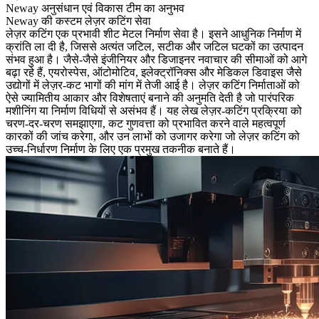
Neway अनुसंधान एवं विकास टीम का अनुभव
Neway की कस्टम लेज़र कटिंग सेवा
लेज़र कटिंग
एक प्रभावी
शीट मेटल निर्माण सेवा
है। इसने आधुनिक निर्माण में
क्रांति ला दी है, जिससे अत्यंत जटिल, सटीक और जटिल घटकों का उत्पादन
संभव हुआ है। जैसे-जैसे इंजीनियर और डिजाइनर नवाचार की सीमाओं को आगे
बढ़ा रहे हैं, एयरोस्पेस,
ऑटोमोटिव
, इलेक्ट्रॉनिक्स और मेडिकल डिवाइस जैसे
उद्योगों में लेज़र-कट भागों की मांग में तेजी आई है। लेज़र कटिंग निर्माताओं को
ऐसे ज्यामितीय आकार और विशेषताएं बनाने की अनुमति देती है जो पारंपरिक
मशीनिंग या निर्माण विधियों से असंभव हैं। यह लेख लेज़र-कटिंग प्रक्रिया को
चरण-दर-चरण समझाएगा, कट गुणवत्ता को प्रभावित करने वाले महत्वपूर्ण
कारकों की जांच करेगा, और उन लाभों को उजागर करेगा जो लेज़र कटिंग को
उच्च-निर्धारण निर्माण के लिए एक प्रमुख तकनीक बनाते हैं।