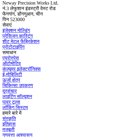
Neway Precision Works Ltd.
नं.3 लेफुशान इंडस्ट्री वेस्ट रोड
फेंगगांग, डोंगगुआन, चीन
पिन 523000
सेवाएं
इंजेक्शन मोल्डिंग
प्रेसिजन कास्टिंग
शीट मेटल फैब्रिकेशन
प्रोटोटाइपिंग
समाधान
एयरोस्पेस
ऑटोमोटिव
कंज़्यूमर इलेक्ट्रॉनिक्स
ई-मोबिलिटी
ऊर्जा क्षेत्र
चिकित्सा उपकरण
दूरसंचार
लाइटिंग सॉल्यूशन
पावर टूल्स
लॉकिंग सिस्टम
हमारे बारे में
संस्कृति
इतिहास
मजबूती
गुणवत्ता आश्वासन