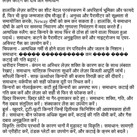
लेज़र कटिंग की दोष और समाधान
हालांकि लेज़र कटिंग का शीट मेटल प्रसंस्करण में अपरिहार्य भूमिका और फायदे
हैं, फिर भी कुछ जन्मजात दोष मौजूद हैं। अनुभव और पैरामीटर को सूक्ष्मता से
समायोजित करके, Neway दोषों को कम कर सकता है। हालांकि, ये समाधान
दोषों के आने पर समस्या निवारण और गुणवत्ता नियंत्रण में मदद करते हैं।
अत्यधिक स्लैग:
कट किनारे के साथ फिर से ठोस हो जाने वाला पिघला हुआ
पदार्थ। समाधान: कटने के पैरामीटर अनुकूलित करें और नाइट्रोजन या एयर-
असिस्ट गैस का उपयोग करें।
चिपकना
- अत्यधिक गर्मी से होने वाला रंग परिवर्तन और जलन के निशान।
समाधान: ����� ���������� कम ���� ����
कटाई की गति बढ़ाएं।
धारीदार निशान
- कंपन या अस्थिर लेज़र शक्ति के कारण कट के साथ लंबवत
रेखाएं। समाधान: यांत्रिक स्थिरता सुधारें और लेज़र बिजली आपूर्ति जांचें।
साँपली किनारें
- साफ़ ऊर्ध्वाधर किनारों की बजाय तिरछी कट की दीवारें।
समाधान: वर्कपीस को सही फोकस दूरी पर स्थित करें।
किनारों का गोलाईकरण:
कटी हुई किनारों का अस्पष्ट रूप। समाधान: कटाई की
गति कम करें और लेज़र को सही से फिर से फोकस करें।
छिद्र विरूपण:
छिद्र छोटे या गैर-वृत्ताकार कटे हुए। समाधान: शक्ति, गति, और
गैस दबाव संतुलित करें। शंक्वाकार लेंस का उपयोग करें।
बुर्र्स
- खुरदरे, टूटी-फूटी किनारें जिन्हें द्वितीयक फिनिशिंग की आवश्यकता होती
है। समाधान: बीन फोकस अधिक सूक्ष्म करें, कटाई की गति धीमी करें, और गैस
दबाव अनुकूलित करें।
विकृति:
तापीय प्रभावों के कारण भागों में मुड़ावट या विकृति। समाधान: सामग्री
को प्रीहीट करें, ठंडक प्लेटों का उपयोग करें, और कटाई के क्रम को बदलें।