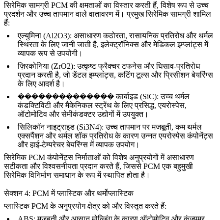
सिरेमिक सामग्री PCM की क्षमताओं का विस्तार करती हैं, विशेष रूप से उच्च
प्रदर्शन और उच्च तापमान वाले वातावरण में। प्रमुख सिरेमिक सामग्री शामिल
हैं:
एल्युमिना (Al2O3)
:
असाधारण कठोरता, रासायनिक प्रतिरोध और थर्मल
स्थिरता के लिए जानी जाती है, इलेक्ट्रॉनिक्स और मेडिकल इम्प्लांट्स में
व्यापक रूप से उपयोगी।
ज़िरकोनिया (ZrO2)
:
उत्कृष्ट फ्रैक्चर टफनेस और घिसाव-प्रतिरोध
प्रदान करती है, जो डेंटल इम्प्लांट्स, कटिंग टूल्स और प्रिसीशन बेयरिंग्स
के लिए आदर्श है।
�������������� कार्बाइड (SiC)
:
उच्च थर्मल
कंडक्टिविटी और मैकेनिकल स्ट्रेंथ के लिए प्रसिद्ध, एयरोस्पेस,
ऑटोमोटिव और सेमीकंडक्टर उद्योगों में उपयुक्त।
सिलिकॉन नाइट्राइड (Si3N4)
:
उच्च तापमान पर मजबूती, कम थर्मल
एक्सपैंशन और थर्मल शॉक प्रतिरोध के कारण उन्नत एयरोस्पेस कंपोनेंट्स
और हाई-टेम्परेचर बेयरिंग्स में व्यापक उपयोग।
सिरेमिक PCM कंपोनेंट्स निर्माताओं को विशेष अनुप्रयोगों में असाधारण
सटीकता और विश्वसनीयता प्रदान करते हैं, जिससे PCM एक
बहुमुखी
सिरेमिक विनिर्माण समाधान
के रूप में स्थापित होता है।
सेक्शन 4: PCM में प्लास्टिक और थर्मोप्लास्टिक
प्लास्टिक PCM के अनुप्रयोग क्षेत्र को और विस्तृत करते हैं:
ABS
:
मजबूती और आसान मोल्डिंग के कारण ऑटोमोटिव और कंज़्यूमर