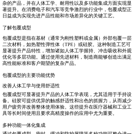
杂的产品，并在人体工学、耐用性以及多功能集成方面实现显
著提升。在
消费电子
和
汽车
等竞争激烈的行业中，包覆成型正
日益成为实现先进产品性能和市场差异化的关键工艺。
了解包覆成型
包覆成型是指在基材（通常为刚性塑料或金属）外部包覆一层
二次材料，如
热塑性弹性体（TPE）
或硅胶。这种制造工艺可
显著提升产品特性，增加诸如人体工学握持、冲击吸收和外观
优化等多层功能。通过使用先进材料，制造商能够创造出满足
高性能标准和客户期望的复杂产品。
包覆成型的主要功能优势
改善人体工学与使用舒适性
包覆成型可显著提升产品的人体工学表现，尤其适用于手持设
备。
硅胶
可提供优异的触感舒适性和出色的抓握力，从而减少
用户疲劳并改善整体使用体验。这些提升在医疗器械和工业工
具等长时间使用且要求高精度操作的应用中尤为重要。
多种功能一体化集成
通过包覆成型，密封、缓冲和防护屏障等多种功能可整合进一