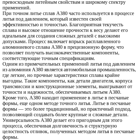
превосходным литейным свойствам и широкому спектру
применений.
При точном литье сплав A380 часто используется в процессе
литья под давлением, который известен своей
эффективностью и точностью. Благоприятная текучесть
сплава и высокое отношение прочности к весу делают его
идеальным для создания сложных деталей с высокими
допусками. Процесс включает впрыск расплавленного
алюминиевого сплава A380 в прецизионную форму, что
позволяет получать высококачественные компоненты,
соответствующие точным спецификациям.
Одним из примечательных применений литья под давлением
из алюминия A380 является автомобильная промышленность,
где легкие, но прочные характеристики сплава крайне
выгодны. Такие компоненты, как детали двигателя, корпуса
трансмиссии и конструкционные элементы, выигрывают от
точности и надежности, обеспечиваемых литьем A380.
Кроме того, A380 находит применение в литье в песчаные
формы, еще одном методе точного литья. Литье в песчаные
формы — это более традиционный, но практичный подход,
позволяющий создавать более крупные и сложные детали.
Универсальность A380 делает его пригодным для этого
процесса, обеспечивая долговечность и структурную
целостность отливок, полученных методом литья в песчаные
формы.