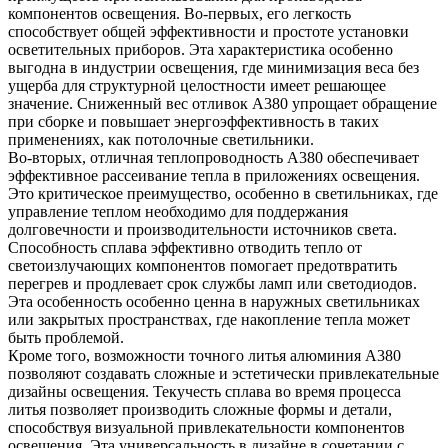
компонентов освещения. Во-первых, его легкость
способствует общей эффективности и простоте установки
осветительных приборов. Эта характеристика особенно
выгодна в индустрии освещения, где минимизация веса без
ущерба для структурной целостности имеет решающее
значение. Сниженный вес отливок A380 упрощает обращение
при сборке и повышает энергоэффективность в таких
применениях, как потолочные светильники.
Во-вторых, отличная теплопроводность A380 обеспечивает
эффективное рассеивание тепла в приложениях освещения.
Это критическое преимущество, особенно в светильниках, где
управление теплом необходимо для поддержания
долговечности и производительности источников света.
Способность сплава эффективно отводить тепло от
светоизлучающих компонентов помогает предотвратить
перегрев и продлевает срок службы ламп или светодиодов.
Эта особенность особенно ценна в наружных светильниках
или закрытых пространствах, где накопление тепла может
быть проблемой.
Кроме того, возможности точного литья алюминия A380
позволяют создавать сложные и эстетически привлекательные
дизайны освещения. Текучесть сплава во время процесса
литья позволяет производить сложные формы и детали,
способствуя визуальной привлекательности компонентов
освещения. Эта универсальность в дизайне в сочетании с