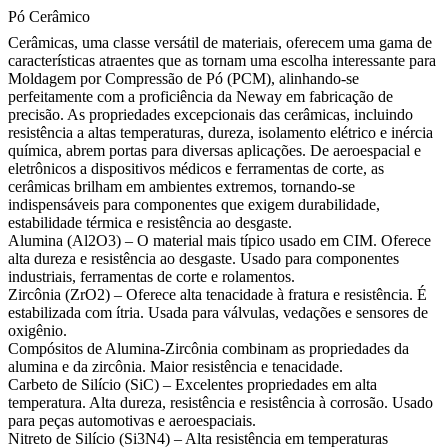
Pó Cerâmico
Cerâmicas, uma classe versátil de materiais, oferecem uma gama de
características atraentes que as tornam uma escolha interessante para
Moldagem por Compressão de Pó (PCM), alinhando-se
perfeitamente com a proficiência da Neway em fabricação de
precisão. As propriedades excepcionais das cerâmicas, incluindo
resistência a altas temperaturas, dureza, isolamento elétrico e inércia
química, abrem portas para diversas aplicações. De aeroespacial e
eletrônicos a dispositivos médicos e ferramentas de corte, as
cerâmicas brilham em ambientes extremos, tornando-se
indispensáveis para componentes que exigem durabilidade,
estabilidade térmica e resistência ao desgaste.
Alumina (Al2O3)
– O material mais típico usado em CIM. Oferece
alta dureza e resistência ao desgaste. Usado para componentes
industriais, ferramentas de corte e rolamentos.
Zircônia (ZrO2)
– Oferece alta tenacidade à fratura e resistência. É
estabilizada com ítria. Usada para válvulas, vedações e sensores de
oxigênio.
Compósitos de Alumina-Zircônia
combinam as propriedades da
alumina e da zircônia. Maior resistência e tenacidade.
Carbeto de Silício (SiC)
– Excelentes propriedades em alta
temperatura. Alta dureza, resistência e resistência à corrosão. Usado
para peças automotivas e aeroespaciais.
Nitreto de Silício (Si3N4)
– Alta resistência em temperaturas