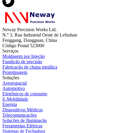
Neway Precision Works Ltd.
N.º 3, Rua Industrial Oeste de Lefushan
Fenggang, Dongguan, China
Código Postal 523000
Serviços
Moldagem por Injeção
Fundição de precisão
Fabricação de chapa metálica
Prototipagem
Soluções
Aeroespacial
Automotivo
Eletrônicos de consumo
E-Mobilidade
Energia
Dispositivos Médicos
Telecomunicações
Soluções de Iluminação
Ferramentas Elétricas
Sistemas de Fechadura