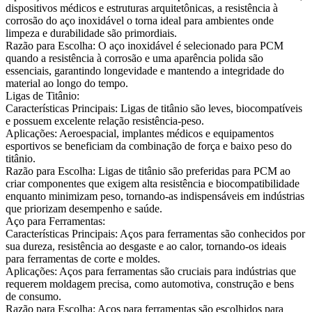
dispositivos médicos e estruturas arquitetônicas, a resistência à
corrosão do aço inoxidável o torna ideal para ambientes onde
limpeza e durabilidade são primordiais.
Razão para Escolha:
O aço inoxidável é selecionado para PCM
quando a resistência à corrosão e uma aparência polida são
essenciais, garantindo longevidade e mantendo a integridade do
material ao longo do tempo.
Ligas de Titânio:
Características Principais:
Ligas de titânio são leves, biocompatíveis
e possuem excelente relação resistência-peso.
Aplicações:
Aeroespacial, implantes médicos e equipamentos
esportivos se beneficiam da combinação de força e baixo peso do
titânio.
Razão para Escolha:
Ligas de titânio são preferidas para PCM ao
criar componentes que exigem alta resistência e biocompatibilidade
enquanto minimizam peso, tornando-as indispensáveis em indústrias
que priorizam desempenho e saúde.
Aço para Ferramentas:
Características Principais:
Aços para ferramentas são conhecidos por
sua dureza, resistência ao desgaste e ao calor, tornando-os ideais
para ferramentas de corte e moldes.
Aplicações:
Aços para ferramentas são cruciais para indústrias que
requerem moldagem precisa, como automotiva, construção e bens
de consumo.
Razão para Escolha:
Aços para ferramentas são escolhidos para