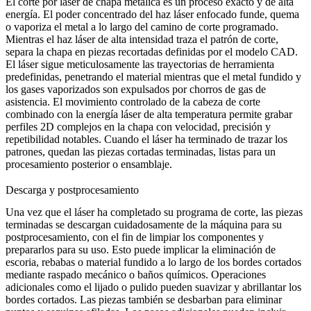
El corte por láser de chapa metálica es un proceso exacto y de alta
energía. El poder concentrado del haz láser enfocado funde, quema
o vaporiza el metal a lo largo del camino de corte programado.
Mientras el haz láser de alta intensidad traza el patrón de corte,
separa la chapa en piezas recortadas definidas por el modelo CAD.
El láser sigue meticulosamente las trayectorias de herramienta
predefinidas, penetrando el material mientras que el metal fundido y
los gases vaporizados son expulsados por chorros de gas de
asistencia. El movimiento controlado de la cabeza de corte
combinado con la energía láser de alta temperatura permite grabar
perfiles 2D complejos en la chapa con velocidad, precisión y
repetibilidad notables. Cuando el láser ha terminado de trazar los
patrones, quedan las piezas cortadas terminadas, listas para un
procesamiento posterior o ensamblaje.
Descarga y postprocesamiento
Una vez que el láser ha completado su programa de corte, las piezas
terminadas se descargan cuidadosamente de la máquina para su
postprocesamiento, con el fin de limpiar los componentes y
prepararlos para su uso. Esto puede implicar la eliminación de
escoria, rebabas o material fundido a lo largo de los bordes cortados
mediante raspado mecánico o baños químicos. Operaciones
adicionales como el lijado o pulido pueden suavizar y abrillantar los
bordes cortados. Las piezas también se desbarban para eliminar