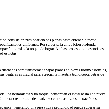
ión consiste en presionar chapas planas hasta obtener la forma
pecificaciones uniformes. Por su parte, la embutición profunda
ampación por sí sola no puede lograr. Ambos procesos son esenciales
d estrictas.
 diseñadas para transformar chapas planas en piezas tridimensionales,
s ventajas es crucial para apreciar la maestría tecnológica detrás de
nde una herramienta y un troquel conforman el metal hasta una nueva
til para crear piezas detalladas y complejas. La estampación es
n mecánica, generando una pieza cuya profundidad puede superar su