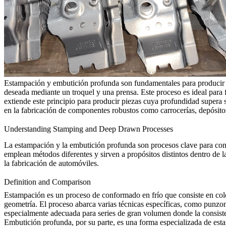
Estampación
y
embutición profunda
son fundamentales para producir p
deseada mediante un troquel y una prensa. Este proceso es ideal para 
extiende este principio para producir piezas cuya profundidad supera
en la fabricación de componentes robustos como carrocerías, depósito
Understanding Stamping and Deep Drawn Processes
La estampación y la embutición profunda son procesos clave para conf
emplean métodos diferentes y sirven a propósitos distintos dentro de l
la fabricación de automóviles.
Definition and Comparison
Estampación
es un proceso de conformado en frío que consiste en co
geometría. El proceso abarca varias técnicas específicas, como punzon
especialmente adecuada para series de gran volumen donde la consiste
Embutición profunda
, por su parte, es una forma especializada de es