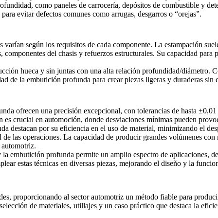
rofundidad, como paneles de carrocería, depósitos de combustible y de
o para evitar defectos comunes como arrugas, desgarros o “orejas”.
 varían según los requisitos de cada componente. La estampación suele 
, componentes del chasis y refuerzos estructurales. Su capacidad para 
ucción hueca y sin juntas con una alta relación profundidad/diámetro.
ad de la embutición profunda para crear piezas ligeras y duraderas sin c
unda ofrecen una precisión excepcional, con tolerancias de hasta ±0,0
sión es crucial en automoción, donde desviaciones mínimas pueden prov
da destacan por su eficiencia en el uso de material, minimizando el des
lidad de las operaciones. La capacidad de producir grandes volúmenes c
a automotriz.
 y la embutición profunda permite un amplio espectro de aplicaciones, d
lear estas técnicas en diversas piezas, mejorando el diseño y la funcio
ndes, proporcionando al sector automotriz un método fiable para produc
lección de materiales, utillajes y un caso práctico que destaca la efici