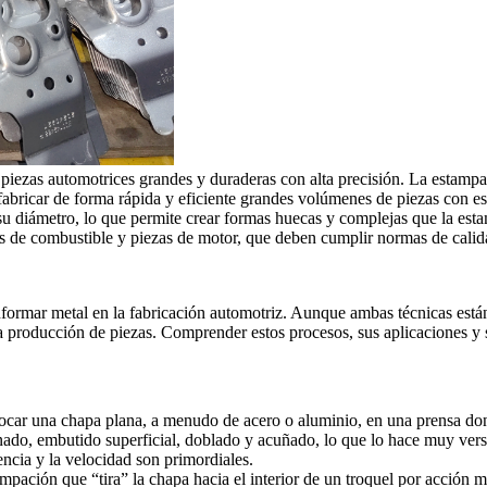
iezas automotrices grandes y duraderas con alta precisión. La estampac
fabricar de forma rápida y eficiente grandes volúmenes de piezas con es
 su diámetro, lo que permite crear formas huecas y complejas que la est
s de combustible y piezas de motor, que deben cumplir normas de calida
ormar metal en la fabricación automotriz. Aunque ambas técnicas están
a producción de piezas. Comprender estos procesos, sus aplicaciones y su
locar una chapa plana, a menudo de acero o aluminio, en una prensa do
ado, embutido superficial, doblado y acuñado, lo que lo hace muy versá
ncia y la velocidad son primordiales.
tampación que “tira” la chapa hacia el interior de un troquel por acció