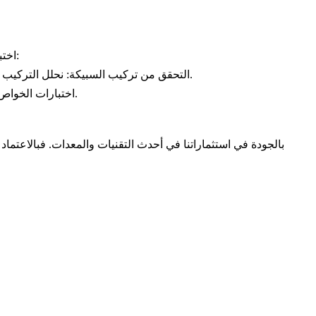
خصائص سبيكة الألومنيوم المستخدمة في السباكة بالضغط حاسمة لأداء المنتج النهائي. لضمان أعلى جودة، تُجري Neway اختبارات مواد موسّعة:
نحلل التركيب الكيميائي لسبيكة الألومنيوم لضمان توافقه مع المعايير المطلوبة، وهو أمر حيوي لتحقيق الخصائص الميكانيكية المطلوبة ومقاومة التآكل.
التحقق من تركيب السبيكة:
نجري اختبارات الشد والصلادة وغيرها من الخواص الميكانيكية للتأكد من قدرة المادة على تحمّل متطلبات تطبيقها المقصود.
اختبارات الخواص 