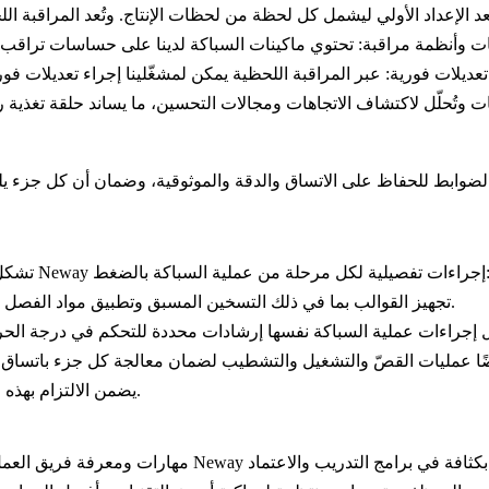
 وأنظمة مراقبة:
دود المثلى طوال عملية الصب.
تعديلات فورية:
لعمود الفقري لضوابطنا. وقد وضعنا في Neway إجراءات تفصيلية لكل مرحلة من عملية السباكة بالضغط:
تتضمن SOPs تجهيز القوالب بما في ذلك التسخين المسبق وتطبيق مواد الفصل لضمان انسياب المادة وتقليل تآكل القالب.
يضمن الالتزام بهذه الإجراءات تنفيذ كل عملية تصنيع بشكل متسق وعلى أعلى المستويات.
افة في برامج التدريب والاعتماد: