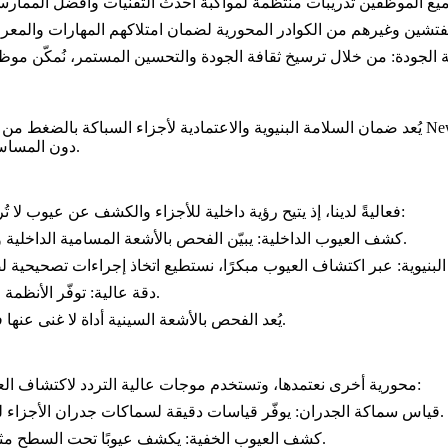
 الجودة:
يُعد ضمان السلامة البنيوية والاعتمادية لأجزاء السباكة بالضغط من الألومنيوم أمرًا جوهريًا، خاصةً
دون المساس بسلامة الجزء، ما يتيح لنا الحفاظ على معايير جودة وسلامة مرتفعة.
يُعد الفحص بالأشعة السينية أحد أكثر أساليب NDT فعاليةً لدينا، إذ يتيح رؤية داخلية للأجزاء والكشف عن عيوب لا تُرى بالعين المجردة:
يبيّن الفحص بالأشعة المسامية الداخلية والتشققات وغيرها من العيوب البنيوية التي قد تؤثر في أداء الجزء.
كشف العيوب الداخلية:
بنيوية:
توفّر الأنظمة الحديثة صورًا عالية الدقة تمكّن من تحديد حتى أصغر العيوب بدقة.
دقة عالية:
يُعد الفحص بالأشعة السينية أداة لا غنى عنها في ضمان الجودة لدينا، إذ يضمن سلامة كل جزء والتزامه بالمواصفات.
الاختبار بالموجات فوق الصوتية تقنية NDT محورية أخرى نعتمدها، وتستخدم موجات عالية التردد لاكتشاف العيوب وقياس خواص المواد:
يوفّر قياسات دقيقة لسماكات جدران الأجزاء لضمان مطابقتها للتصميم وقدرتها على تحمّل الإجهادات التشغيلية.
قياس سماكة الجدران:
يكشف عيوبًا تحت السطح مثل الفجوات والشوائب والانفصالات التي قد تؤثر في المتانة والأداء.
كشف العيوب الخفية: