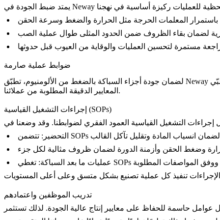
ضوابط عملية صارمة
لضمان جودة أجزاء السباكة بالضغط من الألومنيوم، تطبّق Neway ضوابط عملية صارمة في كل مرحلة من مراحل الإنتاج. صُمّمت هذه الضوابط للحفاظ على الاتساق والدقة والموثوقية، وضمان أن كل جزء يلبّي
المعايير الدقيقة المطلوبة من عملائنا.
إجراءات التشغيل القياسية (SOPs)
التحضير:
عمليات ما بعد السباكة:
تدريب الموظفين واعتمادهم