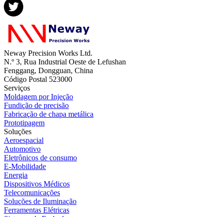
Neway Precision Works Ltd.
N.º 3, Rua Industrial Oeste de Lefushan
Fenggang, Dongguan, China
Código Postal 523000
Serviços
Moldagem por Injeção
Fundição de precisão
Fabricação de chapa metálica
Prototipagem
Soluções
Aeroespacial
Automotivo
Eletrônicos de consumo
E-Mobilidade
Energia
Dispositivos Médicos
Telecomunicações
Soluções de Iluminação
Ferramentas Elétricas