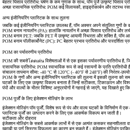
बेहतर घिसाव प्रतिरोध:
घर्षण के कम गुणांक के साथ, पॉम पुर्जे उत्कृष्ट घिसाव प्र
अच्छा रासायनिक प्रतिरोध:
POM कई विलायकों, हाइड्रोकार्बन और तटस्थ रसायनो
अन्य इंजीनियरिंग प्लास्टिक के साथ तुलना
जबकि कई इंजीनियरिंग प्लास्टिक उपलब्ध हैं, पॉम अक्सर अपने संतुलित गुणों के क
POM बनाम
नायलॉन (PA)
: हालांकि नायलॉन में अच्छा घिसाव प्रतिरोध और ल
POM बनाम
PET
:
जबकि PET में उत्कृष्ट आयामी स्थिरता और शक्ति है, पॉम आम
POM बनाम
पॉलीकार्बोनेट (PC)
: PC बेहतर प्रभाव प्रतिरोध और पारदर्शिता प
POM का पर्यावरणीय प्रतिरोध
POM की सबसेโดดเด่น विशेषताओं में से एक इसका पर्यावरणीय प्रतिरोध है, जिस
रासायनिक प्रतिरोध:
POM स्वाभाविक रूप से कई रसायनों के प्रति प्रतिरोधी है, 
संचालन तापमान सीमा:
-40 °C से 120°C (- 40°F से 248°F) की निरंतर-उपयोग त
POM के गुणों और अन्य इंजीनियरिंग प्लास्टिक की तुलना में इसकी तुलना को सम
घटकों के लिए एक उत्कृष्ट विकल्प बनाता है जिन्हें सटीकता, टिकाऊपन और विश्व
पंपों और वाल्वों के भीतर विशिष्ट अनुप्रयोगों में गहराई से जाएंगे, यह दिखाते 
POM पुर्जों के लिए इंजेक्शन मोल्डिंग के लाभ
इंजेक्शन मोल्डिंग पॉम पुर्जों, विशेष रूप से पंप और वाल्व घटकों के विनिर्माण मे
प्लास्टिक पुर्जों का उत्पादन करने के लिए एक आकर्षक विकल्प बन जाती है।
सटीकता और दोहराव
इंजेक्शन मोल्डिंग के सबसे आकर्षक लाभों में से एक अत्यंत कसकर सहनशीलता वाले
खराबी या पूर्ण सिस्टम विफलता का कारण बन सकते हैं। इंजेक्शन मोल्डिंग प्रक्