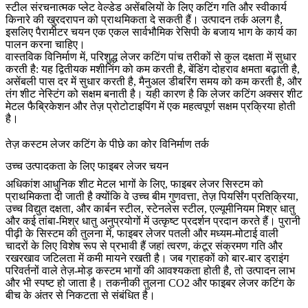
स्टील संरचनात्मक प्लेट वेल्डेड असेंबलियों के लिए कटिंग गति और स्वीकार्य
किनारे की खुरदरापन को प्राथमिकता दे सकती हैं। उत्पादन तर्क अलग है,
इसलिए पैरामीटर चयन एक एकल सार्वभौमिक रेसिपी के बजाय भाग के कार्य का
पालन करना चाहिए।
वास्तविक विनिर्माण में, परिशुद्ध लेजर कटिंग पांच तरीकों से कुल दक्षता में सुधार
करती है: यह द्वितीयक मशीनिंग को कम करती है, बेंडिंग दोहराव क्षमता बढ़ाती है,
असेंबली पास दर में सुधार करती है, मैनुअल डीबरिंग समय को कम करती है, और
तंग शीट नेस्टिंग को सक्षम बनाती है। यही कारण है कि लेजर कटिंग अक्सर
शीट
मेटल फैब्रिकेशन
और तेज़
प्रोटोटाइपिंग
में एक महत्वपूर्ण सक्षम प्रक्रिया होती
है।
तेज़ कस्टम लेजर कटिंग के पीछे का कोर विनिर्माण तर्क
उच्च उत्पादकता के लिए फाइबर लेजर चयन
अधिकांश आधुनिक शीट मेटल भागों के लिए, फाइबर लेजर सिस्टम को
प्राथमिकता दी जाती है क्योंकि वे उच्च बीम गुणवत्ता, तेज़ पियर्सिंग प्रतिक्रिया,
उच्च विद्युत दक्षता, और कार्बन स्टील, स्टेनलेस स्टील, एल्यूमीनियम मिश्र धातु
और कई तांबा-मिश्र धातु अनुप्रयोगों में उत्कृष्ट प्रदर्शन प्रदान करते हैं। पुरानी
पीढ़ी के सिस्टम की तुलना में, फाइबर लेजर पतली और मध्यम-मोटाई वाली
चादरों के लिए विशेष रूप से प्रभावी हैं जहां त्वरण, कंटूर संक्रमण गति और
रखरखाव जटिलता में कमी मायने रखती है। जब ग्राहकों को बार-बार ड्राइंग
परिवर्तनों वाले तेज़-मोड़ कस्टम भागों की आवश्यकता होती है, तो उत्पादन लाभ
और भी स्पष्ट हो जाता है। तकनीकी तुलना
CO2 और फाइबर लेजर कटिंग के
बीच के अंतर
से निकटता से संबंधित है।