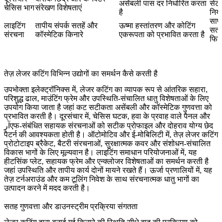
असेंबली पास दर निर्धारित करता
सेट 
चेसिस भाग
संरेखण विशेषताएं
है
नियं
साफ
लाइटिंग
तापीय संपर्क सतहें और
ऊष्मा हस्तांतरण और कोटिंग
सतह
संरचना
कॉस्मेटिक किनारे
एकरूपता को प्रभावित करता है
फिन
तेज़ लेजर कटिंग विभिन्न उद्योगों का समर्थन कैसे करती है
उपभोक्ता इलेक्ट्रॉनिक्स
में, लेजर कटिंग का व्यापक रूप से आंतरिक सहारा,
परिशुद्ध ढाल, माउंटिंग फ्रेम और उपस्थिति-संचालित धातु विशेषताओं के लिए
उपयोग किया जाता है जहां कट सटीकता असेंबली और कॉस्मेटिक गुणवत्ता को
प्रभावित करती है।
दूरसंचार
में, चेसिस घटक, हवा के प्रवाह वाले पैनल और
آرएफ-संबंधित सहायक संरचनाओं को सटीक प्रोफाइल और दोहराव योग्य छेद
पैटर्न की आवश्यकता होती है।
ऑटोमोटिव
और
ई-मोबिलिटी
में, तेज़ लेजर कटिंग
प्रोटोटाइप ब्रैकेट, बैटरी संरचनाओं, सुरक्षात्मक कवर और संशोधन-संचालित
विकास भागों के लिए मूल्यवान है।
लाइटिंग समाधान
परियोजनाओं में, यह
हीटसिंक प्लेट, सहायक फ्रेम और एन्क्लोजर विशेषताओं का समर्थन करती है
जहां उपस्थिति और तापीय कार्य दोनों मायने रखते हैं।
ऊर्जा
प्रणालियों में, यह
तेज़ टर्नअराउंड और कम टूलिंग निवेश के साथ संरचनात्मक धातु भागों का
उत्पादन करने में मदद करती है।
सतह गुणवत्ता और डाउनस्ट्रीम प्रक्रिया संगतता