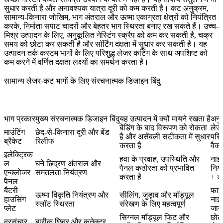
सुधार करती है और अनावश्यक यात्रा दूरी को कम करती है। कट अनुक्रम,
सामान्य-किनारा जोखिम, भाग अंतराल और ऊष्मा एकाग्रता क्षेत्रों को नियंत्रित
करके, निर्माता सपाट चादरों और बेहतर भाग स्थिरता बनाए रख सकते हैं। उच्च-
मिश्र उत्पादन के लिए, अनुकूलित नेस्टिंग स्क्रैप को कम कर सकती है, चक्र
समय को छोटा कर सकती है और सॉर्टिंग दक्षता में सुधार कर सकती है। यह
उत्पादन तर्क
कस्टम भागों के लिए परिशुद्ध लेजर कटिंग के साथ अपशिष्ट को
कम करने
में वर्णित दक्षता लक्ष्यों का समर्थन करता है।
सामान्य लेजर-कट भागों के लिए संरचनात्मक डिजाइन बिंदु
भाग प्रकार
मुख्य संरचनात्मक डिजाइन बिंदु
यह उत्पादन में क्यों मायने रखता है
अनुश
बेंडिंग के बाद विरूपण को रोकता
लेजर
माउंटिंग
छेद-से-किनारा दूरी और बेंड
है और असेंबली सटीकता में सुधार
परिशु
ब्रैकेट
रिलीफ
करता है
वैकल
इलेक्ट्रिक
हवा के प्रवाह, उपस्थिति और
नाइ
ल
घने छिद्रण अंतराल और
पैनल कठोरता को प्रभावित
निय
एन्क्लोजर
समतलता नियंत्रण
करता है
+ डी
पैनल
बैटरी
फाइ
ऊष्मा विकृति नियंत्रण और
सीलिंग, जुड़ाव और मॉड्यूल
हाउसिंग
नाइट
स्लॉट स्थिरता
संरेखण के लिए महत्वपूर्ण
प्लेट
जागर
सिग्नल मॉड्यूल फिट और
छोटी
दूरसंचार
बारीक छिद्र और कनेक्टर