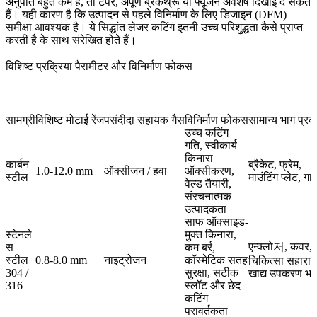
अनुपात बहुत कम है, तो टेपर, अपूर्ण ब्रेकथ्रू या फ्यूजन अवशेष दिखाई दे सकते
हैं। यही कारण है कि उत्पादन से पहले विनिर्माण के लिए डिजाइन (DFM)
समीक्षा आवश्यक है। ये सिद्धांत
लेजर कटिंग इतनी उच्च परिशुद्धता कैसे प्राप्त
करती है
के साथ संरेखित होते हैं।
विशिष्ट प्रक्रिया पैरामीटर और विनिर्माण फोकस
सामग्री
विशिष्ट मोटाई रेंज
पसंदीदा सहायक गैस
विनिर्माण फोकस
सामान्य भाग प्रक
उच्च कटिंग
गति, स्वीकार्य
किनारा
कार्बन
ब्रैकेट, फ्रेम,
1.0-12.0 mm
ऑक्सीजन / हवा
ऑक्सीकरण,
स्टील
माउंटिंग प्लेट, गार्
वेल्ड तैयारी,
संरचनात्मक
उत्पादकता
साफ ऑक्साइड-
स्टेनले
मुक्त किनारा,
एन्क्लो저, कवर,
स
कम बर्र,
स्टील
0.8-8.0 mm
नाइट्रोजन
कॉस्मेटिक सतह
चिकित्सा सहारा,
304 /
सुरक्षा, सटीक
खाद्य उपकरण भा
316
स्लॉट और छेद
कटिंग
परावर्तकता