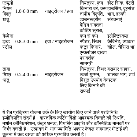
एल्यूमी
नियंत्रण, कम
हीट सिंक, बैटरी
नियम
किनारा बर्र, कम
हाउसिंग, दूरसंचा
1.0-6.0 mm
नाइट्रोजन / हवा
मिश्र
तापीय विकृति,
भाग, हल्की
धातु
डाउनस्ट्रीम
संरचनाएं
बेंडिंग संगतता
कोटिंग सुरक्षा,
गैल्वेना
कम से कम
इलेक्ट्रिकल
इज्ड
0.8-3.0 mm
हवा / नाइट्रोजन
स्पैटर, स्थिर
कैबिनेट, उपकरण
स्टील
कंटूर किनारे,
खोल, चेसिस भाग
एन्क्लोजर दक्षता
परावर्तक
सामग्री
तांबा
नियंत्रण, स्थिर
बसबार सहारा,
मिश्र
0.5-4.0 mm
नाइट्रोजन
ऊर्जा युग्मन,
चालक भाग, ताप
धातु
विद्युत उपयोग के
घटक
लिए किनारे की
सफाई
ये रेंज प्रक्रिया योजना तर्क के लिए उपयोग किए जाने वाले प्रतिनिधि
इंजीनियरिंग संदर्भ हैं। वास्तविक कटिंग विंडो आवश्यक किनारे की स्थिति,
मशीन कॉन्फ़िगरेशन, कंटूर घनत्व, पियर्सिंग आवृत्ति और कॉस्मेटिक मानकों पर
निर्भर करती है। उत्पादन में, भाग ज्यामिति अक्सर केवल नाममात्र मोटाई की
तुलना में कट दक्षता को अधिक प्रभावित करती है।