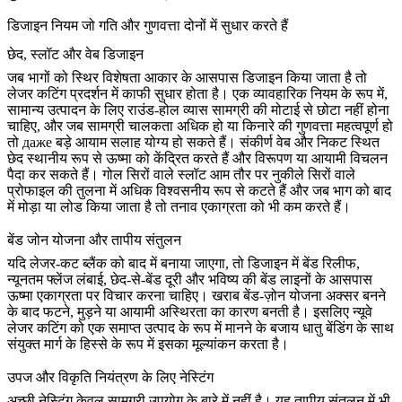
डिजाइन नियम जो गति और गुणवत्ता दोनों में सुधार करते हैं
छेद, स्लॉट और वेब डिजाइन
जब भागों को स्थिर विशेषता आकार के आसपास डिजाइन किया जाता है तो
लेजर कटिंग प्रदर्शन में काफी सुधार होता है। एक व्यावहारिक नियम के रूप में,
सामान्य उत्पादन के लिए राउंड-होल व्यास सामग्री की मोटाई से छोटा नहीं होना
चाहिए, और जब सामग्री चालकता अधिक हो या किनारे की गुणवत्ता महत्वपूर्ण हो
तो даже बड़े आयाम सलाह योग्य हो सकते हैं। संकीर्ण वेब और निकट स्थित
छेद स्थानीय रूप से ऊष्मा को केंद्रित करते हैं और विरूपण या आयामी विचलन
पैदा कर सकते हैं। गोल सिरों वाले स्लॉट आम तौर पर नुकीले सिरों वाले
प्रोफाइल की तुलना में अधिक विश्वसनीय रूप से कटते हैं और जब भाग को बाद
में मोड़ा या लोड किया जाता है तो तनाव एकाग्रता को भी कम करते हैं।
बेंड जोन योजना और तापीय संतुलन
यदि लेजर-कट ब्लैंक को बाद में बनाया जाएगा, तो डिजाइन में बेंड रिलीफ,
न्यूनतम फ्लेंज लंबाई, छेद-से-बेंड दूरी और भविष्य की बेंड लाइनों के आसपास
ऊष्मा एकाग्रता पर विचार करना चाहिए। खराब बेंड-ज़ोन योजना अक्सर बनने
के बाद फटने, मुड़ने या आयामी अस्थिरता का कारण बनती है। इसलिए न्यूवे
लेजर कटिंग को एक समाप्त उत्पाद के रूप में मानने के बजाय
धातु बेंडिंग
के साथ
संयुक्त मार्ग के हिस्से के रूप में इसका मूल्यांकन करता है।
उपज और विकृति नियंत्रण के लिए नेस्टिंग
अच्छी नेस्टिंग केवल सामग्री उपयोग के बारे में नहीं है। यह तापीय संतुलन में भी