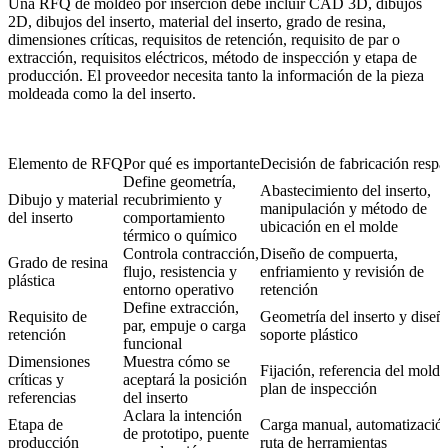
Una RFQ de moldeo por inserción debe incluir CAD 3D, dibujos
2D, dibujos del inserto, material del inserto, grado de resina,
dimensiones críticas, requisitos de retención, requisito de par o
extracción, requisitos eléctricos, método de inspección y etapa de
producción. El proveedor necesita tanto la información de la pieza
moldeada como la del inserto.
Elemento de RFQ
Por qué es importante
Decisión de fabricación respa
Define geometría,
Abastecimiento del inserto,
Dibujo y material
recubrimiento y
manipulación y método de
del inserto
comportamiento
ubicación en el molde
térmico o químico
Controla contracción,
Diseño de compuerta,
Grado de resina
flujo, resistencia y
enfriamiento y revisión de
plástica
entorno operativo
retención
Define extracción,
Requisito de
Geometría del inserto y diseñ
par, empuje o carga
retención
soporte plástico
funcional
Dimensiones
Muestra cómo se
Fijación, referencia del molde
críticas y
aceptará la posición
plan de inspección
referencias
del inserto
Aclara la intención
Etapa de
Carga manual, automatizació
de prototipo, puente
producción
ruta de herramientas