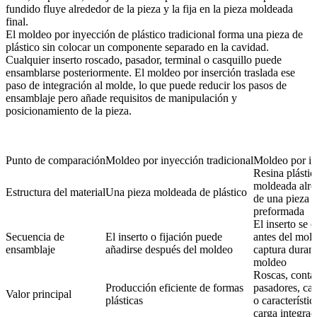
fundido fluye alrededor de la pieza y la fija en la pieza moldeada
final.
El
moldeo por inyección de plástico
tradicional forma una pieza de
plástico sin colocar un componente separado en la cavidad.
Cualquier inserto roscado, pasador, terminal o casquillo puede
ensamblarse posteriormente. El moldeo por inserción traslada ese
paso de integración al molde, lo que puede reducir los pasos de
ensamblaje pero añade requisitos de manipulación y
posicionamiento de la pieza.
Punto de comparación
Moldeo por inyección tradicional
Moldeo por in
Resina plástic
moldeada alre
Estructura del material
Una pieza moldeada de plástico
de una pieza
preformada
El inserto se 
Secuencia de
El inserto o fijación puede
antes del mold
ensamblaje
añadirse después del moldeo
captura durant
moldeo
Roscas, conta
Producción eficiente de formas
pasadores, cas
Valor principal
plásticas
o característic
carga integrad