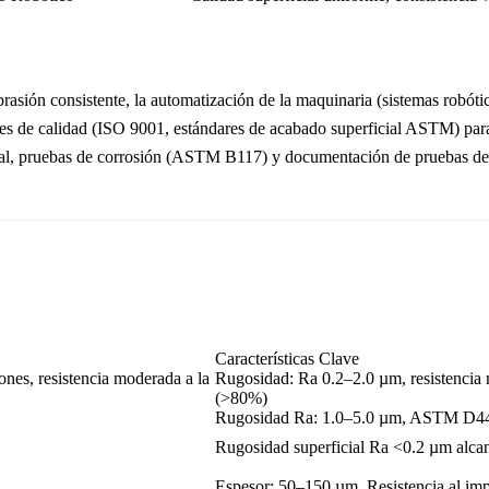
rasión consistente, la automatización de la maquinaria (sistemas robóti
s de calidad (ISO 9001, estándares de acabado superficial ASTM) para 
ial, pruebas de corrosión (ASTM B117) y documentación de pruebas de 
Características Clave
nes, resistencia moderada a la
Rugosidad: Ra 0.2–2.0 µm, resistencia m
(>80%)
Rugosidad Ra: 1.0–5.0 µm, ASTM D4
Rugosidad superficial Ra <0.2 µm alca
Espesor: 50–150 µm, Resistencia al i