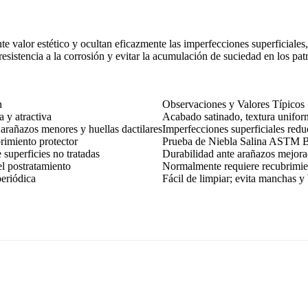
 valor estético y ocultan eficazmente las imperfecciones superficiales,
esistencia a la corrosión y evitar la acumulación de suciedad en los pat
n
Observaciones y Valores Típicos
a y atractiva
Acabado satinado, textura unifor
arañazos menores y huellas dactilares
Imperfecciones superficiales red
rimiento protector
Prueba de Niebla Salina ASTM B1
superficies no tratadas
Durabilidad ante arañazos mejor
l postratamiento
Normalmente requiere recubrimien
eriódica
Fácil de limpiar; evita manchas y 