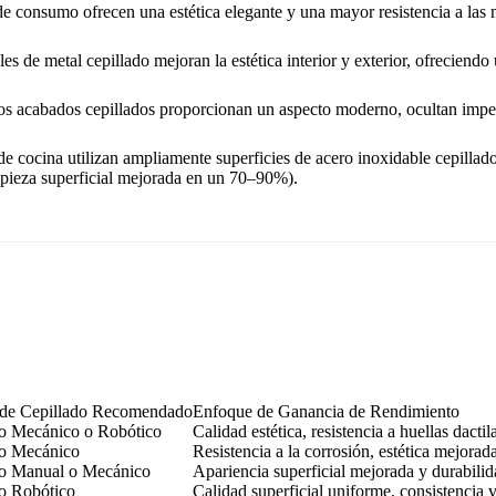
 de consumo
ofrecen una estética elegante y una mayor resistencia a las m
les de metal cepillado mejoran la estética interior y exterior, ofreciendo
os acabados cepillados proporcionan un aspecto moderno, ocultan imper
de cocina
utilizan ampliamente superficies de acero inoxidable cepillado
impieza superficial mejorada en un 70–90%).
 de Cepillado Recomendado
Enfoque de Ganancia de Rendimiento
do Mecánico o Robótico
Calidad estética, resistencia a huellas dactil
do Mecánico
Resistencia a la corrosión, estética mejorad
do Manual o Mecánico
Apariencia superficial mejorada y durabili
o Robótico
Calidad superficial uniforme, consistencia v