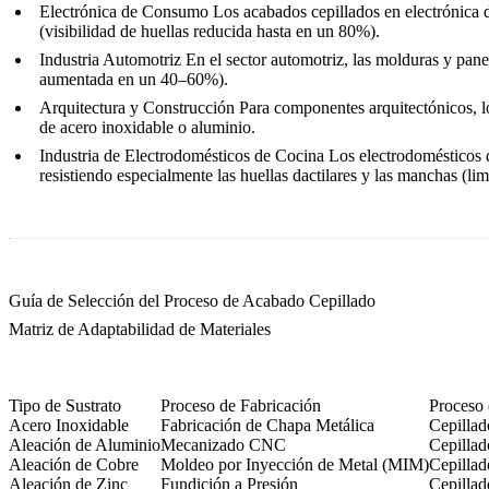
Electrónica de Consumo
Los acabados cepillados en
electrónica
(visibilidad de huellas reducida hasta en un 80%).
Industria Automotriz
En el sector
automotriz
, las molduras y pane
aumentada en un 40–60%).
Arquitectura y Construcción
Para componentes arquitectónicos, l
de acero inoxidable o aluminio.
Industria de Electrodomésticos de Cocina
Los
electrodomésticos 
resistiendo especialmente las huellas dactilares y las manchas (l
Guía de Selección del Proceso de Acabado Cepillado
Matriz de Adaptabilidad de Materiales
Tipo de Sustrato
Proceso de Fabricación
Proceso
Acero Inoxidable
Fabricación de Chapa Metálica
Cepilla
Aleación de Aluminio
Mecanizado CNC
Cepilla
Aleación de Cobre
Moldeo por Inyección de Metal (MIM)
Cepilla
Aleación de Zinc
Fundición a Presión
Cepillad