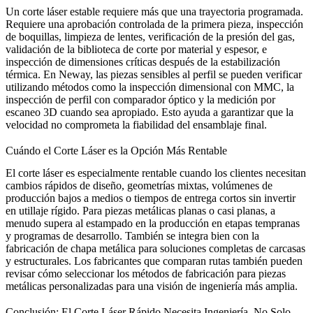
Un corte láser estable requiere más que una trayectoria programada.
Requiere una aprobación controlada de la primera pieza, inspección
de boquillas, limpieza de lentes, verificación de la presión del gas,
validación de la biblioteca de corte por material y espesor, e
inspección de dimensiones críticas después de la estabilización
térmica. En Neway, las piezas sensibles al perfil se pueden verificar
utilizando métodos como la
inspección dimensional con MMC
, la
inspección de perfil con comparador óptico
y la
medición por
escaneo 3D
cuando sea apropiado. Esto ayuda a garantizar que la
velocidad no comprometa la fiabilidad del ensamblaje final.
Cuándo el Corte Láser es la Opción Más Rentable
El corte láser es especialmente rentable cuando los clientes necesitan
cambios rápidos de diseño, geometrías mixtas, volúmenes de
producción bajos a medios o tiempos de entrega cortos sin invertir
en utillaje rígido. Para piezas metálicas planas o casi planas, a
menudo supera al estampado en la producción en etapas tempranas
y programas de desarrollo. También se integra bien con la
fabricación de chapa metálica
para soluciones completas de carcasas
y estructurales. Los fabricantes que comparan rutas también pueden
revisar
cómo seleccionar los métodos de fabricación para piezas
metálicas personalizadas
para una visión de ingeniería más amplia.
Conclusión: El Corte Láser Rápido Necesita Ingeniería, No Solo