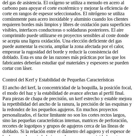
del gas de asistencia. El oxígeno se utiliza a menudo en acero al
carbono para apoyar el corte exotérmico y mejorar la eficiencia de
corte en rangos de espesor seleccionados. El nitrógeno se utiliza
comúnmente para acero inoxidable y aluminio cuando los clientes
requieren bordes más limpios y libres de oxidación para superficies
visibles, interfaces conductoras o soldaduras posteriores. El aire
comprimido puede utilizarse en proyectos sensibles al coste donde
se acepta una ligera oxidación. Una elección deficiente del gas
puede aumentar la escoria, ampliar la zona afectada por el calor,
empeorar la rugosidad del borde y reducir la consistencia del
doblado. Esta es una de las razones más prácticas por las que los
fabricantes deberían estudiar
qué materiales y espesores se pueden
cortar con láser
.
Control del Kerf y Estabilidad de Pequeñas Características
El ancho del kerf, la concentricidad de la boquilla, la posición focal,
el modo del haz y la estabilidad de avance afectan al perfil final.
Para piezas de chapa de precisión, un kerf estrecho y estable mejora
la repetibilidad del ancho de la ranura, la precisión de las esquinas y
la redondez de los pequeños agujeros. En muchos proyectos
personalizados, el factor limitante no son los cortes rectos largos,
sino las pequeñas características internas, matrices de perforación,
recortes de logotipos y grupos de agujeros cerca de las líneas de
doblado. Si la relación entre el diámetro del agujero y el espesor de