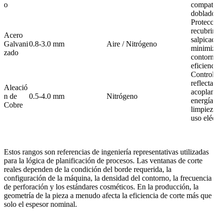
o
compatib
doblado 
Protecci
recubrim
Acero
salpicad
Galvani
0.8-3.0 mm
Aire / Nitrógeno
minimiza
zado
contorno
eficienc
Control 
reflectan
Aleació
acoplam
n de
0.5-4.0 mm
Nitrógeno
energía 
Cobre
limpieza
uso eléc
Estos rangos son referencias de ingeniería representativas utilizadas
para la lógica de planificación de procesos. Las ventanas de corte
reales dependen de la condición del borde requerida, la
configuración de la máquina, la densidad del contorno, la frecuencia
de perforación y los estándares cosméticos. En la producción, la
geometría de la pieza a menudo afecta la eficiencia de corte más que
solo el espesor nominal.