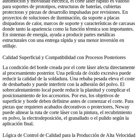
automoción
y
movilidad eléctrica
, el corte láser rápido es valioso
para soportes de prototipos, estructuras de baterías, cubiertas
protectoras y piezas de desarrollo impulsadas por revisiones. En
proyectos de
soluciones de iluminación
, da soporte a placas
disipadoras de calor, marcos de soporte y características de carcasas
donde tanto la apariencia como la función térmica son importantes.
En sistemas de
energía
, ayuda a producir partes metálicas
estructurales con una entrega rápida y una menor inversión en
utillaje.
Calidad Superficial y Compatibilidad con Procesos Posteriores
La condición del borde creada por el corte láser afecta directamente
al procesamiento posterior. Una película de óxido excesiva puede
reducir la calidad de la soldadura. Una rebaba pesada eleva el coste
de desbarbado y puede interferir con la adhesión del polvo. El
sobrecalentamiento local puede reducir la planitud y complicar el
posicionamiento de los accesorios. Por eso, los objetivos de
superficie y borde deben definirse antes de comenzar el corte. Para
piezas que requieren acabados decorativos o protectores, Neway
puede alinear la ruta de corte láser con la
pintura
, el
recubrimiento
en polvo
, la
electrodeposición
, el
granallado
o el
pulido
según la
aplicación final.
Lógica de Control de Calidad para la Producción de Alta Velocidad