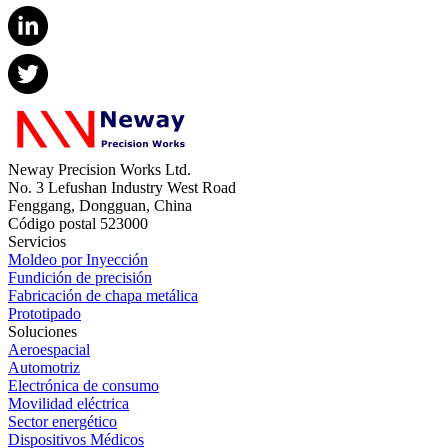
Neway Precision Works Ltd.
No. 3 Lefushan Industry West Road
Fenggang, Dongguan, China
Código postal 523000
Servicios
Moldeo por Inyección
Fundición de precisión
Fabricación de chapa metálica
Prototipado
Soluciones
Aeroespacial
Automotriz
Electrónica de consumo
Movilidad eléctrica
Sector energético
Dispositivos Médicos