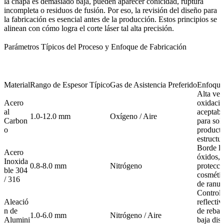
la chapa es demasiado baja, pueden aparecer conicidad, ruptura
incompleta o residuos de fusión. Por eso, la revisión del diseño para
la fabricación es esencial antes de la producción. Estos principios se
alinean con
cómo logra el corte láser tal alta precisión
.
Parámetros Típicos del Proceso y Enfoque de Fabricación
Material
Rango de Espesor Típico
Gas de Asistencia Preferido
Enfoque
Alta vel
Acero
oxidació
al
aceptabl
1.0-12.0 mm
Oxígeno / Aire
Carbon
para sol
o
producti
estructur
Borde li
Acero
óxidos, 
Inoxida
0.8-8.0 mm
Nitrógeno
protecci
ble 304
cosmétic
/ 316
de ranur
Control 
Aleació
reflecti
n de
de rebab
1.0-6.0 mm
Nitrógeno / Aire
Alumini
baja dis