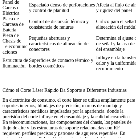
Panel de
Espaciado denso de perforaciones
Afecta al flujo de air
Carcasa
y control de planitud
y rigidez del panel
Eléctrica
Placa de
Control de distorsión térmica y
Crítico para el sellad
Carcasa de
consistencia de ranuras
alineación del módul
Batería
Pieza de
Pequeñas aberturas y
Determina el ajuste 
Chasis de
características de alineación de
de señal y la tasa de
Telecomunic
conectores
del ensamblaje
aciones
Influye en la transfer
Estructura de
Superficies de contacto térmico y
calor y la uniformida
Iluminación
bordes cosméticos
recubrimiento
Cómo el Corte Láser Rápido Da Soporte a Diferentes Industrias
En
electrónica de consumo
, el corte láser se utiliza ampliamente para
soportes internos, blindajes de precisión, marcos de montaje y
características metálicas impulsadas por la apariencia, donde la
precisión del corte influye en el ensamblaje y la calidad cosmética.
En
telecomunicaciones
, los componentes del chasis, los paneles de
flujo de aire y las estructuras de soporte relacionadas con RF
requieren perfiles precisos y patrones de agujeros repetibles. En