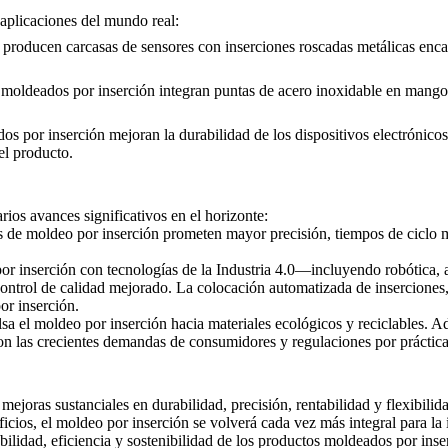
 aplicaciones del mundo real:
s producen carcasas de sensores con inserciones roscadas metálicas enca
 moldeados por inserción integran puntas de acero inoxidable en mangos
os por inserción mejoran la durabilidad de los dispositivos electrónicos
el producto.
ios avances significativos en el horizonte:
s de moldeo por inserción prometen mayor precisión, tiempos de ciclo m
por inserción con tecnologías de la Industria 4.0—incluyendo robótica
ontrol de calidad mejorado. La colocación automatizada de inserciones, 
or inserción.
sa el moldeo por inserción hacia materiales ecológicos y reciclables. 
on las crecientes demandas de consumidores y regulaciones por práctic
joras sustanciales en durabilidad, precisión, rentabilidad y flexibilida
os, el moldeo por inserción se volverá cada vez más integral para la 
abilidad, eficiencia y sostenibilidad de los productos moldeados por ins