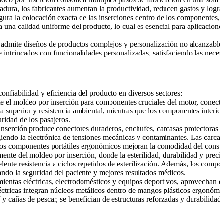
dura, los fabricantes aumentan la productividad, reducen gastos y logr
ra la colocación exacta de las inserciones dentro de los componentes, r
ra una calidad uniforme del producto, lo cual es esencial para aplicacio
admite diseños de productos complejos y personalización no alcanzables
 e intrincados con funcionalidades personalizadas, satisfaciendo las ne
onfiabilidad y eficiencia del producto en diversos sectores:
te el moldeo por inserción para componentes cruciales del motor,
conect
a superior y resistencia ambiental, mientras que los componentes interi
uridad de los pasajeros.
 inserción produce conectores duraderos, enchufes,
carcasas protectoras
giendo la electrónica de tensiones mecánicas y contaminantes. Las carca
 los componentes portátiles ergonómicos mejoran la comodidad del consu
ente del moldeo por inserción, donde la esterilidad, durabilidad y prec
lente resistencia a ciclos repetidos de esterilización. Además, los co
rando la seguridad del paciente y mejores resultados médicos.
entas eléctricas, electrodomésticos y equipos deportivos, aprovechan 
éctricas integran núcleos metálicos dentro de mangos plásticos ergonó
 y cañas de pescar, se benefician de estructuras reforzadas y durabilida