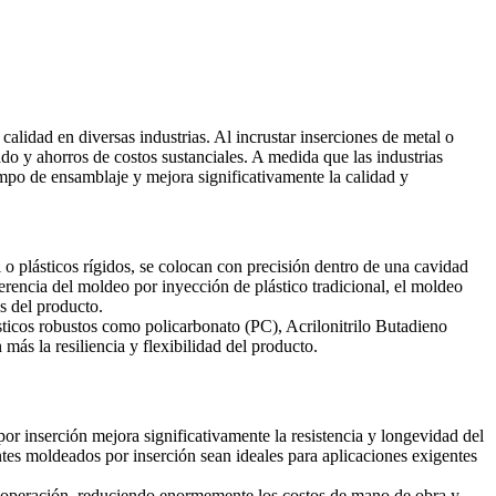
calidad en diversas industrias. Al incrustar inserciones de metal o
do y ahorros de costos sustanciales. A medida que las industrias
empo de ensamblaje y mejora significativamente la calidad y
 plásticos rígidos, se colocan con precisión dentro de una cavidad
ferencia del moldeo por inyección de plástico tradicional, el moldeo
s del producto.
ásticos robustos como
policarbonato (PC)
, Acrilonitrilo Butadieno
más la resiliencia y flexibilidad del producto.
por inserción mejora significativamente la resistencia y longevidad del
tes moldeados por inserción sean ideales para aplicaciones exigentes
a operación, reduciendo enormemente los costos de mano de obra y