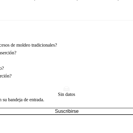
ocesos de moldeo tradicionales?
nserción?
o?
erción?
Sin datos
n su bandeja de entrada.
Suscribirse