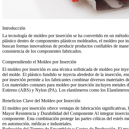
Introducción
La tecnología de moldeo por inserción
se ha convertido en un método de
plástico dentro de
componentes plásticos moldeados
, el moldeo por i
buscan formas innovadoras de producir productos confiables de manera 
consistencia de los componentes fabricados.
Comprendiendo el Moldeo por Inserción
El moldeo por inserción es una técnica sofisticada de moldeo por iny
del molde. El plástico fundido se inyecta alrededor de la inserción, en
por inserción permite a los fabricantes combinar diversos materiales d
Los materiales comunes para moldeo por inserción incluyen metales
Estireno (
ABS
) y Nylon (PA). Los elastómeros como los Elastómero
Beneficios Clave del Moldeo por Inserción
El moldeo por inserción ofrece ventajas de fabricación significativas, 
Mayor Resistencia y Durabilidad del Componente
Al integrar insercio
componente. Esta combinación protege las partes críticas del estrés m
en automoción, médicas e industriales.
Reducción del Tiempo de Ensamblaje y Costos de Producción.
El mol