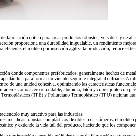
 fabricación crítico para crear productos robustos, versátiles y de alta 
nserción proporciona una durabilidad inigualable, un rendimiento mejora
eficiente, el moldeo por inserción agiliza la producción, reduce el ti
ección donde componentes prefabricados, generalmente hechos de metal o
capsulándola para formar un vínculo seguro e integral al enfriarse. A di
entro de una unidad cohesiva, optimizando las características funcionale
 duraderos como
acero inoxidable
, aluminio, latón y cobre, junto con pl
s Termoplásticos (TPE) y
Poliuretano Termoplástico (TPU)
mejoran aún 
haciéndolo muy atractivo para las industrias:
nes metálicas robustas con plásticos flexibles o elastómeros, el moldeo 
ecánico y extiende la vida útil del producto, haciendo que los componen
deo por inserción consolida múltiples pasos de fabricación en una sol