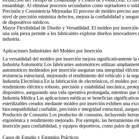
ensamblaje. Al eliminar procesos secundarios como sujetadores o solda
Precisión y Consistencia Mejoradas
El proceso de moldeo preciso asegu
nivel de precisión minimiza defectos, mejora la confiabilidad y asegu
de dispositivos médicos.
Mayor Flexibilidad de Diseño y Versatilidad.
El moldeo por inserción 
una sola pieza permite a los fabricantes explorar diseños innovadores
industria.
Aplicaciones Industriales del Moldeo por Inserción
La versatilidad del moldeo por inserción mejora significativamente la c
Industria Automotriz
Los fabricantes automotrices utilizan ampliamen
automotrices moldeados por inserción aseguran una integridad eléctric
resistencia estructural, mejorando el rendimiento del vehículo y la seg
Industria Electrónica
En la fabricación de electrónicos, el moldeo por
rendimiento eléctrico robusto, precisión y estabilidad mecánica, prote
dispositivo, asegurando una vida operativa prolongada, mientras que
Industria Médica
Las aplicaciones médicas se benefician significativam
esterilizables creados mediante moldeo por inserción exhiben una exce
biocompatibilidad confiable, precisión e integridad estructural, asegu
Productos de Consumo
Los productos de consumo, incluyendo herrami
ergonómica y rendimiento mejorado. Por ejemplo, las herramientas el
inserción para confiabilidad, y equipos deportivos, como palos de golf
Casos de Estudio y Ejemplos Prácticos