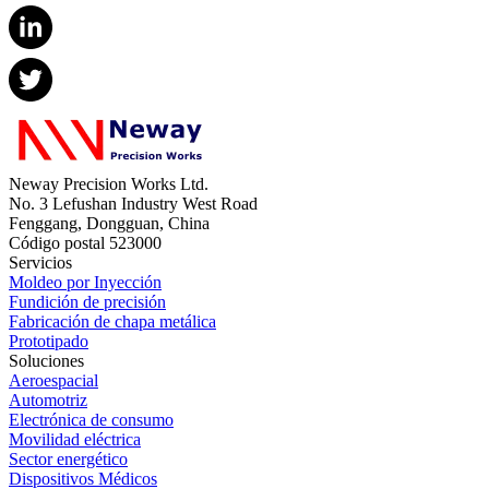
Neway Precision Works Ltd.
No. 3 Lefushan Industry West Road
Fenggang, Dongguan, China
Código postal 523000
Servicios
Moldeo por Inyección
Fundición de precisión
Fabricación de chapa metálica
Prototipado
Soluciones
Aeroespacial
Automotriz
Electrónica de consumo
Movilidad eléctrica
Sector energético
Dispositivos Médicos