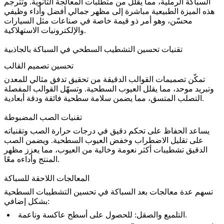
السباكة الرملية، مما يقلل من متطلبات المعالجة الثانوية. وتترجم
هذه الميزة الطبيعية مباشرة إلى مظهر جمالي أفضل وأداء وظيفي
محسّن، وهو أمر ذو قيمة خاصة في صناعات مثل
السيارات
والإلكترونيات الاستهلاكية.
تقنيات تحسين التشطيب السطحي في السباكة بالجاذبية
تحسين تصميم القالب
تمكّن تصميمات القوالب الدقيقة من تحقيق تدفق مثالي للمعدن
وتبريد موحد، مما يقلل العيوب السطحية. وتسهّل القوالب المفصلة
.
التصلب المتسق، مما يضمن سلامة سطحية فائقة و
دقة أبعادية
تقنيات الصب المضبوطة
يساعد الحفاظ على تحكم دقيق في درجات حرارة الصب وتقنياته
على تقليل الاضطراب وخفض العيوب السطحية. ويضمن الصب
الدقيق تشطيبات أكثر نعومة وخالية من العيوب، مما يعزز مظهر
المنتج وأداءه معًا.
المعالجات اللاحقة للسباكة
تسهم عدة معالجات بعد السباكة في تحسين التشطيبات السطحية
بشكل إضافي:
: للحصول على أسطح عاكسة وناعمة.
التلميع والصقل