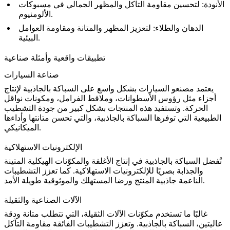
الأنودة
: لتحسين مقاومة التآكل والمظهر الجمالي في
مسبوكات
.
الألومنيوم
الدهان والطلاء
: لتعزيز المظهر والمتانة ومقاومة العوامل
البيئية.
تطبيقات واقعية وأمثلة صناعية
صناعة السيارات
يعتمد مصنعو السيارات بشكل واسع على السباكة بالجاذبية لإنتاج
أجزاء مثل رؤوس الأسطوانات، وملاقط الفرامل، ومكونات نواقل
الحركة. وتستفيد هذه المنتجات بشكل كبير من جودة التشطيب
الطبيعية التي توفرها السباكة بالجاذبية، والتي تحسن متانتها و
أداءها
.
الميكانيكي
الإلكترونيات الاستهلاكية
تُفضل السباكة بالجاذبية في إنتاج الأغلفة والمكوّنات الهيكلية المتينة
والجذابة بصريًا للإلكترونيات الاستهلاكية. كما تعزز التشطيبات
الناعمة جاذبية المنتج ورضا المستهلك والموثوقية طويلة الأمد.
الآلات الصناعية والثقيلة
غالبًا ما تستخدم مكوّنات الآلات الثقيلة، التي تتطلب متانة ودقة
عاليتين، السباكة بالجاذبية. وتعزز التشطيبات الفائقة مقاومة التآكل