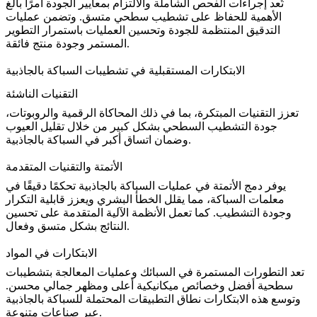
تُعد إجراءات الفحص الشاملة والالتزام بمعايير الجودة أمرًا بالغ
الأهمية للحفاظ على تشطيب سطحي متسق. وتضمن عمليات
التدقيق المنتظمة للجودة وتحسين العمليات باستمرار التطوير
المستمر وجودة منتج فائقة.
الابتكارات المستقبلية في تشطيبات السباكة بالجاذبية
التقنيات الناشئة
تعزز التقنيات المبتكرة، بما في ذلك المحاكاة الرقمية والروبوتات،
جودة التشطيب السطحي بشكل كبير من خلال تقليل العيوب
وضمان اتساق أكبر في السباكة بالجاذبية.
الأتمتة والتقنيات المتقدمة
يوفر دمج الأتمتة في عمليات السباكة بالجاذبية تحكمًا دقيقًا في
معلمات السباكة، مما يقلل الخطأ البشري ويعزز قابلية التكرار
وجودة التشطيب. كما تعمل الأنظمة الآلية المتقدمة على تحسين
النتائج بشكل متسق وفعال.
الابتكارات في المواد
تعد التطورات المستمرة في السبائك وعمليات المعالجة بتشطيبات
سطحية أفضل وخصائص ميكانيكية أعلى ومظهر جمالي محسن.
وتوسع هذه الابتكارات نطاق التطبيقات المحتملة للسباكة بالجاذبية
عبر صناعات متنوعة.