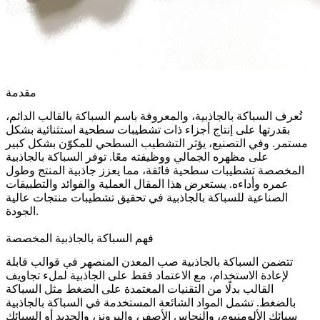
مقدمة
تُعرف السباكة بالجاذبية، والمعروفة باسم
السباكة بالقالب الدائم
،
بقدرتها على إنتاج أجزاء ذات تشطيبات سطحية استثنائية بشكل
مستمر. وفي التصنيع، يؤثر التشطيب السطحي للمكوّن بشكل كبير
على مظهره الجمالي ووظيفته معًا. توفر السباكة بالجاذبية
المخصصة
تشطيبات سطحية
فائقة، مما يعزز جاذبية المنتج وطول
عمره وأداءه. يستعرض هذا المقال العملية والفوائد والتطبيقات
الصناعية للسباكة بالجاذبية في تحقيق تشطيبات منتجات عالية
الجودة.
فهم السباكة بالجاذبية المخصصة
تتضمن السباكة بالجاذبية صب المعدن المنصهر في قوالب قابلة
لإعادة الاستخدام، مع الاعتماد فقط على الجاذبية لملء تجاويف
القالب بدلًا من التقنيات المعتمدة على الضغط مثل
السباكة
بالضغط
. تشمل المواد الشائعة المستخدمة في السباكة بالجاذبية
سبائك الألومنيوم، والنحاس الأصفر، والبرونز، والحديد أو
السبائك