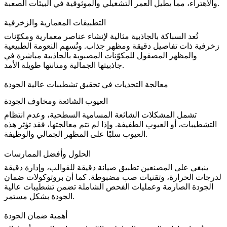
والاهتراء، مما يطيل العمر التشغيلي والموثوقية في البيئات الصعبة.
التطبيقات المعمارية والزخرفية
تُعد السباكة بالجاذبية مثالية لإنشاء عناصر معمارية ومكوّنات
زخرفية ذات تفاصيل دقيقة ومظهر جذاب. وتُسهم النعومة الطبيعية
والمظهر المصقول للمكوّنات المصبوبة بالجاذبية مباشرة في
جاذبيتها الجمالية ومتانتها طويلة الأمد.
معالجة التحديات في تحقيق تشطيبات عالية الجودة
العيوب الشائعة ومخاوف الجودة
تشمل المشكلات الشائعة المسامية السطحية، وعدم انتظام
التشطيبات، أو العيوب الطفيفة. وإذا لم تتم معالجتها، فقد تؤثر هذه
العيوب سلبًا على المظهر الجمالي والوظيفة.
الحلول وأفضل الممارسات
ينبغي على المصنعين تطبيق صيانة دقيقة للقوالب، وإدارة دقيقة
لدرجات الحرارة، وتقنيات صب مضبوطة. كما أن
بروتوكولات ضمان
الجودة
الصارمة وعمليات الفحص الشاملة تضمن تشطيبات عالية
الجودة بشكل مستمر.
أهمية ضمان الجودة