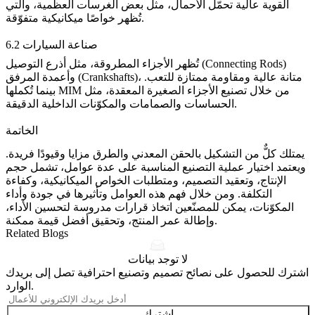
القوية عالية تحمّل الأحمال، مثل بعض الغرسات العظمية، والتي
.
تُظهر
خواصًا ميكانيكية متفوّقة
6.2 صناعة السيارات
تُظهر الأجزاء المطروقة، مثل أذرع التوصيل (Connecting Rods)
وأعمدة المرفق (Crankshafts)، متانة عالية ومقاومة ممتازة للتعب.
بينما تُكملها MIM من خلال تصنيع الأجزاء الصغيرة المعقدة، مثل
الحساسات والصمامات والمكوّنات الداخلية الدقيقة.
الخاتمة
يمتلك كلٌّ من التشكيل بالحقن المعدني والطرق مزايا وقيودًا فريدة.
ويعتمد اختيار عملية التصنيع المناسبة على عدة عوامل، تشمل حجم
الإنتاج، وتعقيد التصميم، ومتطلبات الخواص الميكانيكية، وكفاءة
التكلفة. ومن خلال فهم هذه العوامل وتأثيرها في
جودة وأداء
المكوّنات
، يمكن للمصنّعين اتخاذ قرارات مدروسة لتحسين الأداء،
وإطالة عمر المنتج، وتحقيق أفضل قيمة ممكنة.
Related Blogs
لا توجد بيانات
اشترك للحصول على نصائح تصميم وتصنيع احترافية تصل إلى بريدك
الوارد.
اشترك