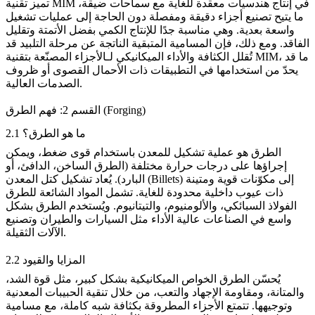
تميز تقنية MIM في إنتاج هندسيات معقدة للغاية مع سماحات ضيقة،
ما يتيح تصنيع أجزاء دقيقة ومفصلة دون الحاجة إلى عمليات تشغيل
واسعة بعدية. وهي مناسبة جدًا للإنتاج الكمي بفضل الأتمتة وتقليل
الفاقد. ومع ذلك، فإن المسامية المتبقية الناتجة عن مرحلة التلبيد قد
، ما قد
الأجزاء المصنّعة بتقنية MIM
تُقلل الكثافة والأداء الميكانيكي لـ
يحدّ من استخدامها في التطبيقات ذات الأحمال القصوى أو ظروف
الصدمات العالية.
القسم 2: فهم الطرق (Forging)
2.1 ما هو الطرق؟
الطرق هو عملية تشكيل للمعدن باستخدام قوى ضغط، ويمكن
إجراؤها على درجات حرارة مختلفة (الطرق الساخن، الدافئ، أو
البارد). يُعاد تشكيل كتل المعدن (Billets) إلى مكوّنات قوية ومتينة
ذات عيوب داخلية محدودة للغاية. تشمل المواد الشائعة للطرق
الفولاذ السبائكي، والألومنيوم، والتيتانيوم. ويُستخدم الطرق بشكل
واسع في الصناعات عالية الأداء مثل السيارات والطيران وتصنيع
.
الآلات الثقيلة
2.2 المزايا والقيود
يُحسّن الطرق الخواص الميكانيكية بشكل كبير، مثل قوة الشد،
والمتانة، ومقاومة الإجهاد والتعب، من خلال تنقية الحبيبات المعدنية
وتوجيهها. تتمتع الأجزاء المطروقة بكثافة شبه كاملة، مع مسامية