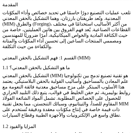
المقدمة
تلعب عمليات التصنيع دورًا حاسمًا في تحديد خصائص وأداء المكوّنات
المعدنية. وتُعد طريقتان بارزتان، وهما التشكيل بالحقن المعدني
(MIM) والطرق (Forging)، من أكثر الأساليب استخدامًا في مختلف
القطاعات الصناعية. يُعد فهم الفروق بين هاتين العمليتين، خاصة من
حيث الكثافة المادية والخواص الميكانيكية، أمرًا ضروريًا للمهندسين
ومصممي المنتجات الساعين إلى تحسين
أداء المكوّنات
والمتانة
والكفاءة من حيث التكلفة.
القسم 1: فهم التشكيل بالحقن المعدني (MIM)
1.1 ما هو التشكيل بالحقن المعدني؟
التشكيل بالحقن المعدني (MIM) هو تقنية تصنيع تدمج بين تكنولوجيا
علم المعادن بالمساحيق وأساليب القولبة بالحقن البلاستيكي. يعتمد
هذا الأسلوب المبتكر على مزج مساحيق معدنية فائقة النعومة مع
روابط بوليمرية، ثم حقن الخليط في قوالب، يتبع ذلك التلبيد الحراري
للحصول على الخصائص المطلوبة. تشمل المواد الشائعة الفولاذ
المقاوم للصدأ، والتيتانيوم، و
سبائك التنجستن
، مما يجعل تقنية MIM
ذات قيمة خاصة في إنتاج مكوّنات معقدة ودقيقة تُستخدم على
نطاق واسع في الإلكترونيات والأجهزة الطبية وقطاع السيارات.
1.2 المزايا والقيود