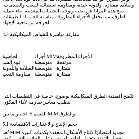
وصلادة ممتازة، ولدونة جيدة، ومقاومة استثنائية للتعب والصدمات.
تنتج هذه المزايا عن تنقية وتوجيه الحبيبات المعدنية أثناء عملية
الطرق، مما يجعل الأجزاء المطروقة مناسبة للغاية لـ
التطبيقات
.
الحرجة من ناحية الإجهاد
4.3 مقارنة مباشرة للخواص الميكانيكية
الأجزاء المطروقة
أجزاء MIM
الخاصية
مرتفعة
متوسطة
قوة الشد
ممتازة
متوسطة
الصلادة واللّدونة
ممتازة
متوسطة
مقاومة التعب
تتّضح أفضلية الطرق الميكانيكية بوضوح، خاصة في التطبيقات التي
تتطلب معايير صارمة لأداء المكوّن.
القسم 5: اختيار ما بين MIM والطرق
5.1 حجم الإنتاج والاعتبارات الاقتصادية
تُعد MIM مجدية اقتصاديًا لإنتاج الأشكال المعقدة بكميات كبيرة
بفضل الأتمتة وتقليل الفاقد المادي. وعلى الجانب الآخر، يكون