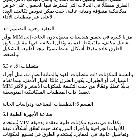
الطرق مفضّلًا في الحالات التي يُشترط فيها الحصول على خواص
ميكانيكية متفوّقة ومتانة عالية، حيث يمكن تعويض
تكاليف العِدَد
عبر متطلبات الأداء.
الأعلى
5.2 التعقيد وحرية التصميم
توفّر MIM مزايا كبيرة في تحقيق هندسيات معقدة دون الحاجة إلى
تشغيل مكثف، ما يُبسّط العملية ويُقلّل التكلفة. في المقابل، يكون
الطرق عادة مقيدًا بأشكال أبسط نسبيًا نتيجة لطبيعة التشكيل
بالضغط.
5.3 متطلبات الأداء
بالنسبة للمكوّنات ذات متطلبات القوة والمتانة الصارمة، مثل أجزاء
السيارات أو الطيران، يكون الطرق غالبًا الخيار الأمثل. بينما تقدّم
MIM بديلًا عمليًا وفعّالًا من حيث التكلفة للمكوّنات الأصغر والأكثر
تعقيدًا ذات المتطلبات الميكانيكية المتوسطة.
القسم 6: التطبيقات الصناعية ودراسات الحالة
6.1 صناعة الأجهزة الطبية
تُستخدم MIM بكفاءة في تصنيع مكوّنات طبية معقدة ودقيقة
للأدوات الجراحية والأجزاء المزروعة، حيث تُحقّق أشكالًا دقيقة
وتفاصيل عالية. في المقابل، يُستخدم الطرق في تصنيع المكوّنات