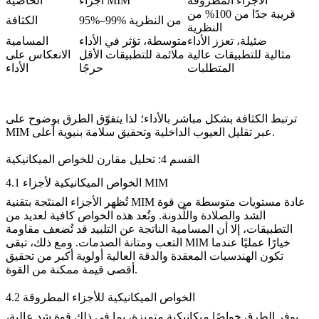
الأجزاء المطروقة
أجزاء MIM
الخاصية
قريبة جدًا من 100% من
95%–99% من النظرية
الكثافة
النظرية
ضئيلة، تعزز الأداء
متوسطة، تؤثر في الأداء
المسامية
مثالية للتطبيقات عالية
ملائمة للتطبيقات الأقل
الانعكاس على
المتطلبات
حرجًا
الأداء
ترتبط الكثافة بشكل مباشر بالأداء؛ لذا يتفوّق الطرق بوضوح على
MIM عبر تقليل العيوب الداخلية وتحقيق سلامة بنيوية أعلى.
القسم 4: تحليل مقارن للخواص الميكانيكية
4.1 الخواص الميكانيكية لأجزاء MIM
تُظهر الأجزاء المنتَجة بتقنية MIM عادة مستويات متوسطة من قوة
الشد والصلادة واللّدونة. وتُعد هذه الخواص كافية لعديد من
التطبيقات، إلا أن المسامية الناتجة عن التلبيد قد تُضعف مقاومة
التعب ومتانة الصدمات. ومع ذلك، تبقى MIM خيارًا عمليًا عندما
تكون الهندسيات المعقدة والدقة العالية أولوية أكبر من تحقيق
أقصى قيمة ممكنة من القوة.
4.2 الخواص الميكانيكية للأجزاء المطروقة
يوفر الطرق خواصًا ميكانيكية متميزة، بما في ذلك قوة شد عالية،