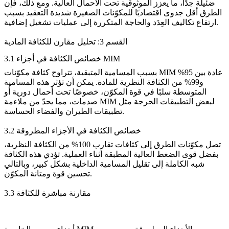
ضئيلة جدًا، ما يعزز الموثوقية تحت الأحمال العالية. ومع ذلك، فإن
الطرق أقل جدوى اقتصاديًا للمكوّنات الصغيرة شديدة التعقيد بسبب
ارتفاع تكاليف العِدَد والحاجة المتكررة إلى عمليات تشغيل إضافية.
القسم 3: تحليل مقارن للكثافة المادية
3.1 خصائص الكثافة في أجزاء MIM
بسبب المسامية المتبقية، تتراوح كثافة مكوّنات MIM عادة بين 95%
و99% من الكثافة النظرية للمادة. يمكن أن تؤثر هذه المسامية
المتوسطة سلبًا في قوة المكوّن، خصوصًا تحت أحمال دورية أو
صدمات، مما يحدّ من ملاءمة MIM لبعض التطبيقات الحرجة مثل
.
تطبيقات الطيران والفضاء الحساسة
3.2 خصائص الكثافة في الأجزاء المطروقة
تصل مكوّنات الطرق إلى كثافات تقارب 100% من الكثافة النظرية،
بفضل قوى الضغط العالية المطبقة أثناء العملية. تؤدي هذه الكثافة
شبه الكاملة إلى تقليل المسامية الداخلية بشكل كبير، وبالتالي
تحسين قوة ومتانة المكوّن.
3.3 مقارنة مباشرة للكثافة