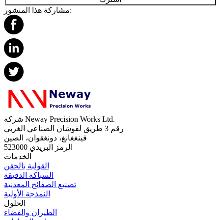
مشاركة هذا المنشور:
شركة Neway Precision Works Ltd.
رقم 3 طريق لفوشان الصناعي الغربي
فينغغانغ، دونغقوان، الصين
الرمز البريدي 523000
الخدمات
القولبة بالحقن
السباكة الدقيقة
تصنيع الصفائح المعدنية
النمذجة الأولية
الحلول
الطيران والفضاء