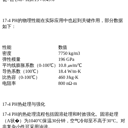
17-4 PH的物理性能在实际应用中也起到关键作用，部分数据
如下：
性能
数值
密度
7750 kg/m3
弹性模量
196 GPa
平均线膨胀系数（0-100℃）
10.8 ㎛/m/℃
导热系数（100℃）
18.4 W/m·K
比热容（0-100℃）
460 J/kg·K
电阻率
800 nΩ·m
17-4 PH热处理与强化
17-4 PH的热处理流程包括固溶处理和时效强化。固溶处理
（A状�）为1040°C保温30分钟，空气冷却至不高于30°C。对
非复杂小件可采用油淬。