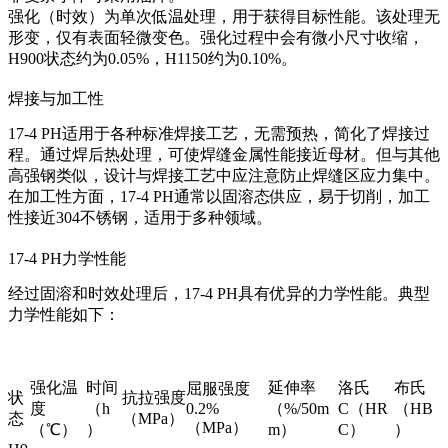
强化（时效）为单次低温处理，用于获得目标性能。该处理无
形变，仅有表面轻微变色。强化过程中会有微小尺寸收缩，
H900状态约为0.05%，H1150约为0.10%。
焊接与加工性
17-4 PH适用于各种标准焊接工艺，无需预热，简化了焊接过
程。通过焊后热处理，可使焊缝金属性能接近母材。但与其他
高强钢类似，设计与焊接工艺中应注意防止焊缝区应力集中。
在加工性方面，17-4 PH通常以固溶态供应，易于切削，加工
性接近304不锈钢，适用于多种领域。
17-4 PH力学性能
经过固溶和时效处理后，17-4 PH具有优异的力学性能。典型
力学性能如下：
强化温
时间
延伸率
洛氏
布氏
屈服强度
状
抗拉强度
度
（h
0.2%
（%/50m
C（HR
（HB
态
（MPa）
（MPa）
（℃）
）
m）
C）
）