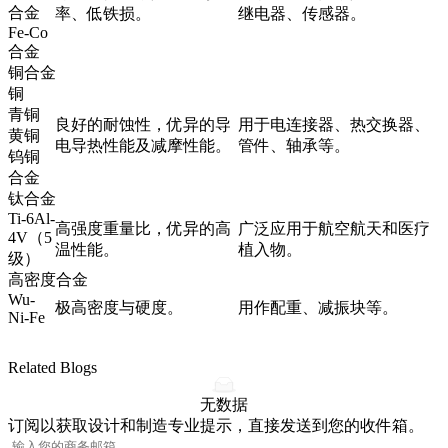
合金
率、低铁损。
继电器、传感器。
Fe-Co
合金
铜合金
铜
青铜
良好的耐蚀性，优异的导
用于电连接器、热交换器、
黄铜
电导热性能及减摩性能。
管件、轴承等。
钨铜
合金
钛合金
Ti-6Al-
高强度重量比，优异的高
广泛应用于航空航天和医疗
4V（5
温性能。
植入物。
级）
高密度合金
Wu-
极高密度与硬度。
用作配重、减振块等。
Ni-Fe
Related Blogs
无数据
订阅以获取设计和制造专业提示，直接发送到您的收件箱。