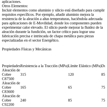
aplicaciones.
Otros Elementos:
Incluir elementos como aluminio y silicio está diseñado para cumplir
requisitos específicos. Por ejemplo, añadir aluminio mejora la
resistencia de la aleación a altas temperaturas, haciéndola adecuada
para aplicaciones de E-Movilidad, donde los componentes pueden
experimentar calor elevado. El silicio puede mejorar la fluidez de la
aleación durante la fundición, un factor crítico para lograr una
fabricación precisa e intrincada de chapa metálica para piezas
especializadas en el sector Energético.
Propiedades Físicas y Mecánicas
Propiedades
Resistencia a la Tracción (MPa)
Límite Elástico (MPa)
Dur
Aleación de
Cobre
315
120
85
C87500
Aleación de
Cobre
165
65
75
C83600
Aleación de
Cobre
240
85
75
C92200