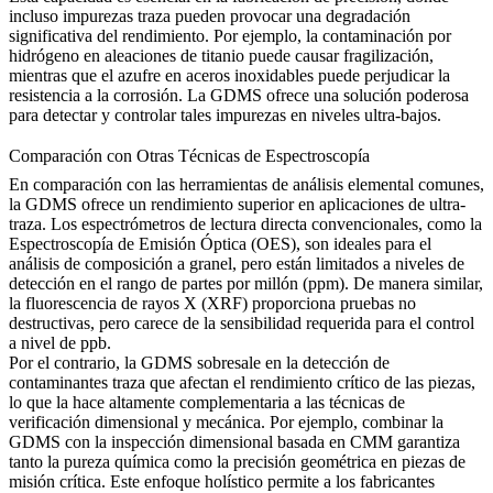
incluso impurezas traza pueden provocar una degradación
significativa del rendimiento. Por ejemplo, la contaminación por
hidrógeno en aleaciones de titanio puede causar fragilización,
mientras que el azufre en aceros inoxidables puede perjudicar la
resistencia a la corrosión. La GDMS ofrece una solución poderosa
para detectar y controlar tales impurezas en niveles ultra-bajos.
Comparación con Otras Técnicas de Espectroscopía
En comparación con las herramientas de análisis elemental comunes,
la GDMS ofrece un rendimiento superior en aplicaciones de ultra-
traza. Los
espectrómetros de lectura directa
convencionales, como la
Espectroscopía de Emisión Óptica (OES), son ideales para el
análisis de composición a granel, pero están limitados a niveles de
detección en el rango de partes por millón (ppm). De manera similar,
la fluorescencia de rayos X (XRF) proporciona pruebas no
destructivas, pero carece de la sensibilidad requerida para el control
a nivel de ppb.
Por el contrario, la GDMS sobresale en la detección de
contaminantes traza que afectan el rendimiento crítico de las piezas,
lo que la hace altamente complementaria a las técnicas de
verificación dimensional y mecánica. Por ejemplo, combinar la
GDMS con la
inspección dimensional basada en CMM
garantiza
tanto la pureza química como la precisión geométrica en piezas de
misión crítica. Este enfoque holístico permite a los fabricantes