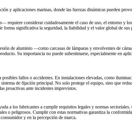
ión y aplicaciones marinas, donde las fuerzas dinámicas pueden provoc
 requiere considerar cuidadosamente el caso de uso, el entorno y los re
 forma significativa la seguridad, la fiabilidad y el valor global de su
 presión de aluminio —como carcasas de lámparas y envolventes de cá
 producto. Su importancia no puede subestimarse, especialmente en aplic
 a posibles fallos o accidentes. En instalaciones elevadas, como ilumina
 sistema de fijación principal. No solo protege el equipo, sino que reduc
das proactivas ante incidentes imprevistos.
ayuda a los fabricantes a cumplir requisitos legales y normas sectorial
iales o peligrosos. Cumplir con estas normativas garantiza la conformi
l consumidor y en la percepción de marca.