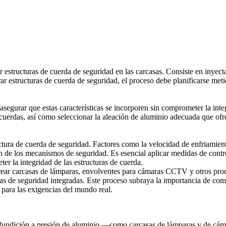
r estructuras de cuerda de seguridad en las carcasas. Consiste en inyect
r estructuras de cuerda de seguridad, el proceso debe planificarse metic
 asegurar que estas características se incorporen sin comprometer la int
s cuerdas, así como seleccionar la aleación de aluminio adecuada que ofr
uctura de cuerda de seguridad. Factores como la velocidad de enfriamient
ción de los mecanismos de seguridad. Es esencial aplicar medidas de cont
r la integridad de las estructuras de cuerda.
rear carcasas de lámparas, envolventes para cámaras CCTV y otros produc
ras de seguridad integradas. Este proceso subraya la importancia de co
 para las exigencias del mundo real.
de fundición a presión de aluminio —como carcasas de lámparas y de 