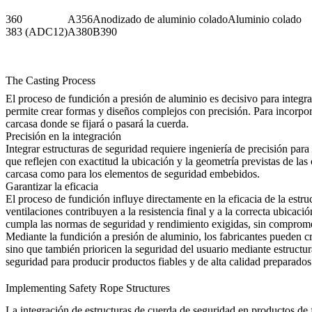
360
A356
Anodizado de aluminio colado
Aluminio colado
383 (ADC12)
A380
B390
The Casting Process
El
proceso de fundición a presión de aluminio
es decisivo para integra
permite crear formas y diseños complejos con precisión. Para incorpora
carcasa donde se fijará o pasará la cuerda.
Precisión en la integración
Integrar estructuras de seguridad requiere ingeniería de precisión para
que reflejen con exactitud la ubicación y la geometría previstas de la
carcasa como para los elementos de seguridad embebidos.
Garantizar la eficacia
El proceso de fundición influye directamente en la eficacia de la estr
ventilaciones contribuyen a la resistencia final y a la correcta ubica
cumpla las normas de seguridad y rendimiento exigidas, sin compromete
Mediante la fundición a presión de aluminio, los fabricantes pueden c
sino que también prioricen la seguridad del usuario mediante estructu
seguridad para producir productos fiables y de alta calidad preparados
Implementing Safety Rope Structures
La integración de estructuras de cuerda de seguridad en productos 