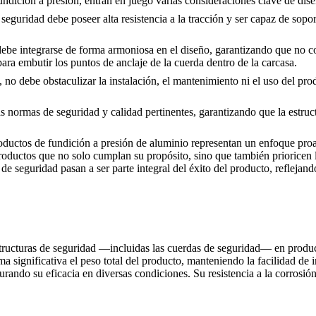
undición a presión, entran en juego varias consideraciones clave de dis
e seguridad debe poseer alta resistencia a la tracción y ser capaz de sop
debe integrarse de forma armoniosa en el diseño, garantizando que no co
para embutir los puntos de anclaje de la cuerda dentro de la carcasa.
no debe obstaculizar la instalación, el mantenimiento ni el uso del pro
as normas de seguridad y calidad pertinentes, garantizando que la estruc
oductos de fundición a presión de aluminio representan un enfoque proa
 productos que no solo cumplan su propósito, sino que también prioricen 
 de seguridad pasan a ser parte integral del éxito del producto, reflejan
structuras de seguridad —incluidas las cuerdas de seguridad— en produc
 significativa el peso total del producto, manteniendo la facilidad de 
ando su eficacia en diversas condiciones. Su resistencia a la corrosión 