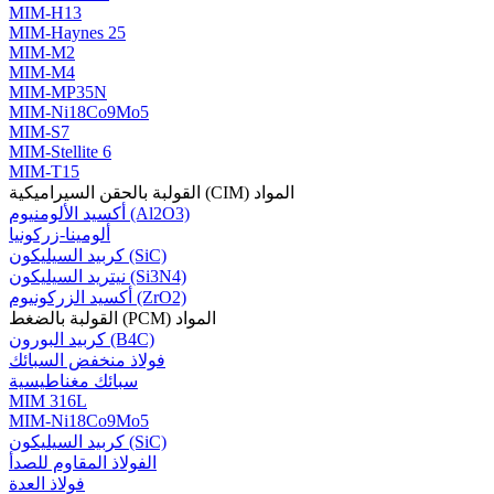
MIM-H13
MIM-Haynes 25
MIM-M2
MIM-M4
MIM-MP35N
MIM-Ni18Co9Mo5
MIM-S7
MIM-Stellite 6
MIM-T15
القولبة بالحقن السيراميكية (CIM) المواد
أكسيد الألومنيوم (Al2O3)
ألومينا-زركونيا
كربيد السيليكون (SiC)
نيتريد السيليكون (Si3N4)
أكسيد الزركونيوم (ZrO2)
القولبة بالضغط (PCM) المواد
كربيد البورون (B4C)
فولاذ منخفض السبائك
سبائك مغناطيسية
MIM 316L
MIM-Ni18Co9Mo5
كربيد السيليكون (SiC)
الفولاذ المقاوم للصدأ
فولاذ العدة