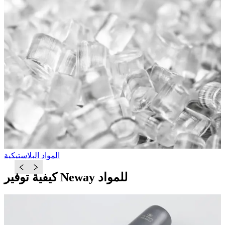
ة
المواد البلاستيكية
كيفية توفير Neway للمواد