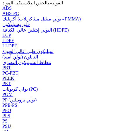
القولبة بالحقن البلاستيكية المواد
ABS
ABS-PC
أكريليك (بولي ميثيل ميثاكريلات - PMMA)
فلوروسيليكون
البولي إيثيلين عالي الكثافة (HDPE)
LCP
LDPE
LLDPE
سيليكون طبي عالي الجودة
النايلون (بولي أميد)
مطاط السيليكون البصري
PBT
PC-PBT
PEEK
PET
بولي كربونات (PC)
POM
PP (بولي بروبيلين)
PPE-PS
PPO
PPS
PS
PSU