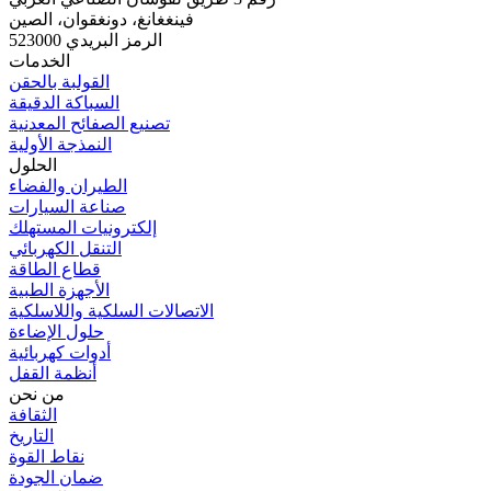
فينغغانغ، دونغقوان، الصين
الرمز البريدي 523000
الخدمات
القولبة بالحقن
السباكة الدقيقة
تصنيع الصفائح المعدنية
النمذجة الأولية
الحلول
الطيران والفضاء
صناعة السيارات
إلكترونيات المستهلك
التنقل الكهربائي
قطاع الطاقة
الأجهزة الطبية
الاتصالات السلكية واللاسلكية
حلول الإضاءة
أدوات كهربائية
أنظمة القفل
من نحن
الثقافة
التاريخ
نقاط القوة
ضمان الجودة