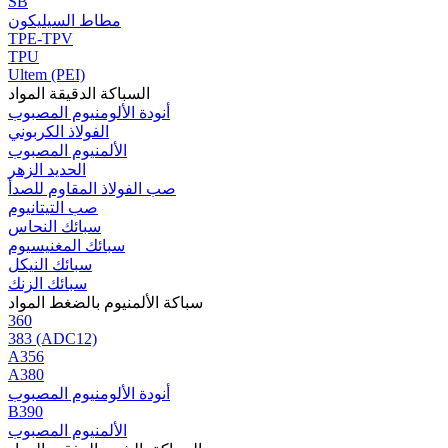
SB
مطاط السيليكون
TPE-TPV
TPU
Ultem (PEI)
السباكة الدقيقة المواد
أنودة الألومنيوم المصبوب
الفولاذ الكربوني
الألمنيوم المصبوب
الحديد الزهر
صب الفولاذ المقاوم للصدأ
صب التيتانيوم
سبائك النحاس
سبائك المغنيسيوم
سبائك النيكل
سبائك الزنك
سباكة الألمنيوم بالضغط المواد
360
383 (ADC12)
A356
A380
أنودة الألومنيوم المصبوب
B390
الألمنيوم المصبوب