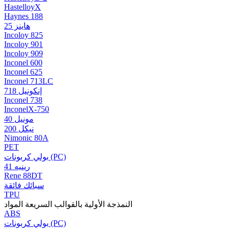
HastelloyX
Haynes 188
هاينز 25
Incoloy 825
Incoloy 901
Incoloy 909
Inconel 600
Inconel 625
Inconel 713LC
إنكونيل 718
Inconel 738
InconelX-750
مونيل 40
نيكل 200
Nimonic 80A
PET
بولي كربونات (PC)
رينيه 41
Rene 88DT
سبائك فائقة
TPU
النمذجة الأولية بالقوالب السريعة المواد
ABS
بولي كربونات (PC)