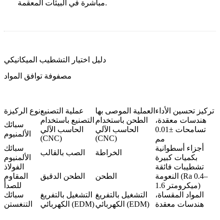
مباشرة في البيئات المعقمة.
دليل اختيار التشطيب الميكانيكي
مصفوفة توافق المواد
تركيز تحسين الأداء
العملية الموصى بها
عملية التصنيع
نوع الركيزة
هندسات معقدة،
الطحن باستخدام
التصنيع باستخدام
سبائك
تسامحات ±0.01
الحاسب الآلي
الحاسب الآلي
الألمنيوم
(CNC)
(CNC)
مم
أجزاء أسطوانية
سبائك
الخراطة
الصب بالقالب
بكميات كبيرة
الألمنيوم
تشطيبات فائقة
الفولاذ
النعومة (Ra 0.4–
الطحن
الطحن الدقيق
المقاوم
1.6 ميكرومتر)
للصدأ
المواد المقساة،
التشغيل بالتفريغ
التشغيل بالتفريغ
سبائك
هندسات معقدة
الكهربائي (EDM)
الكهربائي (EDM)
التنغستن