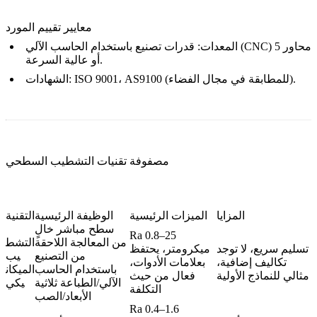
معايير تقييم المورد
المعدات: قدرات تصنيع باستخدام الحاسب الآلي (CNC) 5 محاور
أو عالية السرعة.
الشهادات: ISO 9001، AS9100 (للمطابقة في مجال الفضاء).
مصفوفة تقنيات التشطيب السطحي
المزايا
الميزات الرئيسية
الوظيفة الرئيسية
التقنية
سطح مباشر خالٍ
Ra 0.8–25
من المعالجة اللاحقة
التشط
تسليم سريع، لا توجد
ميكرومتر، يحتفظ
من التصنيع
يب
تكاليف إضافية،
بعلامات الأدوات،
باستخدام الحاسب
الميكان
مثالي للنماذج الأولية
فعال من حيث
الآلي/الطباعة ثلاثية
يكي
التكلفة
الأبعاد/الصب
Ra 0.4–1.6