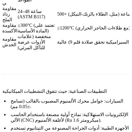
ي
مقاومة
24–48 ساعة
500+ ساعة (مثل، الطلاء بالزنك-النيكل)
رذاذ
(ASTM B117)
الملح
≤300°C (تعتمد على
مقاومة
≤1200°C (مع طلاءات الحاجز الحراري)
المادة الأساسية)
الأكسدة
منخفضة (علامات
مقاومة
الأدوات عرضة
الخدش
للتآكل المرئي)
التطبيقات الصناعية: حيث تتفوق التشطيبات الميكانيكية
السيارات
: حوامل محرك الألمنيوم المصبوب بالقالب (تسامح
±0.05 مم).
الإلكترونيات الاستهلاكية
: نماذج أولية مصنعة باستخدام الحاسب
الآلي (CNC) لأغلفة الألمنيوم (Ra 1.6 ميكرومتر).
الأجهزة الطبية
: أدوات الجراحة المصنوعة من التيتانيوم تستخدم