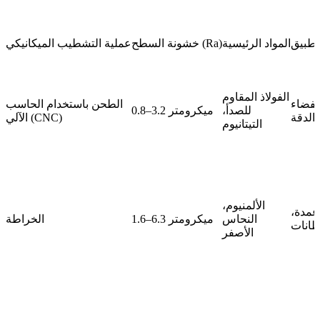
تطبيق
المواد الرئيسية
خشونة السطح (Ra)
عملية التشطيب الميكانيكي
الفولاذ المقاوم
لفضاء
الطحن باستخدام الحاسب
للصدأ،
0.8–3.2 ميكرومتر
 الدقة
الآلي (CNC)
التيتانيوم
الألمنيوم،
أعمدة،
النحاس
1.6–6.3 ميكرومتر
الخراطة
طانات
الأصفر