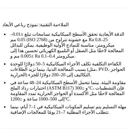
الملاءمة التقنية: نموذج رباعي الأبعاد
الدقة الأبعادية تحقق الأسطح الميكانيكية تسامحات تبلغ ±0.01–
0.05 مم (ISO 2768) مع خشونة تتراوح من Ra 0.8–25
ميكرومتر، مناسبة للنماذج الأولية الوظيفية. يمكن للبدائل
المعالجة لاحقًا مثل الصقل أو التلميع الكهربائي تحسين هذا إلى
±0.005 مم و Ra 0.1–0.4 ميكرومتر.
الكفاءة التكلفية تكلف الأجزاء الميكانيكية 5–50 دولارًا للوحدة
بسبب المعالجة الدنيا، بينما تزيد الطلاءات (مثل، PVD، الحواجز
الحرارية) التكاليف إلى 20–200 دولارًا للجزء.
مقاومة البيئة. بينما تتحمل الأسطح الميكانيكية 24–48 ساعة في
اختبارات رذاذ الملح (ASTM B117) و ≤300°C، فإن التشطيبات
المعالجة لاحقًا مثل الأكسدة أو الحواجز الحرارية تمدد المقاومة
إلى 500–1000 ساعة و ≤1200°C.
مهلة التسليم يتم تسليم المكونات الميكانيكية في 1–7 أيام، بينما
تتطلب الأجزاء المطلية 7–21 يومًا للمعالجات الإضافية.