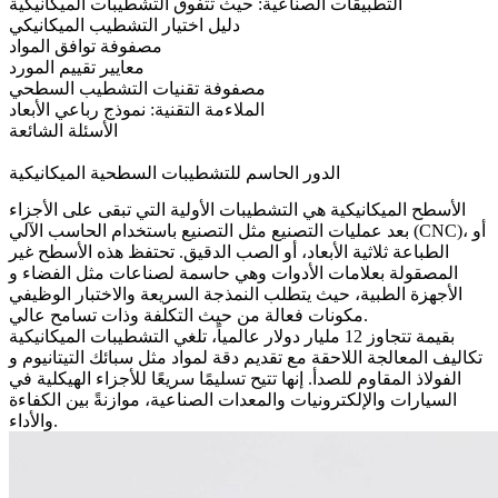
التطبيقات الصناعية: حيث تتفوق التشطيبات الميكانيكية
دليل اختيار التشطيب الميكانيكي
مصفوفة توافق المواد
معايير تقييم المورد
مصفوفة تقنيات التشطيب السطحي
الملاءمة التقنية: نموذج رباعي الأبعاد
الأسئلة الشائعة
الدور الحاسم للتشطيبات السطحية الميكانيكية
الأسطح الميكانيكية هي التشطيبات الأولية التي تبقى على الأجزاء
، أو
التصنيع باستخدام الحاسب الآلي (CNC)
بعد عمليات التصنيع مثل
الطباعة ثلاثية الأبعاد
، أو
الصب الدقيق
. تحتفظ هذه الأسطح غير
المصقولة بعلامات الأدوات وهي حاسمة لصناعات مثل
الفضاء
و
الأجهزة الطبية
، حيث يتطلب النمذجة السريعة والاختبار الوظيفي
مكونات فعالة من حيث التكلفة وذات تسامح عالي.
بقيمة تتجاوز 12 مليار دولار عالمياً، تلغي التشطيبات الميكانيكية
تكاليف المعالجة اللاحقة مع تقديم دقة لمواد مثل
سبائك التيتانيوم
و
الفولاذ المقاوم للصدأ
. إنها تتيح تسليمًا سريعًا للأجزاء الهيكلية في
السيارات والإلكترونيات والمعدات الصناعية، موازنةً بين الكفاءة
والأداء.