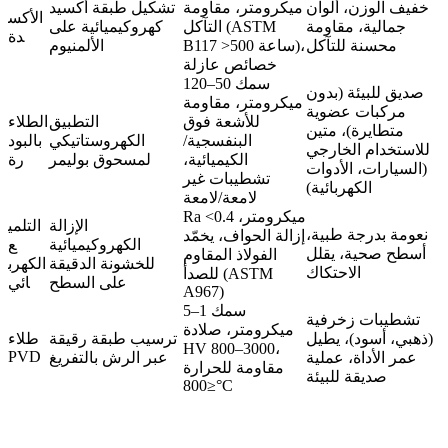
خفيف الوزن، ألوان
ميكرومتر، مقاومة
تشكيل طبقة أكسيد
الأكس
جمالية، مقاومة
التآكل (ASTM
كهروكيميائية على
دة
محسنة للتآكل
B117 >500 ساعة)،
الألمنيوم
خصائص عازلة
سمك 50–120
صديق للبيئة (بدون
ميكرومتر، مقاومة
مركبات عضوية
للأشعة فوق
التطبيق
الطلاء
متطايرة)، متين
البنفسجية/
الكهروستاتيكي
بالبود
للاستخدام الخارجي
الكيميائية،
لمسحوق بوليمر
رة
(السيارات، الأدوات
تشطيبات غير
الكهربائية)
لامعة/لامعة
Ra <0.4 ميكرومتر،
الإزالة
التلمي
نعومة بدرجة طبية،
إزالة الحواف، يخمّد
الكهروكيميائية
ع
أسطح صحية، يقلل
الفولاذ المقاوم
للخشونة الدقيقة
الكهرب
الاحتكاك
للصدأ (ASTM
على السطح
ائي
A967)
سمك 1–5
تشطيبات زخرفية
ميكرومتر، صلادة
(ذهبي، أسود)، يطيل
ترسيب طبقة رقيقة
طلاء
HV 800–3000،
PVD
عمر الأداة، عملية
عبر الرش بالتفريغ
مقاومة للحرارة
صديقة للبيئة
≤800°C