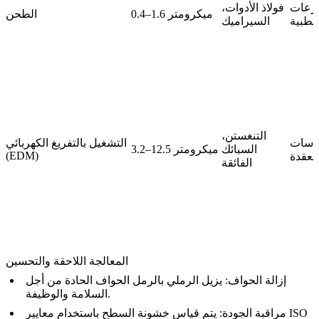
زرعات
فولاذ الأدوات،
0.4–1.6 ميكرومتر
الطحن
الطبية
السيراميك
التنغستن،
دسات
التشغيل بالتفريغ الكهربائي
السبائك
3.2–12.5 ميكرومتر
(EDM)
معقدة
الفائقة
المعالجة اللاحقة والتحسين
إزالة الحواف: يزيل الرملي بالرمل الحواف الحادة من أجل
السلامة والوظيفة.
مراقبة الجودة: يتم قياس خشونة السطح باستخدام معايير ISO