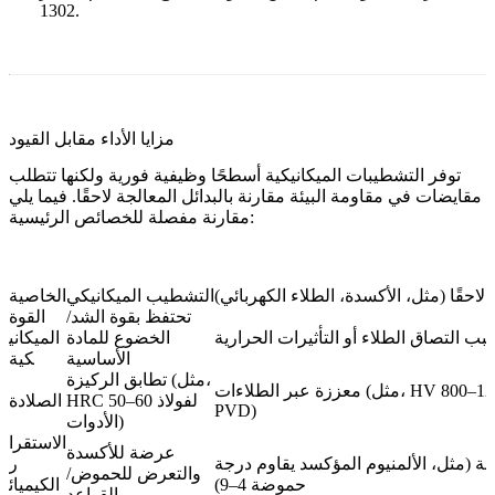
1302.
مزايا الأداء مقابل القيود
توفر التشطيبات الميكانيكية أسطحًا وظيفية فورية ولكنها تتطلب
مقايضات في مقاومة البيئة مقارنة بالبدائل المعالجة لاحقًا. فيما يلي
مقارنة مفصلة للخصائص الرئيسية:
احقًا (مثل، الأكسدة، الطلاء الكهربائي)
التشطيب الميكانيكي
الخاصية
تحتفظ بقوة الشد/
القوة
بب التصاق الطلاء أو التأثيرات الحرارية
الخضوع للمادة
الميكاني
الأساسية
كية
تطابق الركيزة (مثل،
معززة عبر الطلاءات (مثل، HV 800–1200 لطلاءات
HRC 50–60 لفولاذ
الصلادة
PVD)
الأدوات)
الاستقرا
عرضة للأكسدة
 (مثل، الألمنيوم المؤكسد يقاوم درجة
ر
والتعرض للحموض/
حموضة 4–9)
الكيميائ
القواعد