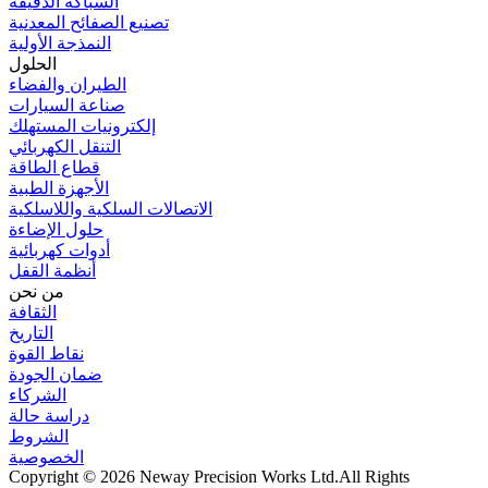
السباكة الدقيقة
تصنيع الصفائح المعدنية
النمذجة الأولية
الحلول
الطيران والفضاء
صناعة السيارات
إلكترونيات المستهلك
التنقل الكهربائي
قطاع الطاقة
الأجهزة الطبية
الاتصالات السلكية واللاسلكية
حلول الإضاءة
أدوات كهربائية
أنظمة القفل
من نحن
الثقافة
التاريخ
نقاط القوة
ضمان الجودة
الشركاء
دراسة حالة
الشروط
الخصوصية
Copyright © 2026 Neway Precision Works Ltd.
All Rights