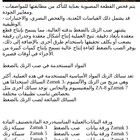
- يتم فحص القطعة المصبوبة بعناية للتأكد من مطابقتها للمواصفات
ومعايير الجودة.
- قد يشمل ذلك القياسات البُعدية، والفحص البصري، والاختبارات
الوظيفية.
يشتهر صب الزنك بالضغط بدقته العالية، مما يسمح بإنتاج قطع
معقدة بأبعاد دقيقة. تتيح العملية إنتاج أشكال معقدة وجدران رقيقة
يصعب أو يكلف تحقيقها باستخدام طرق أخرى. بالإضافة إلى ذلك،
يوفر الصب بالضغط كفاءة إنتاج عالية تسمح بإنتاج كميات كبيرة من
الأجزاء في أوقات قصيرة.
المواد المستخدمة في صب الزنك بالضغط
تعد سبائك الزنك المواد الأساسية المستخدمة في هذه العملية. أكثر
السبائك استخدامًا هي Zamak 3، وهي مزيج من الزنك والألمنيوم
والمغنيسيوم والنحاس. توجد سبائك أخرى مثل ZA-8 وZamak 7
بخصائص تناسب تطبيقات مختلفة.
السبائك الشائعة لصب الزنك بالضغط
ورقة البيانات
العملية المناسبة
درجة المادة
تصنيف المادة
Zamak 3
ورقة بيانات Zamak 3
صب بالضغط
سبيكة زنك
Zamak 5
ورقة بيانات Zamak 5
صب بالضغط
سبيكة زنك
Zamak 2
ورقة بيانات Zamak 2
صب بالضغط
سبيكة زنك