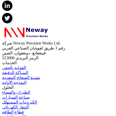
شركة Neway Precision Works Ltd.
رقم 3 طريق لفوشان الصناعي الغربي
فينغغانغ، دونغقوان، الصين
الرمز البريدي 523000
الخدمات
القولبة بالحقن
السباكة الدقيقة
تصنيع الصفائح المعدنية
النمذجة الأولية
الحلول
الطيران والفضاء
صناعة السيارات
إلكترونيات المستهلك
التنقل الكهربائي
قطاع الطاقة