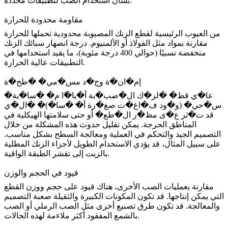
بشأن استخدام الصب لتطبيقات محددة.
مقاومة محدودة للحرارة
من العيوب الرئيسية لقطع الزنك المصبوبة محدودية تحملها للحرارة
مقارنة بمواد مثل الفولاذ أو الألمنيوم. درجة انصهار سبائك الزنك
منخفضة نسبيًا (حوالي 400 درجة مئوية)، ما يقيد استخدامها في
التطبيقات عالية الحرارة.
إم�ان�ة وج�د مس�مي� �طح�ة
�عا�ي قط� �لز�ك ال�صب�بة أ�يا�ًا م� �سا�ية
س�حي� (و�ود ف�اغ�ت صغ�رة أ� �سا�)� �ال�ي
قد ت�ثر ع�ى مظ�ر ال�طع� أو حتى سلامتها الهيكلية في
المناطق الحرجة. يمكن تقليل حدوث هذه المشكلة من خلال
التصميم الجيد والتحكم في العملية ومعالجة السطح بشكل مناسب.
على سبيل المثال، قد يؤدي الاستخدام الطويل لأجزاء الزنك المطلية
بالزيت إلى تقشر الطبقة الواقية.
قيود في الحجم والوزن
مقارنة بعمليات الصب الأخرى، هناك قيود على حجم ووزن القطع
التي يمكن إنتاجها. قد تكون المكونات الكبيرة والثقيلة صعبة التصميم
والمعالجة. قد تكون طرق تصنيع أخرى مثل
الصب الرملي
أو
الصب
أكثر ملاءمة لهذه الحالات.
بالشمع المفقود