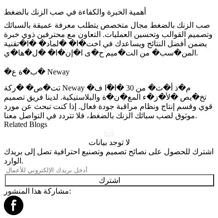
أهمية الخبرة والكفاءة في صب الزنك بالضغط
صب الزنك بالضغط مجال متخصص يتطلب معرفة عميقة بالسبائك
وتصميم القوالب وتحسين العمليات. التعاون مع محترفين ذوي خبرة
يضمن أفضل النتائج ويساعدك في اخت�ا� �لماد� �ا�تقنية
المن�سب� من الت�ميم ح�ى ا�إن�ا� �ل�ها�ي.
�ب�ة ع� Neway
تت�ص� �ركة Neway م�ذ أ�ث� من 30 �ا�ًا ف�
تخ�يص �لأ�ز�ء المع�ن�ة والبلاستيكية. لدينا فريق تصميم
قوي وقسم إنتاج ونظام مراقبة جودة فعال. إذا كنت تبحث عن مورد
.
موثوق لصب سبائك الزنك بالضغط، فلا تتردد في
التواصل معنا
Related Blogs
لا توجد بيانات
اشترك للحصول على نصائح تصميم وتصنيع احترافية تصل إلى بريدك
الوارد.
اشترك
مشاركة هذا المنشور: