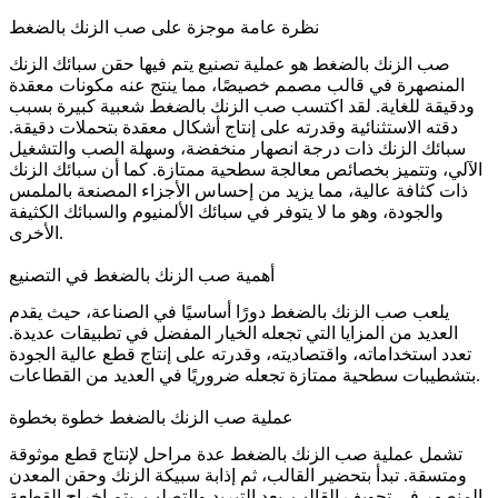
نظرة عامة موجزة على صب الزنك بالضغط
صب الزنك بالضغط هو عملية تصنيع يتم فيها حقن
سبائك الزنك
المنصهرة
في قالب مصمم خصيصًا، مما ينتج عنه مكونات معقدة
ودقيقة للغاية. لقد اكتسب صب الزنك بالضغط شعبية كبيرة بسبب
دقته الاستثنائية وقدرته على إنتاج أشكال معقدة بتحملات دقيقة.
سبائك الزنك ذات درجة انصهار منخفضة، وسهلة الصب والتشغيل
الآلي، وتتميز بخصائص معالجة سطحية ممتازة. كما أن سبائك الزنك
ذات كثافة عالية، مما يزيد من إحساس الأجزاء المصنعة بالملمس
والجودة، وهو ما لا يتوفر في سبائك الألمنيوم والسبائك الكثيفة
الأخرى.
أهمية صب الزنك بالضغط في التصنيع
يلعب صب الزنك بالضغط دورًا أساسيًا في الصناعة، حيث يقدم
العديد من المزايا التي تجعله الخيار المفضل في تطبيقات عديدة.
تعدد استخداماته، واقتصاديته، وقدرته على إنتاج قطع عالية الجودة
بتشطيبات سطحية ممتازة تجعله ضروريًا في العديد من القطاعات.
عملية صب الزنك بالضغط خطوة بخطوة
تشمل عملية صب الزنك بالضغط عدة مراحل لإنتاج قطع موثوقة
ومتسقة. تبدأ بتحضير القالب، ثم إذابة سبيكة الزنك وحقن المعدن
المنصهر في تجويف القالب. بعد التبريد والتصلب، يتم إخراج القطعة