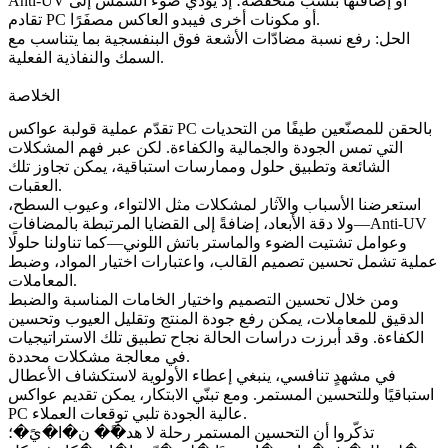
Anti-UV أو إضافتها بنسب منخفضة؛ إذ يؤدي ضوء الشمس إلى
تقادم PC أو مكونات أخرى فيبدو العاكس مصفَرًا.
الحل:
رفع نسبة مضادّات الأشعة فوق البنفسجية بما يتناسب مع
السمك والنفاذية الفعلية.
الخلاصة
تقدّم عملية قولبة عواكس PC بالحقن للمصنّعين طيفًا من التحديات
التي تمس الجودة والجمالية والكفاءة. لكن عبر فهم المشكلات
الشائعة وتطبيق حلول وممارسات استباقية، يمكن تجاوز تلك
العقبات.
استعرضنا الأسباب والآثار لمشكلات مثل الالتواء، وعيوب السطح،
ولا دقة الأبعاد، إضافةً إلى القضايا المرتبطة بالمضافات—Anti-UV
وعوامل تشتيت الضوء والماستر باتش اللوني—كما تناولنا حلولًا
عملية تشمل تحسين تصميم القالب، واعتبارات اختيار المواد، وضبط
المعاملات.
ومن خلال تحسين التصميم واختيار الخامات المناسبة والضبط
الدقيق للمعاملات، يمكن رفع جودة المنتج وتقليل العيوب وتحسين
الكفاءة. وقد أبرزت دراسات الحالة نجاح تطبيق تلك الاستراتيجيات
في معالجة مشكلات محددة.
في مشهدٍ تنافسي، ينبغي إعطاء الأولوية لاستكشاف الأعطال
استباقيًا وللتحسين المستمر. ومع تبنّي الابتكار، يمكن تقديم عواكس
PC عالية الجودة تلبي توقعات العملاء.
تذكّروا أن التحسين المستمر رحلة لا هد�ً� ن�ا�يً�؛