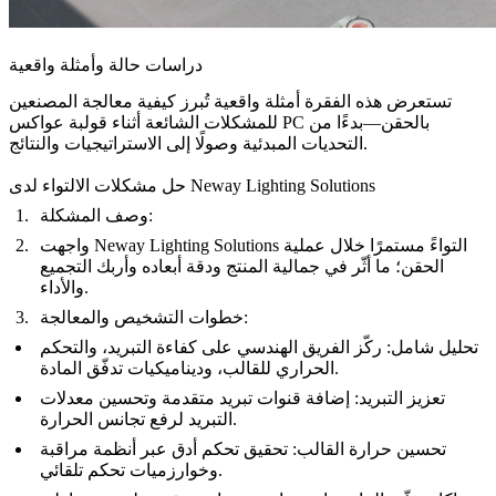
دراسات حالة وأمثلة واقعية
تستعرض هذه الفقرة أمثلة واقعية تُبرز كيفية معالجة المصنعين
للمشكلات الشائعة أثناء قولبة عواكس PC بالحقن—بدءًا من
التحديات المبدئية وصولًا إلى الاستراتيجيات والنتائج.
حل مشكلات الالتواء لدى Neway Lighting Solutions
وصف المشكلة:
واجهت Neway Lighting Solutions التواءً مستمرًا خلال عملية
الحقن؛ ما أثّر في جمالية المنتج ودقة أبعاده وأربك التجميع
والأداء.
خطوات التشخيص والمعالجة:
تحليل شامل: ركّز الفريق الهندسي على كفاءة التبريد، والتحكم
الحراري للقالب، وديناميكيات تدفّق المادة.
تعزيز التبريد: إضافة قنوات تبريد متقدمة وتحسين معدلات
التبريد لرفع تجانس الحرارة.
تحسين حرارة القالب: تحقيق تحكم أدق عبر أنظمة مراقبة
وخوارزميات تحكم تلقائي.