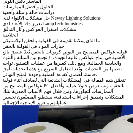
الماستر باتش اللوني
الحلول وأفضل الممارسات
دراسات حالة وأمثلة واقعية
حل مشكلات الالتواء لدى Neway Lighting Solutions
تعزيز دقة الأبعاد لدى LampTech Industries
مشكلات اصفرار العواكس وآثار التدفّق
الخلاصة
ما الذي يمكننا تقديمه في القولبة بالحقن البلاستيكي
خيارات المواد في القولبة بالحقن
قولبة عواكس المصابيح من البولي كربونات بالحقن
تُعدّ عنصرًا بالغ
الأهمية في إنتاج عواكس عالية الجودة، إذ تجمع بين المتانة والتنوع
والجاذبية الجمالية. ومع ذلك، كغيرها من عمليات التصنيع، تواجه
نصيبها من التحديات. ويُعد التعامل السريع مع هذه التحديات أمرًا
حاسمًا لضمان كفاءة العملية وجودة المنتج النهائي.
تتعمّق هذه المقالة في المشكلات الشائعة التي تُصادَف أثناء قولبة
عواكس المصابيح من PC بالحقن، وتستعرض حلولًا عملية وأفضل
الممارسات لتجاوزها. ومن خلال فهم الأسباب الجذرية لتلك
المشكلات وتطبيق إجراءات استباقية، يستطيع المصنّعون تحسين
عملياتهم وتعزيز الإنتاجية الإجمالية.