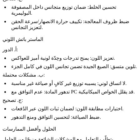
تحسين الخلط: ضمان توزيع متجانس داخل المصفوفة
البوليمرية.
ضبط ظروف المعالجة: تكييف حرارة الانصهار/سرعة الحقن
لتعزيز التجانس.
الماستر باتش اللوني
أ. الدور:
تعزيز اللون: يمنح تدرجات وحِدّة لونية أميز للعواكس.
تلوين متسق: الصيغ الجيدة تضمن تجانس اللون في كامل الجزء.
ب. مشكلات محتملة:
لا اتساق لوني: يسببه توزيع غير كافٍ أو صياغة غير مناسبة.
تدهور المادة: عدم التوافق مع PC قد يقلل الخواص الميكانيكية.
ج. تصحيح:
اختبارات مطابقة اللون: لضمان ثبات اللون عبر الدُفعات.
ضبط الصياغة: لتحسين التوافق ومنع التدهور.
الحلول وأفضل الممارسات
يتطلّب التعامل مع المشكلات الشائعة مزيجًا من الحلول