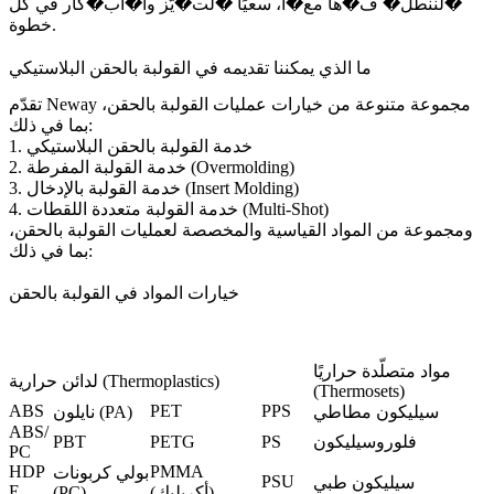
�لننطل� ف�ها مع�ا، سعيًا �لت�يّز وا�اب�كار في كل
خطوة.
ما الذي يمكننا تقديمه في القولبة بالحقن البلاستيكي
تقدّم Neway مجموعة متنوعة من خيارات عمليات القولبة بالحقن،
بما في ذلك:
خدمة القولبة بالحقن البلاستيكي
1.
خدمة القولبة المفرطة (Overmolding)
2.
خدمة القولبة بالإدخال (Insert Molding)
3.
خدمة القولبة متعددة اللقطات (Multi-Shot)
4.
ومجموعة من المواد القياسية والمخصصة لعمليات القولبة بالحقن،
بما في ذلك:
خيارات المواد في القولبة بالحقن
مواد متصلّدة حراريًا
لدائن حرارية (Thermoplastics)
(Thermosets)
ABS
PET
PPS
سيليكون مطاطي
نايلون (PA)
ABS/
فلوروسيليكون
PS
PETG
PBT
PC
HDP
PMMA
بولي كربونات
PSU
سيليكون طبي
E
(أكريليك)
(PC)