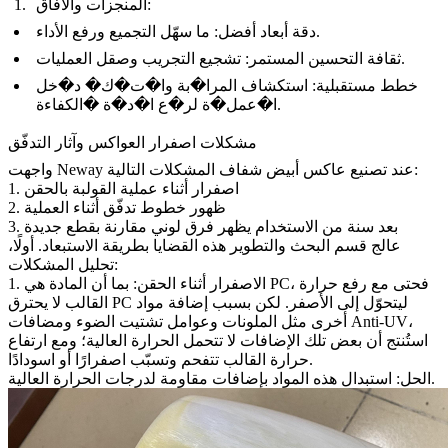
المنجزات والآفاق:
دقة أبعاد أفضل: ما سهّل التجميع ورفع الأداء.
ثقافة التحسين المستمر: تشجيع التجريب وصقل العمليات.
خطط مستقبلية: استكشاف المرا�بة وا�ت�ك� د�خل
ا�عمل�ة لر�ع ا�د�ة �الكفاءة.
مشكلات اصفرار العواكس وآثار التدفّق
واجهت Neway عند تصنيع عاكس أبيض شفاف المشكلات التالية:
1. اصفرار أثناء عملية القولبة بالحقن
2. ظهور خطوط تدفّق أثناء العملية
3. بعد سنة من الاستخدام يظهر فرق لوني مقارنة بقطع جديدة
عالج قسم البحث والتطوير هذه القضايا بطريقة الاستبعاد. أولًا،
تحليل المشكلات:
1. الاصفرار أثناء الحقن: بما أن المادة هي PC، فحتى مع رفع حرارة
القالب لا يحترق PC ليتحوّل إلى الأصفر. لكن بسبب إضافة مواد
أخرى مثل الملونات وعوامل تشتيت الضوء ومضافات Anti-UV،
استُنتج أن بعض تلك الإضافات لا تتحمل الحرارة العالية؛ ومع ارتفاع
حرارة القالب تتفحم وتسبّب اصفرارًا أو اسودادًا.
استبدال هذه المواد بإضافات مقاومة لدرجات الحرارة العالية.
الحل: