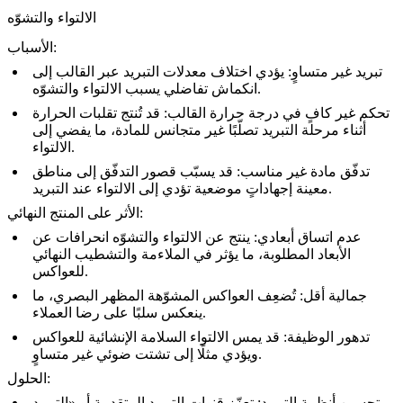
الالتواء والتشوّه
الأسباب:
تبريد غير متساوٍ: يؤدي اختلاف معدلات التبريد عبر القالب إلى
انكماش تفاضلي يسبب الالتواء والتشوّه.
تحكم غير كافٍ في درجة حرارة القالب: قد تُنتج تقلبات الحرارة
أثناء مرحلة التبريد تصلّبًا غير متجانس للمادة، ما يفضي إلى
الالتواء.
تدفّق مادة غير مناسب: قد يسبّب قصور التدفّق إلى مناطق
معينة إجهاداتٍ موضعية تؤدي إلى الالتواء عند التبريد.
الأثر على المنتج النهائي:
عدم اتساق أبعادي: ينتج عن الالتواء والتشوّه انحرافات عن
الأبعاد المطلوبة، ما يؤثر في الملاءمة والتشطيب النهائي
للعواكس.
جمالية أقل: تُضعِف العواكس المشوّهة المظهر البصري، ما
ينعكس سلبًا على رضا العملاء.
تدهور الوظيفة: قد يمس الالتواء السلامة الإنشائية للعواكس
ويؤدي مثلًا إلى تشتت ضوئي غير متساوٍ.
الحلول:
تحسين أنظمة التبريد: تعزّز قنوات التبريد المتقدمة أو «التبريد