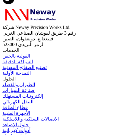
شركة Neway Precision Works Ltd.
رقم 3 طريق لفوشان الصناعي الغربي
فينغغانغ، دونغقوان، الصين
الرمز البريدي 523000
الخدمات
القولبة بالحقن
السباكة الدقيقة
تصنيع الصفائح المعدنية
النمذجة الأولية
الحلول
الطيران والفضاء
صناعة السيارات
إلكترونيات المستهلك
التنقل الكهربائي
قطاع الطاقة
الأجهزة الطبية
الاتصالات السلكية واللاسلكية
حلول الإضاءة
أدوات كهربائية