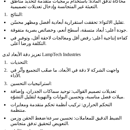
محاكاة تدفّق المادة: باستخدام برمجيات متقدمة لتحديد مناطق
التعبئة غير المتجانسة وإدخال تعديلات تصميمية.
النتائج:
تقليل الالتواء: تحققت استقرارية أبعادية أفضل ومظهر محسّن.
جودة أعلى: أبعاد متسقة، أسطح أنعم، وخصائص بصرية متفوقة.
كفاءة إنتاجية أعلى: رفض أقل ومعالجات لاحقة أقل، وتوفير في
التكلفة ورضا أعلى.
تعزيز دقة الأبعاد لدى LampTech Industries
التحديات:
واجهت الشركة لا دقة في الأبعاد، ما صعّب التجميع وأثّر في
الأداء.
استراتيجيات التحسين:
تعديلات تصميم القوالب: توحيد سماكات الجدران، وإضافة
ميلات فصل مناسبة، وتحسين البوابات والتهوية لتقليل التشوّه.
التحكم الحراري: تركيب أنظمة تحكم متقدمة ومعايرات
منتظمة.
الضبط الدقيق للمعاملات: تحسين سرعة/ضغط الحقن وزمن
التعويض لتحقيق تدفق متجانس.