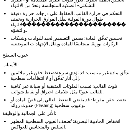
التشكلي» الصلابة المتجانسة وتحدّ من الالتواء.
التحكم في حرارة القالب: الحفاظ على درجات حرارة دقيقة
طوال دورة القولبة يقلّل الفوارق الحرارية ويخفف
����������������������لالتواء
والتشوّه.
تحسين تدفّق المادة: يضمن التصميم الجيد للبوابات وشبكات
الرنّارات توزيعًا متجانسًا للمادة ويقلّل الإجهادات الموضعية.
عيوب السطح
الأسباب:
تدفّق مادة غير مناسب: قد تؤدي سرعة/ضغط حقن غير ملائمين
إلى آثار تدفّق أو لا انتظامات سطحية.
تلوث القالب: تسبب الملوثات المتبقية أو صيانة غير كافية
للقالب عيوبًا مثل علامات احتراق أو نقاط شوائب.
ضغط حقن مفرط: قد يفضي الضغط العالي إلى قصّ المادة أو
حدوث زوائد (Flashing) وعيوب سطحية.
الأثر على الجمالية والوظيفة:
انخفاض الجاذبية البصرية: تُضعف العيوب السطحية المظهر
السلس والمتجانس للعواكس.