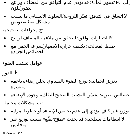
تدهور المادة: قد يؤدي عدم التوافق بين المضاف وراتنج PC إلى
تدهور/تلوّن.
لا اتساق في التدفق: تغيّر اللزوجة/السلوك الانسيابي ما يسبب
مشاكل تعبئة/تعويض.
ج. إجراءات تصحيحية:
اختبارات توافق: التحقق من ملاءمة المضاف لراتنج PC.
ضبط المعالجة: تكييف حرارة الانصهار/سرعة الحقن مع
الخصائص الجديدة.
عوامل تشتيت الضوء
أ. الدور:
تعزيز الجمالية: توزع الضوء بالتساوي لخلق إضاءة ناعمة
منتشرة.
خصائص بصرية: يحسّن التشتت الصحيح النفاذية وجودة الإضاءة.
ب. مشكلات محتملة:
توزيع غير كافٍ: يؤدي إلى عدم تجانس الإضاءة أو خطوط مرئية.
لا انتظامات سطحية: قد يحدث «تموّج/تبقّع» بسبب توزيع غير
متجانس.
ج. تصحيح: