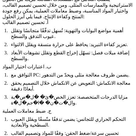
الاستراتيجية والممارسات المثلى. ومن خلال تحسين تصميم القالب،
واختيار المواد المناسبة، وضبط معاملات العملية، يمكن رفع جودة
المنتج وكفاءة الإنتاج. فيما يلي أبرز الحلول:
أ. تحسين تصميم القالب
أهمية مواضع البوابات والتهوية: تُسهل تدفّقًا متجانسًا وتقلل
عيوب التدفق والسطح.
تعزيز كفاءة التبريد: يحافظ على حرارة متسقة ويقلل الالتواء.
إضافة ميلات فصل: تسهّل إخراج القطع وتقلل تشوهات الأبعاد
والسطح.
ب. اعتبارات اختيار المواد
التوافق مع PC: يضمن ظروف معالجة مثلى ويحدّ من التدهور.
معالجة الانكماش: التعويض عن الانكماش خلال التصميم يحقق
أبعادًا دقيقة.
مزايا الدرجات المتخصصة: تعزز الخص�ئ� �ل�ص�ية
وال�ت�ن� �ا�جم�ل�ة.
ج. ضبط معاملات العملية
التحكم الحراري للتجانس: يضمن تدفقًا متّسقًا ويقلل العيوب
السطحية والأبعادية.
تحسين سرعة/ضغط الحقن: وفقًا للمواد وتصميم القالب