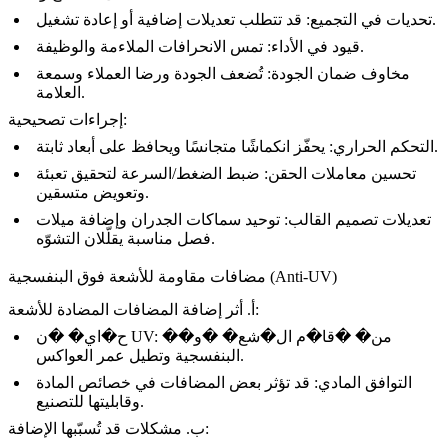
تحديات في التجميع: قد تتطلب تعديلات إضافية أو إعادة تشغيل.
قيود في الأداء: تمس الانحرافات الملاءمة والوظيفة.
مخاوف ضمان الجودة: تُضعف الجودة ورضا العملاء وسمعة
العلامة.
إجراءات تصحيحية:
التحكم الحراري: يحفّز انكماشًا متجانسًا ويحافظ على أبعاد ثابتة.
تحسين معاملات الحقن: ضبط الضغط/السرعة لتحقيق تعبئة
وتعويض متسقين.
تعديلات تصميم القالب: توحيد سماكات الجدران وإضافة ميلات
فصل مناسبة يقلّلان التشوّه.
مضافات مقاومة للأشعة فوق البنفسجية (Anti-UV)
أ. أثر إضافة المضافات المضادة للأشعة:
ح�اي� �ن UV: �من� �قا�م ال�شع� �و�
البنفسجية وتطيل عمر العواكس.
التوافق المادي: قد تؤثر بعض المضافات في خصائص المادة
وقابليتها للتصنيع.
ب. مشكلات قد تُسبّبها الإضافة: