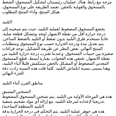
مزجه مع رابط. هناك عمليتان رئيسيتان لتشكيل المسحوق:
الضغط
بالمسحوق
والقولبة بالحقن. تعتمد الطريقة على نوع المسحوق،
هيكل المنتج، وأداء المنتج المطلوب.
التلبيد
يخضع المسحوق المضغوط لعملية التلبيد، حيث يتم تسخينه إلى
درجة حرارة أقل من نقطة الانصهار ليتحد وتتشكل قطعة صلبة.
عادةً نستخدم طرق
التلبيد بدون ضغط
أو
التلبيد بالضغط الساخن
.
يتم تعديل مدة ودرجة الحرارة حسب نوع المسحوق ومتطلبات
المنتج النهائي. بغض النظر عن طريقة التشكيل، توجد فراغات
صغيرة بين حبيبات المسحوق، وعندما تقترب درجة حرارة التلبيد من
نقطة الانصهار، تختفي هذه الفجوات. بعبارة أبسط، قطع المسحوق
المعدني المضغوط أو المشكل بالحقن ستنكمش قليلاً أثناء التلبيد،
وهذا يسمى بنسبة انكماش التلبيد. كلما قلت هذه النسبة زادت دقة
الجزء النهائي.
مناطق الفرن أثناء التلبيد
التسخين المسبق
هذه هي المرحلة الأولية من التلبيد. يتم تسخين المسحوق المضغوط
تدريجياً لإعداده لمرحلة التلبيد، مع إزالة أي مواد تشحيم متبقية.
التلبيد (المنطقة الساخنة)
هذه هي جوهر عملية التلبيد. يتم التحكم في درجة الحرارة بدقة