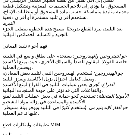
لتصل إلى أقل بقليل من نقطة انصهار المعدن الرئيسي في
المسحوق، ما يؤدي إلى تلاحم الجسيمات المعدنية وتشكيل قطعة
معدنية متلبدة متماسكة. حسب مادة المسحوق أو متطلبات الإنتاج،
نستخدم أفران تلبيد مستمرة أو أفران دفعية.
التبريد
بعد التلبيد، تبرد القطع تدريجيًا. تسمح هذه الخطوة بتصلب الجزء
الجديد واكتسابه الخصائص النهائية.
فهم أجواء تلبيد المعادن
جو النيتروجين والهيدروجين:
يستخدم على نطاق واسع في التلبيد،
خاصة للفولاذ المقاوم للصدأ والسبائك الأخرى، حيث يمنع الأكسدة
ويحسن العملية.
جو الهيدروجين:
يُستخدم الهيدروجين النقي لتلبيد بعض المعادن،
ويعمل كعامل اختزال يزيل الأكاسيد ويعزز التلبيد.
الفراغ:
تُجرى بعض عمليات التلبيد في الفراغ لمنع الأكسدة
والتفاعلات التي قد تؤثر على جودة المنتجات النهائية.
الأمونيا المتحللة:
تستخدم كجو حماية في بعض عمليات التلبيد لمنع
الأكسدة والمساعدة في إزالة مواد التشحيم.
جو الغاز الإندوثيرمي:
يُستخدم كثيرًا في التلبيد ويوفر بيئة مسيطراً
عليها تدعم العملية.
تطبيقات وابتكارات قطع MIM
تروس متلبدة