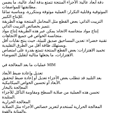
دقة أبعاد عالية: الأجزاء المنتجة تتمتع بدقة أبعاد عالية، ما يضمن
مطابقتها للمواصفات.
الموثوقية وقابلية التكرار: العملية موثوقة ومتكررة، ومناسبة تمامًا
للإنتاج الكبير.
التزييت الذاتي: بعض القطع مثل المحامل المنتجة بهذه الطريقة
تتميز بخصائص التزييت الذاتي.
إنتاج مواد متجانسة الاتجاه: يمكن عبر هذه الطريقة إنتاج مواد
متجانسة الخواص في جميع الاتجاهات.
تقنية خضراء: تعدين المساحيق صديق للبيئة، حيث ينتج نفايات أقل
ويستهلك طاقة أقل من الطرق التقليدية.
تخميد الاهتزازات: بعض القطع المنتجة تتمتع بقدرة على امتصاص
الاهتزازات، ما يجعلها مثالية لتقليل الضوضاء.
عمليات ما بعد المعالجة في MIM
تعديل وإعادة ضبط الأبعاد
بعد التلبيد قد تتطلب بعض الأجزاء تعديل أو إعادة ضبط لتحقيق
الأبعاد أو تحسين الخواص الميكانيكية.
المعالجة بالبخار
تحسن هذه العملية من صلابة السطح ومقاومة التآكل للأجزاء
المتلبدة.
المعالجة الحرارية
المعالجة الحرارية
تُستخدم لتعزيز خصائص الأجزاء مثل الصلابة
والمتانة والقوة.