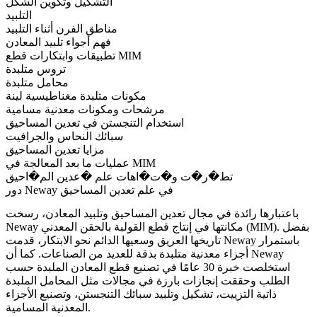
التشكيل وتكوين الشكل
التلبيد
مناطق الفرن أثناء التلبيد
فهم أجواء تلبيد المعادن
تطبيقات وابتكارات قطع MIM
تروس متلبدة
محامل متلبدة
مكونات متلبدة مغناطيسية لينة
مرشحات ومكونات معدنية مسامية
استخدام التنجستن في تعدين المساحيق
سبائك النحاس والجرافيت
مزايا تعدين المساحيق
عمليات ما بعد المعالجة في MIM
تط�ر�ت و�ت�اهات علم �عدين الم�احيق
دور Neway في علم تعدين المساحيق
باعتبارها رائدة في مجال
تعدين المساحيق
و
تلبيد المعادن
، رسخت
. بفضل
قطع القولبة بالحقن المعدني (MIM)
Neway مكانتها في إنتاج
تاريخها العريق وسعيها الدائم نحو الابتكار، قدمت Neway باستمرار
أجزاء معدنية متلبدة بدقة للعديد من الصناعات. كما أن Neway
استخلصت خبرة 30 عامًا في تصنيع قطع المعادن الملبدة حسب
الطلب وحققت إنجازات بارزة في مجالات مثل المحامل الملبدة
ذاتية التزييت، تشكيل وتلبيد سبائك التنجستن، وتصنيع الأجزاء
المعدنية المسامية.