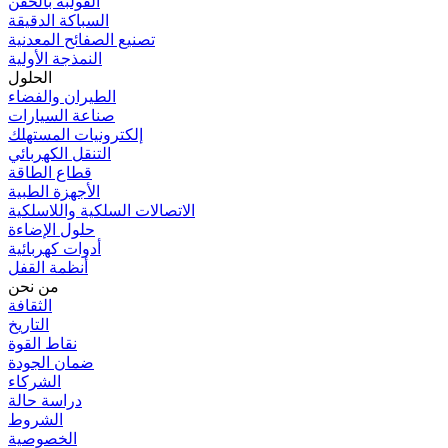
القولبة بالحقن
السباكة الدقيقة
تصنيع الصفائح المعدنية
النمذجة الأولية
الحلول
الطيران والفضاء
صناعة السيارات
إلكترونيات المستهلك
التنقل الكهربائي
قطاع الطاقة
الأجهزة الطبية
الاتصالات السلكية واللاسلكية
حلول الإضاءة
أدوات كهربائية
أنظمة القفل
من نحن
الثقافة
التاريخ
نقاط القوة
ضمان الجودة
الشركاء
دراسة حالة
الشروط
الخصوصية