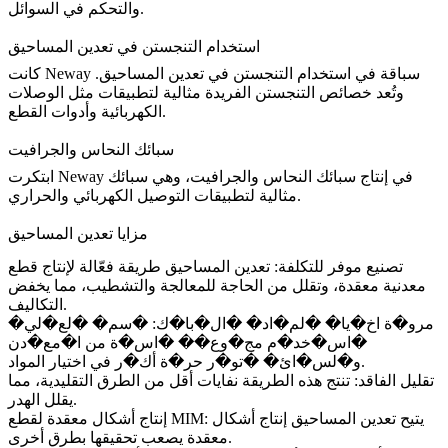
والتحكم في السوائل.
استخدام التنجستن في تعدين المساحيق
كانت Neway سباقة في استخدام التنجستن في تعدين المساحيق.
وتُعد خصائص التنجستن الفريدة مثالية لتطبيقات مثل الوصلات
الكهربائية وأدوات القطع.
سبائك النحاس والجرافيت
ابتكرت Neway في إنتاج سبائك النحاس والجرافيت، وهي سبائك
مثالية لتطبيقات التوصيل الكهربائي والحراري.
مزايا تعدين المساحيق
تصنيع موفر للتكلفة: تعدين المساحيق طريقة فعّالة لإنتاج قطع
معدنية معقدة، وتقلل من الحاجة للمعالجة والتشطيب، مما يخفض
التكاليف.
مرو�ة اخ�يا� �لم�اد� �ال�با�ك: �سم� �لع�لي�
�اس�خد�م مج�وع�� �اس�ة من ا�مع�دن
و�لس�ائ� �تو�ر حر�ة أك�ر في اختيار المواد.
تقليل الفاقد: تنتج هذه الطريقة نفايات أقل من الطرق التقليدية، مما
يقلل الهدر.
إنتاج أشكال معقدة لقطع MIM: يتيح تعدين المساحيق إنتاج أشكال
معقدة يصعب تحقيقها بطرق أخرى.