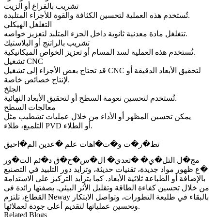
تشريب بالفراغ أو الزيت
تُستخدم هذه العملية لتحسين الكثافة والقوة للأجزاء المتلبدة.
التغلغل الهيكلي
تتغلغل مادة معدنية ثانوية داخل الجزء المتلبد لتعزيز خواصه.
تشريب بالراتنج أو البلاستيك
تُستخدم هذه العملية لسد المسام أو تعزيز الخواص الميكانيكية.
تشغيل CNC
لتحقيق الأبعاد الدقيقة أو
تشغيل CNC
قد تحتاج بعض الأجزاء إلى
لإنتاج خصائص خاصة.
الجلخ
تُستخدم لتحسين نعومة السطح أو لتحقيق الأبعاد النهائية.
معالجات السطح
يمكن تحسين المظهر أو الأداء من خلال عمليات تشطيب مثل
.
أو
الطلاء
طلاء PVD
التلميع
،
تط�ر�ت و�ت�اهات علم �عدين الم�احيق
مج�ل التل�ي� �تعدي� ال�س�ح�ق د�ئم الت�ور
�ع ظهور مواد جديدة، تقنيات حديثة، وتزايد دور التلبيد في التصنيع
بالإضافة أو الطباعة ثلاثية الأبعاد. كما يتزايد التركيز على الاستدامة
من خلال تحسين كفاءة الطاقة وتقليل الأثر البيئي. بصفتها رائدة في
القطاع، تلتزم Neway بالبقاء في طليعة التطورات، وتواصل الابتكار
وتحسين عملياتها لتقديم أعلى جودة لعملائها.
Related Blogs