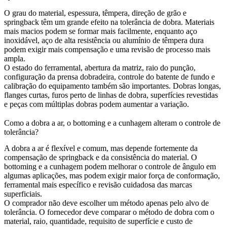
O grau do material, espessura, têmpera, direção de grão e
springback têm um grande efeito na tolerância de dobra. Materiais
mais macios podem se formar mais facilmente, enquanto aço
inoxidável, aço de alta resistência ou alumínio de têmpera dura
podem exigir mais compensação e uma revisão de processo mais
ampla.
O estado do ferramental, abertura da matriz, raio do punção,
configuração da prensa dobradeira, controle do batente de fundo e
calibração do equipamento também são importantes. Dobras longas,
flanges curtas, furos perto de linhas de dobra, superfícies revestidas
e peças com múltiplas dobras podem aumentar a variação.
Como a dobra a ar, o bottoming e a cunhagem alteram o controle de
tolerância?
A dobra a ar é flexível e comum, mas depende fortemente da
compensação de springback e da consistência do material. O
bottoming e a cunhagem podem melhorar o controle de ângulo em
algumas aplicações, mas podem exigir maior força de conformação,
ferramental mais específico e revisão cuidadosa das marcas
superficiais.
O comprador não deve escolher um método apenas pelo alvo de
tolerância. O fornecedor deve comparar o método de dobra com o
material, raio, quantidade, requisito de superfície e custo de