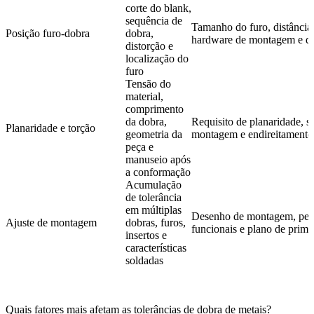
corte do blank,
sequência de
Tamanho do furo, distância 
Posição furo-dobra
dobra,
hardware de montagem e da
distorção e
localização do
furo
Tensão do
material,
comprimento
da dobra,
Requisito de planaridade, su
Planaridade e torção
geometria da
montagem e endireitamento
peça e
manuseio após
a conformação
Acumulação
de tolerância
em múltiplas
Desenho de montagem, peça
Ajuste de montagem
dobras, furos,
funcionais e plano de prime
insertos e
características
soldadas
Quais fatores mais afetam as tolerâncias de dobra de metais?