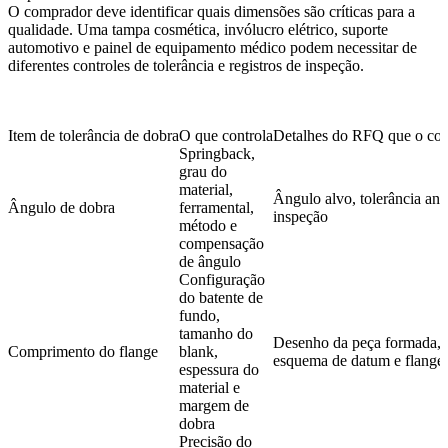
O comprador deve identificar quais dimensões são críticas para a
qualidade. Uma tampa cosmética, invólucro elétrico, suporte
automotivo e painel de equipamento médico podem necessitar de
diferentes controles de tolerância e registros de inspeção.
Item de tolerância de dobra
O que controla
Detalhes do RFQ que o com
Springback,
grau do
material,
Ângulo alvo, tolerância an
Ângulo de dobra
ferramental,
inspeção
método e
compensação
de ângulo
Configuração
do batente de
fundo,
tamanho do
Desenho da peça formada, 
Comprimento do flange
blank,
esquema de datum e flanges 
espessura do
material e
margem de
dobra
Precisão do