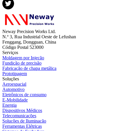
Neway Precision Works Ltd.
N.º 3, Rua Industrial Oeste de Lefushan
Fenggang, Dongguan, China
Código Postal 523000
Serviços
Moldagem por Injeção
Fundição de precisão
Fabricação de chapa metálica
Prototipagem
Soluções
Aeroespacial
Automotivo
Eletrônicos de consumo
E-Mobilidade
Energia
Dispositivos Médicos
Telecomunicações
Soluções de Iluminação
Ferramentas Elétricas