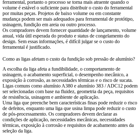
ferramental, portanto o processo se torna mais atraente quando o
volume é estável o suficiente para distribuir o custo do ferramental
por muitas peças. Projetos de baixo volume ou em constante
mudança podem ser mais adequados para ferramental de protótipo,
usinagem, fundição em areia ou outro processo.
Os compradores devem fornecer quantidade de lançamento, volume
anual, vida útil esperada do produto e status de congelamento do
design. Sem essas informações, é difícil julgar se o custo do
ferramental é justificado.
Como as ligas afetam o custo da fundição sob pressão de alumínio?
A escolha da liga afeta a fundibilidade, o comportamento de
usinagem, o acabamento superficial, o desempenho mecânico, a
exposição à corrosão, as necessidades térmicas e o risco de sucata.
Ligas comuns como
alumínio A380
e
alumínio 383 / ADC12
podem
ser selecionadas com base na fluidez, geometria da peça, requisitos
de resistência, usinagem e ambiente de aplicação.
Uma liga que preenche bem características finas pode reduzir o risco
de defeitos, enquanto uma liga que usina limpa pode reduzir o custo
de pós-processamento. Os compradores devem declarar as
condições de aplicação, necessidades mecânicas, necessidades
térmicas, exposição à corrosão e requisitos de acabamento antes da
seleção da liga.