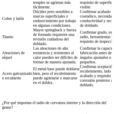
temples se agrietan más
requisito de superfici
fácilmente.
visible.
Dúctiles pero sensibles a
Confirmar acabado
marcas superficiales y
cosmético, necesidad
Cobre y latón
endurecimiento por trabajo
conductividad y secu
en algunas condiciones.
de doblado.
Mayor springback y fuerza
Confirmar grado, esp
de formado requieren una
Titanio
radio, herramientas y
revisión cuidadosa del
requisito de inspecci
doblado.
Las aleaciones de alta
Confirmar la capacid
Aleaciones de
resistencia y resistentes al
fabricación antes de 
níquel
calor pueden ser difíciles de
ángulos ajustados o r
formar de manera ajustada.
pequeños.
Confirmar aceptación
El metal base puede doblarse
recubrimiento, lado 
Acero galvanizado
bien, pero el recubrimiento
acabado y requisito 
o recubierto
puede agrietarse o marcarse
corrosión posterior al
en el doblez.
doblado.
¿Por qué importan el radio de curvatura interior y la dirección del
grano?