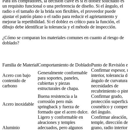
Para los compradores, la decisión clave es si el doblez solicitado es
un requisito funcional o una preferencia de diseño. Si el ángulo, el
radio o el tamaño de la brida son flexibles, el proveedor puede
ajustar el patrón plano o el radio para reducir el agrietamiento y
mejorar la repetibilidad. Si el doblez es crítico para la función, el
dibujo debe identificar la tolerancia y el método de inspección.
¿Cómo se comparan los materiales comunes en cuanto al riesgo de
doblado?
Familia de Material
Comportamiento de Doblado
Punto de Revisión 
Confirmar espesor, r
Generalmente conformable
Acero con bajo
interior, tolerancia de
para soportes, paneles,
contenido de
ángulo de curvatura 
cubiertas y piezas
carbono
necesidades de
estructurales de chapa.
recubrimiento o pintu
Buena resistencia a la
Confirmar grado,
corrosión pero más
protección superficial
Acero inoxidable
springback y fuerza de
cosmético y compens
formado que el acero dulce.
del ángulo.
Ligero y conformable en
Confirmar aleación,
aleaciones y temples
temple, dirección del
Aluminio
adecuados, pero algunos
grano, radio interior 