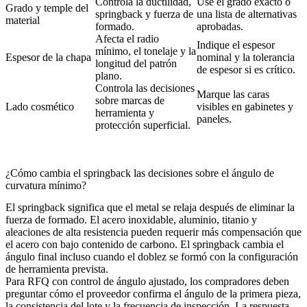
Controla la ductilidad,
Use el grado exacto o
Grado y temple del
springback y fuerza de
una lista de alternativas
material
formado.
aprobadas.
Afecta el radio
Indique el espesor
mínimo, el tonelaje y la
Espesor de la chapa
nominal y la tolerancia
longitud del patrón
de espesor si es crítico.
plano.
Controla las decisiones
Marque las caras
sobre marcas de
Lado cosmético
visibles en gabinetes y
herramienta y
paneles.
protección superficial.
¿Cómo cambia el springback las decisiones sobre el ángulo de
curvatura mínimo?
El springback significa que el metal se relaja después de eliminar la
fuerza de formado. El acero inoxidable, aluminio, titanio y
aleaciones de alta resistencia pueden requerir más compensación que
el acero con bajo contenido de carbono. El springback cambia el
ángulo final incluso cuando el doblez se formó con la configuración
de herramienta prevista.
Para RFQ con control de ángulo ajustado, los compradores deben
preguntar cómo el proveedor confirma el ángulo de la primera pieza,
la consistencia del lote y la frecuencia de inspección. La respuesta