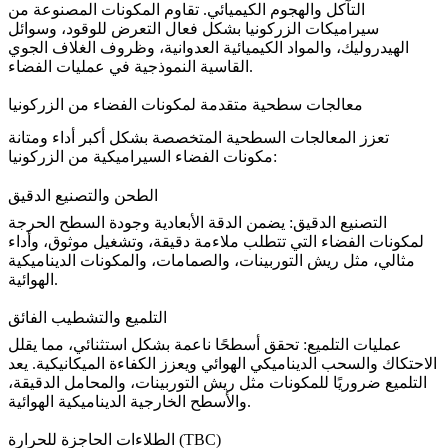
التآكل والهجوم الكيميائي. تقاوم المكونات المصنوعة من
سيراميكات الزركونيا بشكل فعال التعرض للوقود، وسوائل
الهيدروليك، والمواد الكيميائية العدوانية، وظروف الغلاف الجوي
القاسية النموذجية في عمليات الفضاء.
معالجات سطحية متقدمة لمكونات الفضاء من الزركونيا
تعزز المعالجات السطحية المتخصصة بشكل أكبر أداء ومتانة
مكونات الفضاء السيراميكية من الزركونيا:
الطحن والتصنيع الدقيق
التصنيع الدقيق
: يضمن الدقة الأبعادية وجودة السطح الحرجة
لمكونات الفضاء التي تتطلب ملاءمة دقيقة، وتشغيل موثوق، وأداء
مثالي، مثل ريش التوربينات، والصمامات، والمكونات الديناميكية
الهوائية.
التلميع والتشطيب الفائق
عمليات التلميع
: تحقق أسطحًا ناعمة بشكل استثنائي، مما يقلل
الاحتكاك والسحب الديناميكي الهوائي ويعزز الكفاءة الميكانيكية. يعد
التلميع ضروريًا للمكونات مثل ريش التوربينات، والمحامل الدقيقة،
والأسطح الخارجية الديناميكية الهوائية.
الطلاءات الحاجزة للحرارة (TBC)