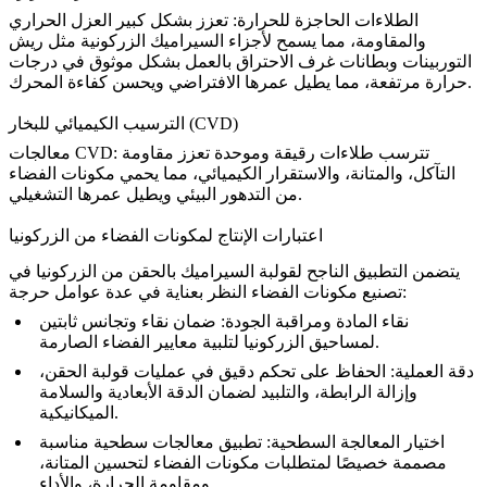
الطلاءات الحاجزة للحرارة
: تعزز بشكل كبير العزل الحراري
والمقاومة، مما يسمح لأجزاء السيراميك الزركونية مثل ريش
التوربينات وبطانات غرف الاحتراق بالعمل بشكل موثوق في درجات
حرارة مرتفعة، مما يطيل عمرها الافتراضي ويحسن كفاءة المحرك.
الترسيب الكيميائي للبخار (CVD)
: تترسب طلاءات رقيقة وموحدة تعزز مقاومة
معالجات CVD
التآكل، والمتانة، والاستقرار الكيميائي، مما يحمي مكونات الفضاء
من التدهور البيئي ويطيل عمرها التشغيلي.
اعتبارات الإنتاج لمكونات الفضاء من الزركونيا
يتضمن التطبيق الناجح لقولبة السيراميك بالحقن من الزركونيا في
تصنيع مكونات الفضاء النظر بعناية في عدة عوامل حرجة:
نقاء المادة ومراقبة الجودة:
ضمان نقاء وتجانس ثابتين
لمساحيق الزركونيا لتلبية معايير الفضاء الصارمة.
دقة العملية:
الحفاظ على تحكم دقيق في عمليات قولبة الحقن،
وإزالة الرابطة، والتلبيد لضمان الدقة الأبعادية والسلامة
الميكانيكية.
اختيار المعالجة السطحية:
تطبيق معالجات سطحية مناسبة
مصممة خصيصًا لمتطلبات مكونات الفضاء لتحسين المتانة،
ومقاومة الحرارة، والأداء.