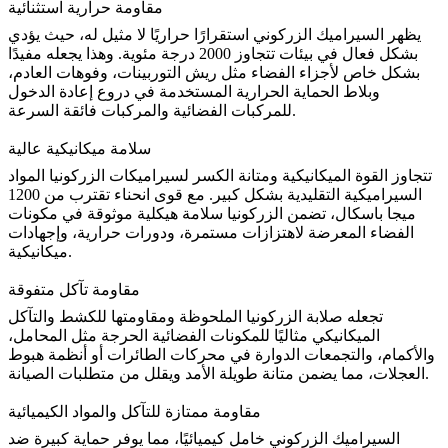
مقاومة حرارية استثنائية
يظهر السيراميك الزركوني استقرارًا حراريًا لا مثيل له، حيث يؤدي
بشكل فعال في بيئات تتجاوز 2000 درجة مئوية. وهذا يجعله مفيدًا
بشكل خاص لأجزاء الفضاء مثل ريش التوربينات، وفوهات العادم،
وبلاط الحماية الحرارية المستخدمة في دروع إعادة الدخول
للمركبات الفضائية والمركبات فائقة السرعة.
سلامة ميكانيكية عالية
تتجاوز القوة الميكانيكية ومتانة الكسر لسيراميكات الزركونيا المواد
السيراميكية التقليدية بشكل كبير. مع قوى انحناء تقترب من 1200
ميجا باسكال، تضمن الزركونيا سلامة هيكلية موثوقة في مكونات
الفضاء المعرضة لاهتزازات مستمرة، ودورات حرارية، وإجهادات
ميكانيكية.
مقاومة تآكل متفوقة
تجعله صلابة الزركونيا الملحوظة ومقاومتها للكشط والتآكل
الميكانيكي مثاليًا للمكونات الفضائية الحرجة مثل المحامل،
والأكمام، والتجمعات الدوارة في محركات الطائرات أو أنظمة هبوط
العجلات، مما يضمن متانة طويلة الأمد ويقلل من متطلبات الصيانة.
مقاومة ممتازة للتآكل والمواد الكيميائية
السيراميك الزركوني خامل كيميائيًا، مما يوفر حماية كبيرة ضد