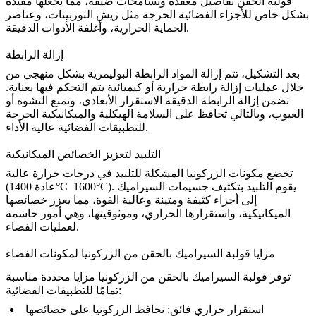
قولبة الحقن تفاصيل معقدة وتسامحات ضيقة، مما يجعلها مفيدة
بشكل خاص للأجزاء الفضائية الحرجة مثل ريش التوربينات، وعناصر
الحماية الحرارية، وأغلفة الأدوات الدقيقة.
إزالة الرابطة
بعد التشكيل، تتم إزالة المواد الرابطة البوليمرية بشكل منهجي من
خلال عمليات إزالة رابطة حرارية أو كيميائية يتم التحكم فيها بعناية.
تضمن إزالة الرابطة الدقيقة الاستقرار الأبعادي، وتمنع التشوه أو
العيوب، وبالتالي تحافظ على السلامة الهيكلية والميكانيكية الحرجة
للتطبيقات الفضائية عالية الأداء.
التلبيد لتعزيز الخصائص الميكانيكية
تخضع مكونات الزركونيا المشكلة
للتلبيد
في درجات حرارة عالية
(عادة 1400°C–1600°C). يقوم التلبيد بتكثيف جسيمات السيراميك
إلى أجزاء كثيفة ومتينة وعالية القوة، مما يعزز خصائصها
الميكانيكية، واستقرارها الحراري، وموثوقيتها، وهي أمور حاسمة
لعمليات الفضاء.
مزايا قولبة السيراميك بالحقن من الزركونيا لمكونات الفضاء
توفر قولبة السيراميك بالحقن من الزركونيا مزايا محددة مناسبة
تمامًا للتطبيقات الفضائية:
استقرار حراري فائق:
تحافظ الزركونيا على خصائصها