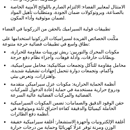
الامتثال لمعايير الفضاء:
الالتزام الصارم باللوائح الأمنية الخاصة
بالصناعة، وبروتوكولات ضمان الجودة، ومتطلبات تأهيل المواد
لضمان موثوقية وأداء المكون.
تطبيقات قولبة السيراميك بالحقن من الزركونيا في الفضاء
مكّنت الخصائص الفريدة لسيراميكات الزركونيا استخدامها على
نطاق واسع في تطبيقات فضائية حرجة متنوعة:
مكونات المحرك والتوربين:
ريش توربينات مقاومة للحرارة،
وبطانات حارقات، وأدلة فوهات، وأجزاء نظام دفع حرجة.
محامل مقاومة للتآكل وتجمعات ميكانيكية:
محامل سيراميكية،
وأكمام، وتجمعات دوارة تتحمل إجهادات تشغيلية شديدة،
واهتزازات، وتعرض بيئي.
أنظمة الحماية الحرارية:
مكونات عزل سيراميكي متقدمة
ودروع حرارية مستخدمة في حماية إعادة الدخول للمركبات
الفضائية والمركبات الفضائية عالية السرعة.
حقن الوقود الدقيق والصمامات:
تضمن المكونات السيراميكية
الخاملة كيميائيًا والدقيقة كفاءة احتراق ثابتة وموثوقية في
أنظمة دفع الطائرات.
أغلفة الإلكترونيات وأجهزة الاستشعار:
أغلفة سيراميكية خفيفة
الوزن ومرنة توفر عزلًا كهربائيًا وحماية من درجات حرارة