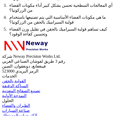
أي المعالجات السطحية تحسن بشكل كبير أداء مكونات الفضاء
من الزركونيا؟
ما هي مكونات الفضاء الأساسية التي يتم تصنيعها باستخدام
قولبة السيراميك بالحقن من الزركونيا؟
كيف تساهم قولبة السيراميك بالحقن في تقليل وزن الفضاء
وتحسين كفاءة الوقود؟
شركة Neway Precision Works Ltd.
رقم 3 طريق لفوشان الصناعي الغربي
فينغغانغ، دونغقوان، الصين
الرمز البريدي 523000
الخدمات
القولبة بالحقن
السباكة الدقيقة
تصنيع الصفائح المعدنية
النمذجة الأولية
الحلول
الطيران والفضاء
صناعة السيارات
إلكترونيات المستهلك