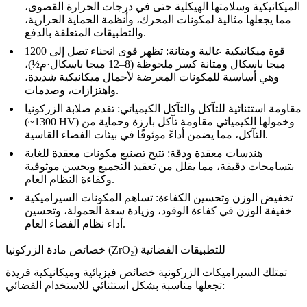
الميكانيكية وسلامتها الهيكلية حتى في درجات الحرارة القصوى،
مما يجعلها مثالية لمكونات المحرك، وأنظمة الحماية الحرارية،
والتطبيقات المتعلقة بالدفع.
قوة ميكانيكية عالية ومتانة:
تظهر قوى انحناء تصل إلى 1200
ميجا باسكال ومتانة كسر ملحوظة (8–12 ميجا باسكال·م½)،
وهي أساسية للمكونات المعرضة لأحمال ميكانيكية شديدة،
واهتزازات، وصدمات.
مقاومة استثنائية للتآكل والتآكل الكيميائي:
تقدم صلابة الزركونيا
(~1300 HV) وخمولها الكيميائي مقاومة تآكل بارزة وحماية من
التآكل، مما يضمن أداءً موثوقًا في بيئات الفضاء القاسية.
هندسات معقدة ودقة:
تتيح تصنيع مكونات معقدة للغاية
بتسامحات دقيقة، مما يقلل من تعقيد التجميع ويحسن موثوقية
وكفاءة النظام العام.
تخفيض الوزن وتحسين الكفاءة:
تساهم المكونات السيراميكية
خفيفة الوزن في كفاءة الوقود، وزيادة سعة الحمولة، وتحسين
أداء نظام الفضاء العام.
خصائص مادة الزركونيا (ZrO₂) للتطبيقات الفضائية
تمتلك السيراميكات الزركونية خصائص فيزيائية وميكانيكية فريدة
تجعلها مناسبة بشكل استثنائي للاستخدام الفضائي: