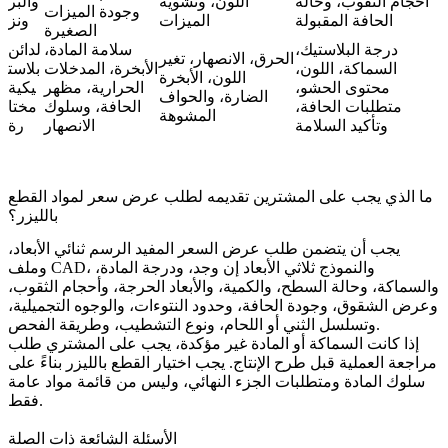
أحجام الثقوب، وحالة
اللون، وتشويه
والبر
وجودة الميزات
الحافة المقبولة
الميزات
ونز
الصغيرة
درجة البلاستيك،
سلامة المادة،
لدائن
الحرق، الانصهار، تغير
السماكة، اللون،
الأبخرة، المدخلات
بلاست
اللون، الأبخرة
محتوى الحشو،
الحرارية، مظهر
يكية
الضارة، والحواف
متطلبات الحافة،
الحافة، وسلوك
مختا
المشوهة
وتأكيد السلامة
الانصهار
رة
ما الذي يجب على المشترين تقديمه لطلب عرض سعر لمواد القطع
بالليزر؟
يجب أن يتضمن طلب عرض السعر المفيد الرسم ثنائي الأبعاد،
وملف CAD، والنموذج ثلاثي الأبعاد إن وجد، ودرجة المادة،
والسماكة، وحالة السطح، والكمية، والأبعاد الحرجة، وأحجام الثقوب،
وعرض الشقوق، وجودة الحافة، وحدود النتوءات، والوجوه التجميلية،
وتسلسل الثني أو اللحام، ونوع التشطيب، وطريقة الفحص.
إذا كانت السماكة أو المادة غير مؤكدة، يجب على المشتري طلب
مراجعة العملية قبل طرح الإنتاج. يجب اختيار القطع بالليزر بناءً على
سلوك المادة ومتطلبات الجزء النهائي، وليس من قائمة مواد عامة
فقط.
الأسئلة الشائعة ذات الصلة