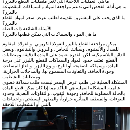
ما هي العمليات اللاحقة التي تغير متطلبات القطع بالليزر؟
ما هي أدلة الفحص التي تدعم مراجعة المواد والسماكات المقطوعة
بالليزر؟
ما الذي يجب على المشترين تقديمه لطلب عرض سعر لمواد القطع
بالليزر؟
الأسئلة الشائعة ذات الصلة
ما هي المواد والسماكات التي يمكن قطعها بالليزر؟
يمكن مراجعة
القطع بالليزر
للفولاذ الكربوني، والفولاذ المقاوم
للصدأ، والألمنيوم، وسبائك النحاس، والبرونز، والتيتانيوم، وبعض
اللدائن البلاستيكية، لكن القدرة تعتمد على المادة الدقيقة ومتطلبات
القطع. تعتمد حدود المواد والسماكات للقطع بالليزر على درجة
المادة، وسماكة الصفيحة أو اللوح، ونوع الليزر، والغاز المساعد،
وجودة الحافة، والتفاوتات المسموح بها، والمدخلات الحرارية،
ومتطلبات التشطيب.
المشكلة العملية في طلب عرض السعر ليست طلب سماكة قصوى
عالمية. المشكلة العملية هي التأكد مما إذا كان يمكن قطع المادة
بالحالة المطلوبة للحافة، وجودة الثقوب، والتفاوتات البعدية، وحدود
النتوءات، والمنطقة المتأثرة حرارياً، والمظهر السطحي، واحتياجات
الثني أو التشطيب اللاحقة.