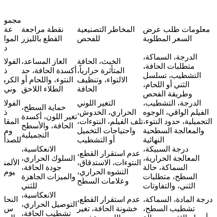
مجمو
معلومات طلب عرض
المخاطر التصنيعية
نقطة مراجعة
عة
السعر المطلوبة
للفحص
القطع بالليزر
الموا
د
الدرجة، السماكة،
الخبث، الحافة
الغاز المساعد،
الفولا
متطلبات الحافة،
المتأثرة حرارياً،
أكسدة الحافة، حد
ذ
التشطيب، تسلسل
الالتواء، وتنظيف
النتوء، واللحام أو
الكرب
الثني أو اللحام،
الحافة
الطلاء اللاحق
وني
وطريقة الفحص
الدرجة، التشطيب،
التغير اللوني
الفولا
حماية السطح،
الفيلم الواقي، الوجوه
الحراري، الخدوش،
ذ
تغير اللون، أكسدة
التجميلية، حدود النتوء،
تلف الفيلم، النتوءات،
المقا
الحافة، والأسطح
والمعالجة السطحية
واحتياجات التخميل
وم
التجميلية
النهائية
أو التشطيب
للصدأ
درجة السبيكة،
الانعكاسية،
عدم استقرار القطع،
المعالجة الحرارية،
السلوك الحراري،
النتوءات، الاستدقاق،
الألمن
السماكة، حالة
جودة الحافة،
التشوه الحراري،
يوم
السطح، متطلبات
والميزات الجاهزة
وعلامات السطح
الثني، والتفاوتات
للثني
الانعكاسية،
درجة المادة، السماكة،
عدم استقرار القطع،
النحا
التوصيل الحراري،
تشطيب السطح،
خشونة الحافة، تغير
س
تشطيب الحافة،