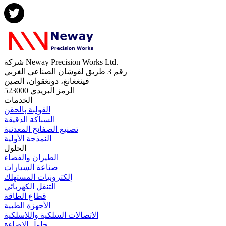
شركة Neway Precision Works Ltd.
رقم 3 طريق لفوشان الصناعي الغربي
فينغغانغ، دونغقوان، الصين
الرمز البريدي 523000
الخدمات
القولبة بالحقن
السباكة الدقيقة
تصنيع الصفائح المعدنية
النمذجة الأولية
الحلول
الطيران والفضاء
صناعة السيارات
إلكترونيات المستهلك
التنقل الكهربائي
قطاع الطاقة
الأجهزة الطبية
الاتصالات السلكية واللاسلكية
حلول الإضاءة