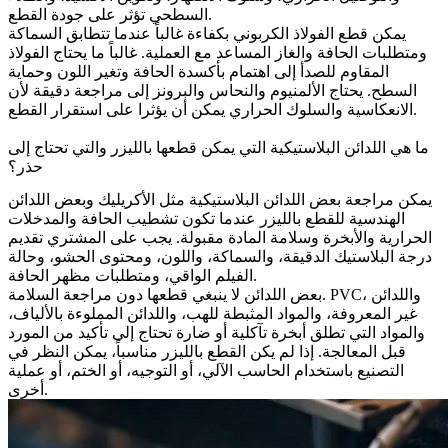
السطحي تؤثر على جودة القطع.
يمكن قطع الفولاذ الكربوني بكفاءة غالباً عندما تتطابق السماكة
ومتطلبات الحافة والغاز المساعد مع العملية. غالباً ما يحتاج الفولاذ
المقاوم للصدأ إلى اهتمام بأكسدة الحافة وتغير اللون وحماية
السطح. يحتاج الألمنيوم والنحاس والبرونز إلى مراجعة دقيقة لأن
الانعكاسية والسلوك الحراري يمكن أن يؤثرا على استقرار القطع.
ما هي اللدائن البلاستيكية التي يمكن قطعها بالليزر والتي تحتاج إلى
حذر؟
يمكن مراجعة بعض اللدائن البلاستيكية مثل الأكريليك وبعض اللدائن
الهندسية للقطع بالليزر عندما تكون تشطيب الحافة والمدخلات
الحرارية والأبخرة وسلامة المادة مقبولة. يجب على المشتري تقديم
درجة البلاستيك الدقيقة، والسماكة، واللون، ومحتوى الحشو، وحالة
الفيلم الواقي، ومتطلبات مظهر الحافة.
بعض اللدائن لا ينبغي قطعها دون مراجعة السلامة. PVC، واللدائن
غير المعروفة، والمواد المثبطة للهب، واللدائن المملوءة بالألياف،
والمواد التي تطلق أبخرة تآكلية أو ضارة تحتاج إلى تأكيد من المورد
قبل المعالجة. إذا لم يكن القطع بالليزر مناسباً، يمكن النظر في
التصنيع باستخدام الحاسب الآلي، أو التوجيه، أو الختم، أو عملية
أخرى.