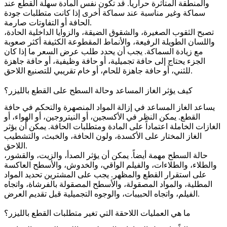
والمنطقة المتأثرة حرارياً. قد تكون نفس المادة سهلة القطع عند
سماكة وغير مناسبة عند سماكة أخرى إذا كانت متطلبات جودة
الحافة أو التفاوتات صارمة.
تصبح الثقوب الصغيرة، والشقوق الضيقة، والزوايا الداخلية الحادة،
واللسان الطويلة الرفيعة، والأنماط المقطوعة الكثيفة أكثر صعوبة
مع زيادة السماكة. يجب أن يحدد طلب عرض السعر ما إذا كان
الجزء يحتاج إلى حافة تجميلية، أو حافة وظيفية، أو حافة جاهزة
للثني، أو حافة جاهزة للحام، أو خام تقريبي للتصنيع اللاحق.
كيف يؤثر الغاز المساعد وحالة السطح على القطع بالليزر؟
يساعد الغاز المساعد في إزالة المواد المنصهرة والتحكم في حافة
القطع. يمكن النظر في الأكسجين، أو النيتروجين، أو الهواء، أو
الغازات الخاملة اعتماداً على المادة ومتطلبات الحافة. يمكن أن يؤثر
الغاز المختار على الأكسدة، ولون الحافة، والخبث، والتشطيب
اللاحق.
حالة السطح مهمة أيضاً. يمكن أن يؤثر الصدأ، والزيت، والقشور،
والطلاء، والطلاءات، والفيلم الواقي، والخدوش، والأسطح العاكسة
على استقرار القطع والمظهر. يجب على المشترين تحديد المواد
المطلية، والمواد المصقولة، والأسطح المصقولة بالفرشاة، واتجاه
الفيلم، واتجاه الحبيبات، والوجوه التجميلية قبل تقديم العرض.
ما هي العمليات اللاحقة التي تغير متطلبات القطع بالليزر؟