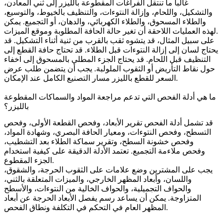
غالباً ما تنتقل الفراغات المقطوعة بالليزر إلى
ثني المعادن
،
والتشكيل، واللحام، وإزالة النتوءات، والتنظيف بالخيوط، والتوسيع،
والطلاء المسحوق، والطلاء الكهربائي، والدهان، أو التجميع. يمكن
لهذه العمليات اللاحقة أن تغير حالة الحافة المطلوبة وموقع الميزات.
على سبيل المثال، قد يتشوه ثقب بالقرب من ثنية أثناء التشكيل. قد
يحتاج لسان إلى إزالة النتوءات قبل الطلاء. قد تحتاج حافة القطع إلى
التنظيف قبل اللحام. قد يحتاج الجزء المطلي بالمسحوق إلى اخفاء
حول نقاط التأريض أو الثقوب الملولبة. يجب أن يتضمن طلب عرض
السعر للقطع بالليزر مسار التصنيع الكامل عند الإمكان.
ما هي أدلة الفحص التي تدعم مراجعة المواد والسماكات المقطوعة
بالليزر؟
قد تشمل أدلة الفحص تقرير الأبعاد، وفحص القطعة الأولى، وفحص
التسطح، وفحص النتوءات، ومعيار الحافة البصري، وشهادة المواد،
وفحص خشونة السطح، وتقرير سماكة الطلاء بعد التشطيب،
وفحص ملاءمة التجميع. تعتمد الأدلة الدقيقة على كيفية استخدام
الجزء المقطوع.
يجب على المشترين وضع علامات على الثقوب الحرجة، والشقوق،
واللسان، وأبعاد المظهر الخارجي، والميزات المتعلقة بالثني،
والحواف التجميلية، والحواف الخالية من النتوءات، والأسطح
المتزاوجة. يمكن أن يساعد رسم يفصل الأبعاد الحرجة عن أبعاد
المظهر العام في التحكم في التكلفة ونطاق الفحص.