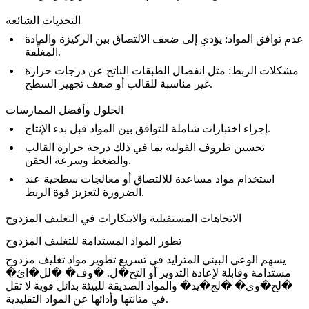
التحديات الشائعة
عدم توافق المواد:
يؤدي إلى ضعف الالتصاق بين الركيزة والمادة
المغلِّفة.
مشكلات الربط:
مثل انفصال الطبقات الناتج عن درجات حرارة
غير مناسبة للقالب أو ضعف تجهيز السطح.
الحلول وأفضل الممارسات
إجراء اختبارات شاملة للتوافق بين المواد قبل بدء الإنتاج.
تحسين ظروف القولبة بما في ذلك درجة حرارة القالب
والضغط وسرعة الحقن.
استخدام مواد مساعدة للالتصاق أو معالجات سطحية عند
الضرورة لتعزيز قوة الربط.
الاتجاهات المستقبلية والابتكارات في التغليف المزدوج
تطور المواد المستدامة للتغليف المزدوج
يسهم الوعي البيئي المتزايد في تسريع تطوير مواد تغليف مزدوج
مستدامة وقابلة لإعادة التدوير أو التح�ل. �وف� �لل�ائ�
�لح�وي� �لج�يد� والمواد الصديقة للبيئة بدائل قوية لا تقل
في متانتها وأدائها عن المواد التقليدية.