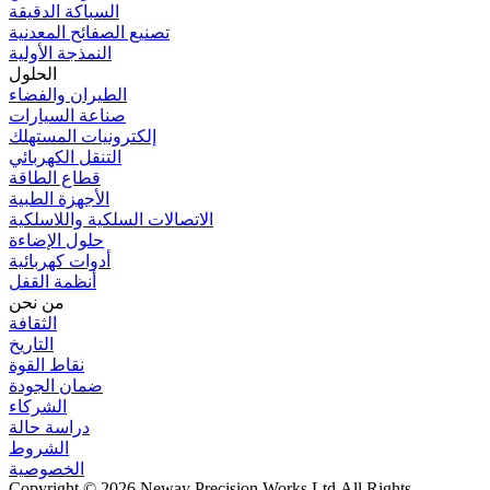
السباكة الدقيقة
تصنيع الصفائح المعدنية
النمذجة الأولية
الحلول
الطيران والفضاء
صناعة السيارات
إلكترونيات المستهلك
التنقل الكهربائي
قطاع الطاقة
الأجهزة الطبية
الاتصالات السلكية واللاسلكية
حلول الإضاءة
أدوات كهربائية
أنظمة القفل
من نحن
الثقافة
التاريخ
نقاط القوة
ضمان الجودة
الشركاء
دراسة حالة
الشروط
الخصوصية
Copyright © 2026 Neway Precision Works Ltd.
All Rights