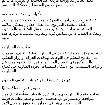
أفضل للتأثيرات، وراحة مريحة عند الاستخدام اليومي، ما يدعم
حماية المنتجات من السقوط والاحتكاك المستمر.
الأدوات والمعدات الصناعية
تستفيد العديد من أدوات القدرة والمعدات المحمولة من مقابض
مغلَّفة بالتغليف المزدوج، مما يقلل الاهتزاز ويحسّن سلامة
المستخدم وراحته. وتستفيد معدات مثل المثاقب، والمناشير،
ومفكات الصدمات من مقابض قوية ومقاومة للصدمات توفرها هذه
التقنية.
تطبيقات السيارات
تستخدم مكوّنات داخلية عديدة في السيارات تقنية التغليف المزدوج،
مثل مفاتيح التحكم في اللوحات، وناقلات الحركة، وأزرار التحكم.
تسهم مواد مثل TPE والسيليكون في تحسين المتانة والمظهر
والراحة الملمسية، مع الامتثال لمتطلبات الجودة الصارمة في قطاع
السيارات.
عوامل رئيسية لنجاح عمليات التغليف المزدوج
تصميم يضمن التصاقًا مثاليًا
يتطلب تحقيق التصاق قوي بين الركيزة والمواد المغلِّفة اختيار مواد
متوافقة، وتصميم
قوالب هندسية دقيقة
، وضبط معلمات قولبة
الحقن. يساهم هذا في ضمان أداء موثوق وطويل الأمد.