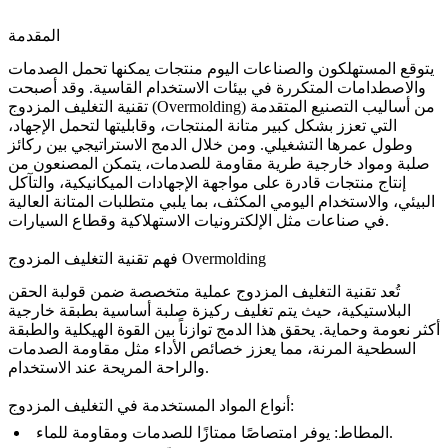
المقدمة
يتوقع المستهلكون والصناعات اليوم منتجات يمكنها تحمل الصدمات
والاصطدامات المتكررة في بيئات الاستخدام القاسية. وقد أصبحت
من أساليب التصنيع المتقدمة
التغليف المزدوج (Overmolding)
تقنية
التي تعزز بشكل كبير متانة المنتجات، وقابليتها لتحمل الإجهاد،
وطول عمرها التشغيلي. ومن خلال الدمج الاستراتيجي بين ركائز
صلبة ومواد خارجية طرية مقاومة للصدمات، يتمكن المصنعون من
إنتاج منتجات قادرة على مواجهة الإجهادات الميكانيكية، والتآكل
البيئي، والاستخدام اليومي المكثف، بما يلبي متطلبات المتانة العالية
وقطاع السيارات.
في صناعات مثل
الإلكترونيات الاستهلاكية
فهم تقنية التغليف المزدوج Overmolding
تُعد تقنية التغليف المزدوج عملية متخصصة ضمن
قولبة الحقن
البلاستيكية
، حيث يتم تغليف ركيزة صلبة أساسية بطبقة خارجية
أكثر نعومة وحماية. يحقق هذا الدمج توازناً بين القوة الهيكلية والطبقة
السطحية المرنة، مما يعزز خصائص الأداء مثل مقاومة الصدمات
والراحة المريحة عند الاستخدام.
أنواع المواد المستخدمة في التغليف المزدوج:
يوفر امتصاصًا ممتازًا للصدمات ومقاومة للماء.
المطاط: