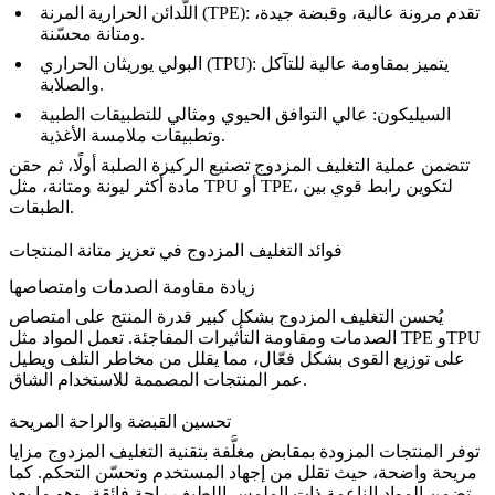
تقدم مرونة عالية، وقبضة جيدة،
اللّدائن الحرارية المرنة (TPE):
ومتانة محسّنة.
يتميز بمقاومة عالية للتآكل
البولي يوريثان الحراري (TPU):
والصلابة.
السيليكون:
عالي التوافق الحيوي ومثالي للتطبيقات الطبية
وتطبيقات ملامسة الأغذية.
تتضمن عملية التغليف المزدوج تصنيع الركيزة الصلبة أولًا، ثم حقن
أو TPE، لتكوين رابط قوي بين
TPU
مادة أكثر ليونة ومتانة، مثل
الطبقات.
فوائد التغليف المزدوج في تعزيز متانة المنتجات
زيادة مقاومة الصدمات وامتصاصها
يُحسن التغليف المزدوج بشكل كبير قدرة المنتج على امتصاص
TPE وTPU
الصدمات ومقاومة التأثيرات المفاجئة. تعمل المواد مثل
على توزيع القوى بشكل فعّال، مما يقلل من مخاطر التلف ويطيل
عمر المنتجات المصممة للاستخدام الشاق.
تحسين القبضة والراحة المريحة
توفر المنتجات المزودة بمقابض مغلَّفة بتقنية التغليف المزدوج مزايا
مريحة واضحة، حيث تقلل من إجهاد المستخدم وتحسّن التحكم. كما
تضمن المواد الناعمة ذات الملمس اللطيف راحة فائقة، وهو ما يعد