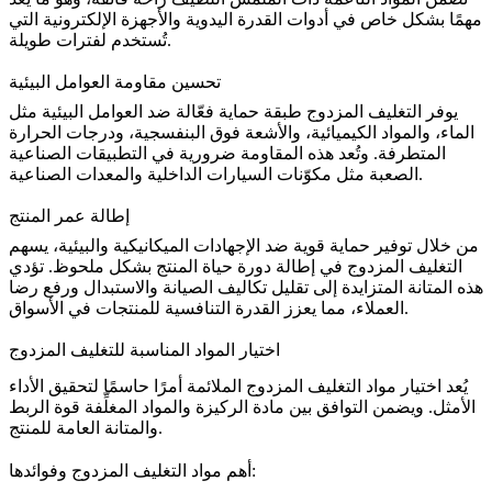
مهمًا بشكل خاص في
أدوات القدرة اليدوية
والأجهزة الإلكترونية التي
تُستخدم لفترات طويلة.
تحسين مقاومة العوامل البيئية
يوفر التغليف المزدوج طبقة حماية فعّالة ضد العوامل البيئية مثل
الماء، والمواد الكيميائية، والأشعة فوق البنفسجية، ودرجات الحرارة
المتطرفة. وتُعد هذه المقاومة ضرورية في التطبيقات الصناعية
.
الصعبة مثل مكوّنات السيارات الداخلية و
المعدات الصناعية
إطالة عمر المنتج
من خلال توفير حماية قوية ضد الإجهادات الميكانيكية والبيئية، يسهم
التغليف المزدوج في إطالة دورة حياة المنتج بشكل ملحوظ. تؤدي
هذه المتانة المتزايدة إلى تقليل تكاليف الصيانة والاستبدال ورفع رضا
العملاء، مما يعزز القدرة التنافسية للمنتجات في الأسواق.
اختيار المواد المناسبة للتغليف المزدوج
يُعد اختيار مواد التغليف المزدوج الملائمة أمرًا حاسمًا لتحقيق الأداء
الأمثل. ويضمن التوافق بين مادة الركيزة والمواد المغلِّفة قوة الربط
والمتانة العامة للمنتج.
أهم مواد التغليف المزدوج وفوائدها: