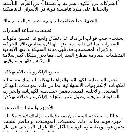
الشركات من التكيف بسرعة، والاستفادة من الفرص الناشئة،
والحفاظ على ميزة تنافسية قوية في الأسواق الديناميكية.
التطبيقات الصناعية الرئيسية لصب قوالب الزاماك
تطبيقات صناعة السيارات
يستخدم صب قوالب الزاماك على نطاق واسع في تصنيع مكونات
السيارات، بما في ذلك المقابض، الهياكل، مقابض ناقل الحركة،
والأجزاء المصممة بدقة. تلبي متانة السبيكة ودقتها الأبعادية
المتطلبات الصارمة لقطاع السيارات، مما يعزز بشكل كبير سلامة
المركبة وأدائها وموثوقيتها.
تصنيع الإلكترونيات الاستهلاكية
تجعل الموصلية الكهربائية والنزاهة الهيكلية للزاماك منه مثاليًا
لمكونات الإلكترونيات الاستهلاكية، بما في ذلك الموصلات، الهياكل
المعقدة، والأغلفة المتينة. تضمن خصائصه الكهربائية والحرارية
.
المتفوقة موثوقية وطول عمر
منتجات الإلكترونيات الاستهلاكية
الأجهزة والمثبتات الصناعية
غالبًا ما يستخدم المصنعون صب قوالب الزاماك لإنتاج مكونات
أجهزة قوية، بما في ذلك المفصلات، الموصلات، وعناصر التثبيت.
تضمن قوته ومتانته ومقاومته للتآكل أداءً طويل الأمد حتى في ظل