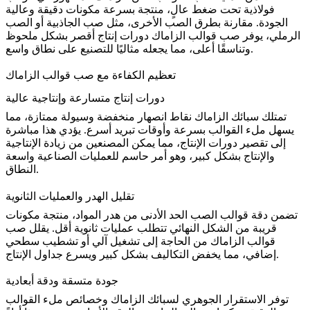
فولاذية تحت ضغط عالٍ، منتجة بسرعة مكونات دقيقة وعالية
الجودة. مقارنة بطرق الصب الأخرى، مثل
صب الجاذبية
أو الصب
الرملي، يوفر صب قوالب الزاماك دورات إنتاج أقصر بشكل ملحوظ
وتناسقًا أعلى، مما يجعله مثاليًا للتصنيع على نطاق واسع.
تعظيم الكفاءة مع صب قوالب الزاماك
دورات إنتاج متسارعة وإنتاجية عالية
تمتلك سبائك الزاماك نقاط انصهار منخفضة وسيولة ممتازة، مما
يسهل ملء القوالب بسرعة وأوقات تبريد أسرع. يؤدي هذا مباشرة
إلى تقصير دورات الإنتاج، مما يمكن المصنعين من
زيادة الإنتاجية
والإنتاج بشكل كبير
، وهو أمر حاسم للعمليات الصناعية واسعة
النطاق.
تقليل الهدر والعمليات الثانوية
تضمن دقة قوالب الصب الحد الأدنى من هدر المواد، منتجة مكونات
قريبة من الشكل النهائي تتطلب عمليات ثانوية أقل. يقلل صب
قوالب الزاماك من الحاجة إلى
تشغيل آلي أو تشطيب سطحي
، مما يخفض التكاليف بشكل كبير ويسرع جداول الإنتاج.
إضافي
جودة متسقة ودقة أبعادية
توفر الاستقرار الجوهري لسبائك الزاماك وخصائص ملء القوالب