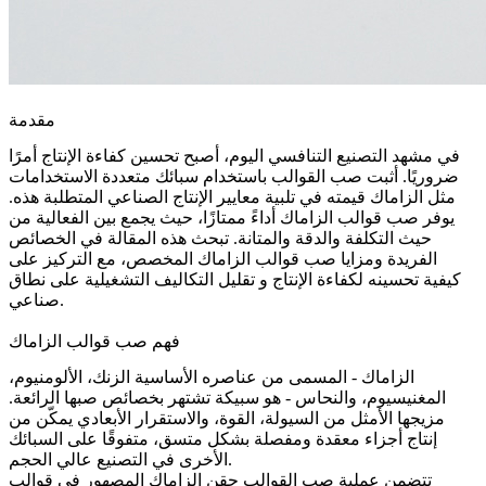
مقدمة
في مشهد التصنيع التنافسي اليوم، أصبح تحسين كفاءة الإنتاج أمرًا
ضروريًا. أثبت صب القوالب باستخدام سبائك متعددة الاستخدامات
مثل
الزاماك
قيمته في تلبية معايير الإنتاج الصناعي المتطلبة هذه.
يوفر صب قوالب الزاماك أداءً ممتازًا، حيث يجمع بين الفعالية من
حيث التكلفة والدقة والمتانة. تبحث هذه المقالة في الخصائص
الفريدة ومزايا صب قوالب الزاماك المخصص، مع التركيز على
كيفية تحسينه لكفاءة الإنتاج و
تقليل التكاليف التشغيلية
على نطاق
صناعي.
فهم صب قوالب الزاماك
الزاماك - المسمى من عناصره الأساسية الزنك، الألومنيوم،
المغنيسيوم، والنحاس - هو سبيكة تشتهر بخصائص صبها الرائعة.
مزيجها الأمثل من السيولة، القوة، والاستقرار الأبعادي يمكّن من
إنتاج أجزاء معقدة ومفصلة بشكل متسق، متفوقًا على السبائك
الأخرى في التصنيع عالي الحجم.
تتضمن عملية صب القوالب حقن الزاماك المصهور في قوالب