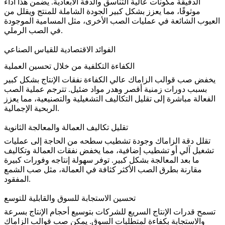
الدقيقة مكونات عالية التناسق والدقة الأبعادية. يضمن هذا أداءً
موثوقًا، مما يعزز بشكل كبير الجودة الشاملة للمنتج ويقلل من
العيوب الشائعة في عمليات الصب الأخرى، مثل المسامية الموجودة
.
في
الصب الرملي
الفوائد الاقتصادية للقياس الصناعي
الكفاءة التكلفية من خلال تحسين العملية
يخفض صب قوالب الزاماك عالي الكفاءة نفقات الإنتاج بشكل كبير
بسبب دورات زمنية أقصر وهدر مواد ضئيل. تترجم عملية الصب
الفعالة مباشرة إلى تقليل التكاليف التشغيلية والتصنيعية، مما يعزز
الربحية الإجمالية.
تقليل تكاليف العمالة والمعالجة الثانوية
تقلل دقة الزاماك وجودة تشطيب سطحه من الحاجة إلى عمليات
تشغيل آلي أو تشطيب إضافية، مما يخفض نفقات العمالة وتكاليف
ما بعد المعالجة بشكل كبير. توفر سهولة إنتاجه وفورات كبيرة
مقارنة بطرق الصب الأكثر كثافة في العمالة، مثل
صب الشمع
.
المفقود
تحسين الاستجابة للسوق والقابلية للتوسع
تسمح قدرات الإنتاج السريع للشركات بتوسيع أحجام الإنتاج بسرعة
والاستجابة بكفاءة لمتطلبات السوق. يمكن صب قوالب الزاماك