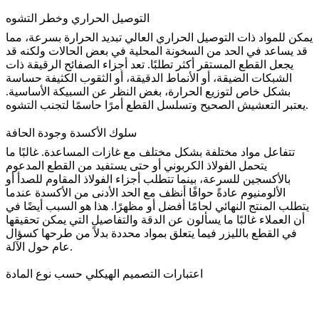
التوصيل الحراري وخطر التشوه
يمكن للمواد ذات التوصيل الحراري العالي تبديد الحرارة بسرعة، مما
قد يساعد في الحد من السخونة المحلية في بعض الحالات ولكنه قد
يجعل القطع المستقر أكثر تطلبًا. تعد أجزاء الصفائح الرقيقة ذات
الشبكات الضيقة، أو الأنماط الدقيقة، أو الثقوب الكثيفة حساسة
بشكل خاص لتوزيع الحرارة، بغض النظر عن السبيكة الأساسية.
يعتبر التعشيش الصحيح وتسلسل القطع أمرًا حاسمًا لتجنب التشوه.
سلوك الأكسدة وجودة الحافة
تتفاعل مواد مختلفة بشكل مختلف مع غازات المساعدة. غالبًا ما
يتحمل الفولاذ الكربوني أو حتى يستفيد من القطع المدعوم
بالأكسجين للسرعة، بينما تتطلب أجزاء الفولاذ المقاوم للصدأ أو
الألومنيوم عادةً حوافًا أنظف مع الحد الأدنى من الأكسدة عندما
يتطلب المنتج النهائي لحامًا أفضل أو مظهرًا. هذا هو السبب أيضًا في
أن العملاء غالبًا ما يسألون عن
الدقة والتفاصيل التي يمكن تحقيقها
في القطع بالليزر
فيما يتعلق بمواد محددة بدلاً من طرحها كسؤال
عام حول الآلة.
اعتبارات التصميم الهيكلي حسب نوع المادة