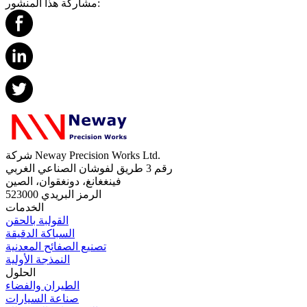
مشاركة هذا المنشور:
شركة Neway Precision Works Ltd.
رقم 3 طريق لفوشان الصناعي الغربي
فينغغانغ، دونغقوان، الصين
الرمز البريدي 523000
الخدمات
القولبة بالحقن
السباكة الدقيقة
تصنيع الصفائح المعدنية
النمذجة الأولية
الحلول
الطيران والفضاء
صناعة السيارات