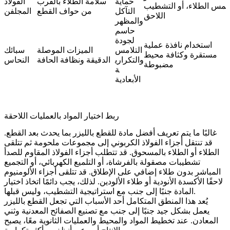
حماية
سلامة الطلاء بالقرب
الفولاذ
لمس الطلاء، أو التشطيب
التآكل
من حواف القطع
المجلفن
اللاحق
والمظهر
حاسم
لجودة
استخدام نافذة عملية
التلامس
الميزات الموصلة
سبائك
مستقرة وكثافة محيط
والتكراري
الدقيقة ونظافة الحافة
النحاس
مضبوطة
ة
الأبعادية
ربط اختيار المواد بالعمليات اللاحقة
غالبًا ما يتم تعريف أفضل مادة للقطع بالليزر بما يحدث بعد القطع.
قد تنتقل أجزاء الفولاذ الكربوني إلى مجموعات ملحومة ثم تتلقى
الطلاء
أو
الطلاء بالمسحوق
. قد تتطلب أجزاء الفولاذ المقاوم للصدأ
تشطيبات مصقولة بالفرشاة
، أو
التلميع الكهربائي
، أو التجميع
المباشر بدون طلاء إضافي على الإطلاق. قد تتلقى أجزاء الألومنيوم
لاحقًا
الأكسدة الأنودية
أو
طلاء الألودين
. لذلك، يجب دائمًا اتخاذ اختيار
المادة جنبًا إلى جنب مع استراتيجية التشطيب، وليس قبلها.
يُعد هذا المنطق المتكامل أحد الأسباب التي تجعل القطع بالليزر
يعمل بشكل جيد جنبًا إلى جنب مع
تصنيع الصفائح المعدنية
و
ثني
المعادن
. عند تخطيط المواد والمحيط والعمليات الثانوية معًا، يصبح