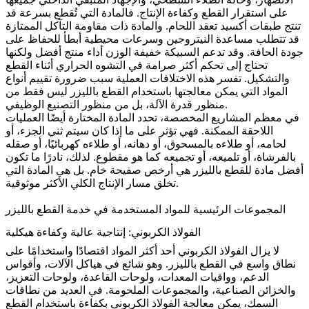
على استقرار القطع وكفاءة الإنتاج. فالمادة التي تُقطع بسرعة قد
تنتج طبقات أكسيد تعقد اللحام. والمادة ذات مقاومة التآكل الممتازة
قد تتطلب مساعدة النيتروجين وسرعات محيطية أبطأ للحفاظ على
جودة الحافة. وقد تدعم السبيكة خفيفة الوزن أداء منتج أفضل ولكنها
تحتاج إلى تحكم أكثر صرامة في التشوه الحراري أثناء القطع
والتشكيل. تفسر هذه الاختلافات العملية سبب ضرورة تقييم
أنواع
المواد التي يمكن معالجتها باستخدام القطع بالليزر
ليس فقط من
منظور قدرة الآلة، بل من منظور التصنيع الوظيفي.
في معظم المشاريع المخصصة، تحدد المادة المختارة أيضًا العمليات
اللاحقة الممكنة. فهي تؤثر على ما إذا كان سيتم ثني الجزء، أو
لحامه، أو طلاءه بالمسحوق، أو دهانه، أو طلاءه كهربائيًا، أو صقله
بالفرشاة، أو تلميعه، أو تجميعه كما هو مقطوع. لذلك، نادرًا ما تكون
أفضل مادة للقطع بالليزر هي أرخص صفيحة خام. بل هي المادة التي
تخلق مسار الإنتاج الكلي الأكثر موثوقية.
المجموعات الرئيسية للمواد المستخدمة في خدمة القطع بالليزر
الفولاذ الكربوني: إنتاجية عالية وكفاءة هيكلية
لا يزال الفولاذ الكربوني أحد أكثر المواد اقتصادًا واستخدامًا على
نطاق واسع في القطع بالليزر. وهو شائع في هياكل الآلات، وأقواس
الدعم، وواقيات المعدات، ولوحات القاعدة، ولوحات التعزيز،
والخزائن الصناعية، والمجموعات الملحومة. في العديد من نطاقات
السمك، يمكن معالجة الفولاذ الكربوني بكفاءة باستخدام القطع