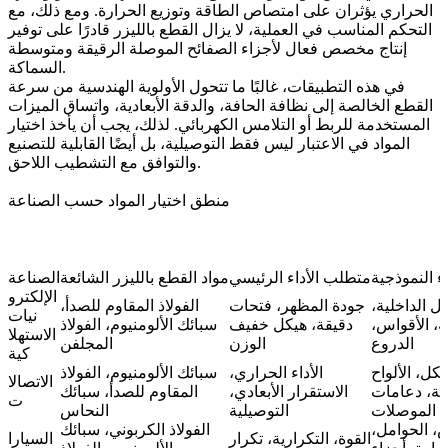
الحراري يؤثران على امتصاص الطاقة وتوزيع الحرارة. ومع ذلك، مع
التحكم المناسب في العملية، لا يزال القطع بالليزر قادرًا على توفير
إنتاج مخصص فعال لأجزاء الصفائح الموصلة الرقيقة ومتوسطة
السماكة.
في هذه التطبيقات، غالبًا ما تتحول الأولوية الهندسية من سرعة
القطع الخالصة إلى نظافة الحافة، والدقة الأبعادية، واتساق الميزات
المستخدمة للربط أو التلامس الكهربائي. لذلك، يجب أن يأخذ اختيار
المواد في الاعتبار ليس فقط التوصيلية، بل أيضًا القابلية للتصنيع
والتوافق مع التشطيب اللاحق.
منطق اختيار المواد حسب الصناعة
اء النموذجية
متطلب الأداء الرئيسي
مواد القطع بالليزر الشائعة
الصناعة
الإلكترو
كل الداخلية،
جودة المظهر، فتحات
الفولاذ المقاوم للصدأ،
نيات
ة، الأقواس،
دقيقة، هيكل خفيف
سبائك الألومنيوم، الفولاذ
الاستهلا
الدروع
الوزن
المجلفن
كية
يكل، الألواح
الأداء الحراري،
سبائك الألومنيوم، الفولاذ
الاتصالا
ية، دعامات
الاستقرار الأبعادي،
المقاوم للصدأ، سبائك
ت
الموصلات
التوصيلية
النحاس
س، الحوامل،
الفولاذ الكربوني، سبائك
القوة، التكرارية، تكرار
السيارا