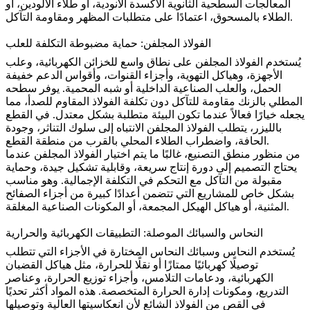
المعالجات السطحية الثانوية
الأكسدة الأنودية
، أو
طلاء الألودين
، أو
، اعتمادًا على متطلبات المظهر ومقاومة التآكل.
الطلاء بالمسحوق
الفولاذ المجلفن: حماية مضبوطة التكلفة للعلب
يُستخدم الفولاذ المجلفن على نطاق واسع للخزائن الكهربائية، وعلب
الأجهزة، وهياكل التهوية، وأجزاء القنوات، وأقواس الدعم خفيفة
الحمل، والعلب الصناعية الداخلية أو شبه المحمية. يوفر سطحه
المطلي بالزنك مقاومة للتآكل دون تكلفة الفولاذ المقاوم للصدأ، مما
يجعله خيارًا فعالاً عندما تكون البيئة متطلبة بشكل معتدل. في القطع
بالليزر، يتطلب الفولاذ المجلفن الانتباه إلى سلوك التناثر، وجودة
الحافة، واضطراب الطلاء المحلي بالقرب من منطقة القطع.
من منظور منطق التصنيع، غالبًا ما يتم اختيار الفولاذ المجلفن عندما
يحتاج التصميم إلى دورة إنتاج سريعة، وقابلية تشكيل جيدة، وحماية
مقبولة من التآكل مع التحكم في التكلفة الإجمالية. وهو مناسب
بشكل خاص للمشاريع التي تتضمن أعدادًا كبيرة من أجزاء الصفائح
المثنية، أو هياكل الهيكل المجمعة، أو المكونات الصناعية المغلقة.
النحاس والسبائك الموصلة: التطبيقات الكهربائية والحرارية
يُستخدم النحاس وسبائك النحاس المختارة في الأجزاء التي تتطلب
توصيلًا كهربائيًا ممتازًا أو نقلًا للحرارة، مثل هياكل القضبان
الكهربائية، ودعامات التلامس، وأجزاء توزيع الحرارة، وعناصر
التدريع، ومكونات إدارة الحرارة المتخصصة. هذه المواد أكثر تحديًا
في القص من الفولاذ الشائع لأن انعكاسيتها العالية وتوصيلها