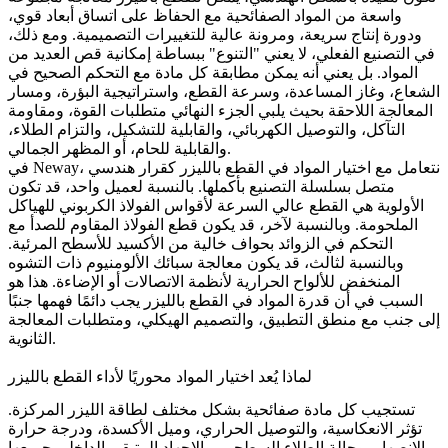
واسعة من المواد الصفائحية مع الحفاظ على اتساق أبعاد قوي،
ودورة إنتاج سريعة، ومرونة عالية للتغييرات التصميمية. ومع ذلك،
في التصنيع الفعلي، لا يعني "التنوع" ببساطة إمكانية قص العديد من
المواد. بل يعني أنه يمكن مطابقة كل مادة مع التحكم الصحيح في
الشعاع، وغاز المساعدة، وسرعة القطع، واستراتيجية البؤرة، ومسار
المعالجة اللاحقة بحيث يلبي الجزء النهائي متطلبات القوة، ومقاومة
التآكل، والتوصيل الكهربائي، والقابلية للتشكيل، والتزام الطلاء،
والقابلية للحام، أو المظهر الجمالي.
في Neway، نتعامل مع اختيار المواد في القطع بالليزر كقرار هندسي
متصل بسلسلة التصنيع بأكملها. بالنسبة لعميل واحد، قد تكون
الأولوية هي القطع عالي السرعة لأقواس الفولاذ الكربوني للهياكل
الملحومة. وبالنسبة لآخر، قد يكون قطع الفولاذ المقاوم للصدأ مع
التحكم في الزوائد بحواف خالية من الأكسيد للأسطح المرئية.
وبالنسبة لثالث، قد يكون معالجة سبائك الألومنيوم ذات التشوه
المنخفض للألواح الحرارية لأنظمة الاتصالات أو الإضاءة. هذا هو
السبب في أن قدرة المواد في القطع بالليزر يجب دائمًا فهمها جنبًا
إلى جنب مع منطق التطبيق، والتصميم الهيكلي، ومتطلبات المعالجة
الثانوية.
لماذا يُعد اختيار المواد محوريًا لأداء القطع بالليزر
تستجيب كل مادة صفائحية بشكل مختلف لطاقة الليزر المركزة.
تؤثر الانعكاسية، والتوصيل الحراري، وميل الأكسدة، ودرجة حرارة
الانصهار، وحالة الطلاء السطحي، والإجهاد المتبقي الداخلي جميعها