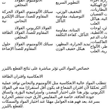
رارة، أجزاء
الألومنيوم، الفولاذ
التطوير السريع
ت
ئح الهيكلية
المجلفن
البطاريات،
التخفيف الوزني،
سبائك الألومنيوم، الفولاذ
الحركة
ت القضبان
التوصيلية، مقاومة
المقاوم للصدأ، سبائك
الإلكترو
بائية، هياكل
التآكل
النحاس
نية
العلب
ائن، لوحات
الفولاذ الكربوني، الفولاذ
المتانة، مقاومة
يت، الأغطية،
المقاوم للصدأ، الفولاذ
الطاقة
التآكل، كفاءة التكلفة
عات الدعم
المجلفن
العاكسات،
تبديد الحرارة، المظهر،
سبائك الألومنيوم، الفولاذ
حلول
أطر، الألواح
هيكل خفيف الوزن
المقاوم للصدأ
الإضاءة
ارية، العلب
خصائص المواد التي تؤثر مباشرة على نتائج القطع بالليزر
الانعكاسية واقتران الطاقة
تتطلب المواد عالية الانعكاسية مثل الألومنيوم والنحاس نوافذ عملية
أكثر تحكمًا لأن اقتران الشعاع قد يكون أقل استقرارًا منه في الفولاذ
الكربوني. يؤثر هذا على اختيار المصدر، واستراتيجية البؤرة، واتساق
جودة الحافة، خاصة في المقاييس الأرق حيث تنتشر الحرارة
بسرعة. يعد فهم هذه العوامل مهمًا عند اختيار
المواد والسمكات
.
للقطع بالليزر