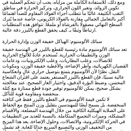
ومع ذلك، للاستفادة الكاملة من مزاياه، يجب أن تتحكم العملية في
تكوين الزوائد، وتغير اللون الحراري، وتركيز الحرارة في مناطق
الثقب الكثيفة. غالبًا ما تتطلب أجزاء الفولاذ المقاوم للصدأ اهتمامًا
أكبر بالتعامل الجمالي مقارنة بالفولاذ الكربوني، خاصة عندما يُترك
السطح النهائي مصقولًا بالفرشاة أو ملمعًا. تتوافق هذه المتطلبات
.
ارتباطًا وثيقًا بـ
كيف يحقق القطع بالليزر دقة عالية
سبائك الألومنيوم: الهياكل خفيفة الوزن وإدارة الحرارة
تعد سبائك الألومنيوم مادة رئيسية للقطع بالليزر في الهندسة خفيفة
الوزن والتطبيقات الحرارية. تُستخدم عادةً للألواح الحرارية
للاتصالات، وعلب البطاريات، وعلب الإلكترونيات، ودعامات
القضبان الكهربائية، وأطر الإضاءة، والأغطية خفيفة الوزن، ومكونات
النقل. نظرًا لأن الألومنيوم يتمتع بتوصيل حراري عالٍ وانعكاسية
عالية نسبيًا، فإن القطع بالليزر المستقر يعتمد على اقتران الشعاع
المحسن، وضبط البؤرة الدقيق، واختيار الغاز الصحيح. عند معالجته
بشكل صحيح، يمكن للألومنيوم توفير جودة قطع ممتازة مع كتلة
منخفضة ومقاومة قوية للتآكل.
لا تكمن قيمة الألومنيوم في القطع بالليزر فقط في كثافته
المنخفضة. بل يسمح أيضًا للمهندسين بتقليل وزن المنتج مع الحفاظ
على الصلابة الهيكلية الكافية من خلال الهندسة المضلعة، والأقسام
المشكلة، وميزات التجميع المتكاملة. بالنسبة للعديد من التطبيقات
في
الحركة الإلكترونية
، و
الاتصالات
، و
حلول الإضاءة
، يعد هذا المزيج
من التخفيف الوزني والتصنيع السريع جذابًا للغاية. قد تشمل