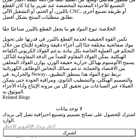
التصنيع للأجزاء المعدنية المخصصة
عند تقرير ما إذا كان القطع
بالليزر، أو الختم، أو التشغيل الآلي CNC، أو طريقة تصنيع أخرى
تطابق متطلبات المنتج بشكل أفضل.
الخلاصة: تنوع المواد هو ما يجعل القطع بالليزر صناعيًا حقًا
تكمن القوة الحقيقية لخدمة القطع بالليزر في قدرتها على تحويل
مواد صفائحية مختلفة جدًا إلى أجزاء دقيقة وجاهزة للإنتاج من خلال
التحكم في العملية الخاصة بكل مادة. يدعم الفولاذ الكربوني الكفاءة
الهيكلية. يمكّن الفولاذ المقاوم للصدأ من الدقة المقاومة للتآكل.
يسمح الألومنيوم بهياكل حرارية خفيفة الوزن. يوازن الفولاذ المجلفن
بين الاقتصاد والحماية. تدعم سبائك النحاس الوظائف الكهربائية
والحرارية. في Neway، نربط تنوع المواد هذا بمنطق التطبيق،
والتصميم الهيكلي، والتشطيب الثانوي، ومراقبة الجودة حتى يتمكن
العملاء عبر الصناعات من تحقيق كل من مرونة الإنتاج وأداء الأجزاء
الموثوق به.
Related Blogs
لا توجد بيانات
اشترك للحصول على نصائح تصميم وتصنيع احترافية تصل إلى بريدك
الوارد.
اشترك