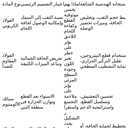
لاستجابة الهندسية الشائعة
لماذا يهم
اعتبار التصميم الرئيسي
نوع المادة
يحسن
موثوقية
بط حجم الثقب، وتخليص
نسبة الثقب إلى السمك
القطع
الفولاذ
الحافة، وميزات تحضير
وإمكانية الوصول لحافة
وكفاءة
الكربوني
الوصلة
اللحام
اللحام
اللاحق
يؤثر
على
خطر
استخدام قطع النيتروجين،
الفولاذ
تغير
تعريض الحافة الجمالية
تقليل التركيز الحراري،
المقاوم
اللون
وتباعد الميزات الكثيفة
حماية التشطيب السطحي
للصدأ
وجودة
السطح
المرئي
يؤثر
على
تحسين التعشيش،
ملاءمة
الاستواء بعد القطع
سبائك
وتسلسل القطع،
التجميع
وتوازن الحرارة في
الألومنيوم
واستراتيجية الدعم
واستقرا
منطقة الثني
ر
التشكيل
يحدد
لتخطيط لحماية الحافة، أو