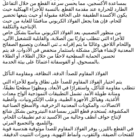
بمساعدة الأكسجين، مما يحسن سرعة القطع من خلال التفاعل
الطارد للحرارة عند مقدمة القطع. بالنسبة للأجزاء الهيكلية حيث
يكون الأكسدة الطفيفة على الحافة مقبولة أو حيث يتبعها تحضير
للحام، فإن هذا يجعل الفولاذ الكربوني منافسًا للغاية من حيث
الإنتاجية والتكلفة.
من منظور التصميم، يعد الفولاذ الكربوني مناسبًا بشكل خاص
للأجزاء التي تتطلب توازنًا بين الصلابة، والقابلية للتشغيل الآلي،
واللحام اللاحق. وغالبًا ما يتم إقرانه بـ
ثني المعادن
و
تصنيع الصفائح
المعدنية
لإنشاء هياكل مشكلة باستثمار منخفض في الأدوات. قد يتم
تحسين الحماية السطحية لاحقًا من خلال
الطلاء
، أو
الطلاء
اعتمادًا على بيئة الخدمة.
بالمسحوق
، أو
الفوسفاتة
الفولاذ المقاوم للصدأ: الدقة، النظافة، ومقاومة التآكل
يتم اختيار الفولاذ المقاوم للصدأ على نطاق واسع للأجزاء التي
تتطلب مقاومة للتآكل، واستقرارًا في الأبعاد، ومظهرًا سطحيًا نظيفًا،
ومتانة طويلة الأمد. تشمل التطبيقات النموذجية ألواح معدات
الأغذية، وهياكل الأجهزة الطبية، وعلب الإلكترونيات، وأغطية
الاتصالات، والمكونات المعدنية الزخرفية، والأسطح الصناعية
المكشوفة. يُستخدم قطع الليزر بمساعدة النيتروجين بشكل شائع
لإنتاج حواف أنظف وخالية من الأكسيد تدعم تطبيقات اللحام،
والتلميع، والتجميع المرئي.
في القطع بالليزر، يوفر الفولاذ المقاوم للصدأ موثوقية هندسية قوية
للفتحات الضيقة، والثقوب، وأنماط التهوية، وميزات التثبيت الدقيقة.