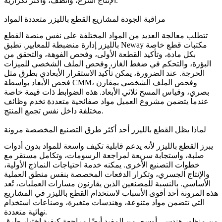
الإنتاج أسرع، وأنظف، وأكثر تكرارية.
مراقبة الجودة لمشاريع القطع بالليزر متعددة المواد
تتطلب معالجة العديد من المواد المختلفة على نفس منصة القطع
بالليزر إدارة منضبطة للمعايير. تطبق Neway مكتبات قطع خاصة
بكل مادة، وتأكيد القطعة الأولى، وفحص الفوهة، والتحقق من
البؤرة، والتحكم في ضغط الغاز، وفحص الملف الشخصي للميزات
الحرجة. عند الضرورة، يمكن تأكيد الاستقرار الأبعادي بطرق مثل
، و
فحص الملف الشخصي بمقارن
فحص الأبعاد بواسطة CMM
بصري
، و
قياس المسح ثلاثي الأبعاد
. هذه الضوابط ذات قيمة خاصة
عندما يتضمن مشروع العميل مواد صفائحية متعددة تخدم وظائف
مختلفة داخل نفس تجمع المنتج.
لماذا يظل القطع بالليزر أحد أكثر طرق التصنيع المخصصة مرونة
يبرز القطع بالليزر لأنه يدعم قابلية تكيف واسعة للمواد بدون أدوات
صلبة، واستجابة سريعة لمراجعة الرسومات، وتكامل مستقر مع
خطوات التصنيع الأخرى. يمكنه خدمة احتياجات النماذج الأولية،
والإنتاج الجسري، وتكرار الدفعات المخصصة بنفس منطق العملية
الأساسي. بالنسبة للمصنعين الذين يقارنون مسارات العمليات، تُعد
هذه المرونة أحد أقوى الأسباب لاستخدام القطع بالليزر في المشاريع
التي تتضمن مواد متنوعة، وهندسات متغيرة، وصناعات استخدام
نهائية متعددة.
من منظور هندسي أوسع، من المفيد أيضًا مراجعة
كيفية اختيار طرق