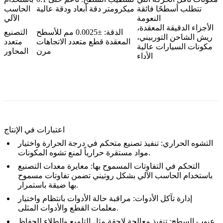
تتطلب أسطحًا فائقة
ميكرومتر دقة أبعاد ودقة عالية
الحاسب
النعومة
الآلي
الأجزاء الدقيقة المعقدة،
الدقة: ±0.0025 مم للأسطح
التصنيع
ريش الشاحن التوربيني،
المعقدة قطع متعدد الاتجاهات
متعدد
مكونات السيارات عالية
مرن
المحاور
الأداء
اعتبارات في الإنتاج
التشوه الحراري:
تنفيذ تصنيع متحكم في درجة الحرارة واختيار
مواد مستقرة حرارياً لمنع تشوه المكونات.
التحكم في التفاوتات المسموح بها:
معايرة معدات التصنيع
باستخدام الحاسب الآلي بشكل روتيني تضمن تفاوتات مسموح
بها ضيقة باستمرار.
إدارة تآكل الأدوات:
مراقبة حالة الأدوات بانتظام واختيار
معلمات القطع والأدوات المثلى.
عيوب السطح:
تنفيذ معالجة لاحقة مثل التلميع والطلاء للحفاظ