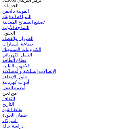
الرمز البريدي 523000
الخدمات
القولبة بالحقن
السباكة الدقيقة
تصنيع الصفائح المعدنية
النمذجة الأولية
الحلول
الطيران والفضاء
صناعة السيارات
إلكترونيات المستهلك
التنقل الكهربائي
قطاع الطاقة
الأجهزة الطبية
الاتصالات السلكية واللاسلكية
حلول الإضاءة
أدوات كهربائية
أنظمة القفل
من نحن
الثقافة
التاريخ
نقاط القوة
ضمان الجودة
الشركاء
دراسة حالة