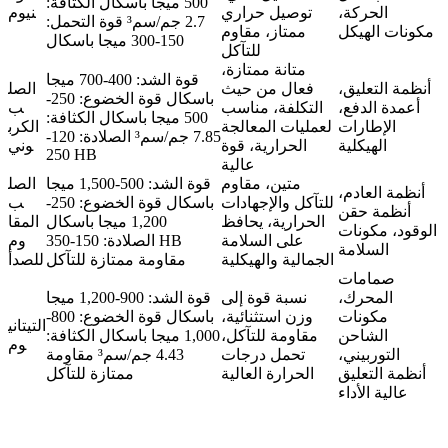
500 ميجا باسكال الكثافة:
الحركة،
توصيل حراري
نيوم
2.7 جم/سم³ قوة التحمل:
مكونات الهيكل
ممتاز، مقاوم
150-300 ميجا باسكال
للتآكل
متانة ممتازة،
قوة الشد: 400-700 ميجا
أنظمة التعليق،
فعال من حيث
الصل
باسكال قوة الخضوع: 250-
أعمدة الدفع،
التكلفة، مناسب
ب
500 ميجا باسكال الكثافة:
الإطارات
لعمليات المعالجة
الكرب
7.85 جم/سم³ الصلادة: 120-
الهيكلية
الحرارية، قوة
وني
250 HB
عالية
متين، مقاوم
قوة الشد: 500-1,500 ميجا
الصل
أنظمة العادم،
للتآكل والإجهادات
باسكال قوة الخضوع: 250-
ب
أنظمة حقن
الحرارية، يحافظ
1,200 ميجا باسكال
المقا
الوقود، مكونات
على السلامة
الصلادة: 150-350 HB
وم
السلامة
الجمالية والهيكلية
مقاومة ممتازة للتآكل
للصدأ
صمامات
المحرك،
نسبة قوة إلى
قوة الشد: 900-1,200 ميجا
مكونات
وزن استثنائية،
باسكال قوة الخضوع: 800-
التيتاني
الشاحن
مقاومة للتآكل،
1,000 ميجا باسكال الكثافة:
وم
التوربيني،
تحمل درجات
4.43 جم/سم³ مقاومة
أنظمة التعليق
الحرارة العالية
ممتازة للتآكل
عالية الأداء