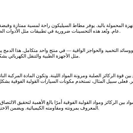
زة المحمولة باليد. يوفر
مطاط السيليكون
راحة لمسية ممتازة وقبضة 
عام. وتُعد هذه التحسينات ضرورية في تطبيقات مثل الأدوات الطبية والأدوات الصناعية، حيث يتطلب الاستخدام الطويل الراحة والدقة.
وسائد التخميد والحواجز الواقية — في منتج واحد متكامل. هذا الدمج يب
بشكل كبير من هذا الدمج الوظيفي، مما يتيح تصميمات أكثر انسيابية وقوة.
مثل الأجهزة الطبية و
التنقل الكهربائي
لركائز الصلبة ومرونة المواد اللينة. وتكون المادة المركبة الناتجة
ر. فعلى سبيل المثال، تستخدم
مكونات السيارات
مواد بين الركائز ومواد القولبة الفوقية أمرًا بالغ الأهمية لتحقيق الالتصا
المعروف بمرونته ومقاومته الكيميائية. ويضمن الاختيار الصحيح بناءً على متطلبات التطبيق أداءً ممتازًا للمنتج وعمرًا أطول.