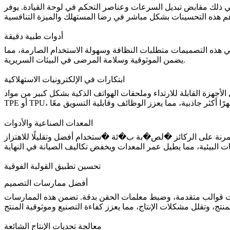
ر التحكم في لوحة القيادة. يوفر TPU أو TPE في القولبة الفوقية راحة لمسية أفضل ومتانة أكبر ومظهرًا
أدوات طبية دقيقة
بي هذه التصميمات متطلبات النظافة وسهولة الاستخدام الصارمة، مما
يضمن الموثوقية وسلامة المرضى في البيئات السريرية.
ابتكارات في الإلكترونيات الاستهلاكية
لأجهزة القابلة للارتداء وملحقات الهواتف الذكية بشكل كبير من مواد
المعدات الصناعية والأدوات
د المرنة على الركائز �لص�بة ب�ئة �ستخدام أفضل وتقليلًا للاهتزاز
تحسين تطبيق القولبة الفوقية
أفضل ممارسات التصميم
تصميمات قوالب متقدمة، وضبط معلمات الحقن بدقة. تضمن هذه الممارسات
معالجة تحديات الإنتاج الشائعة