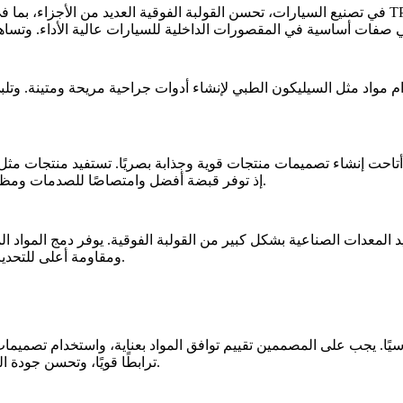
في تصنيع السيارات، تحسن القولبة الفوقية العديد من الأجزاء، بما في ذلك مقابض تبديل السرعات وعناص
ام مواد مثل
السيليكون الطبي
لإنشاء أدوات جراحية مريحة ومتينة. وتل
 أتاحت إنشاء تصميمات منتجات قوية وجذابة بصريًا. تستفيد منتجات مثل ا
TPE أو TPU، إذ توفر قبضة أفضل وامتصاصًا للصدمات ومظهرًا أكثر جاذبية، مما يعزز الوظائف وقابلية التسويق معًا.
فيد المعدات الصناعية بشكل كبير من القولبة الفوقية. يوفر دمج الموا
ومقاومة أعلى للتحديات البيئية، مما يطيل عمر المعدات ويخفض تكاليف الصيانة في النهاية.
ًا أساسيًا. يجب على المصممين تقييم توافق المواد بعناية، واستخدام 
ترابطًا قويًا، وتحسن جودة المنتج، وتقلل مشكلات الإنتاج، مما يعزز كفاءة التصنيع وموثوقية المنتج.