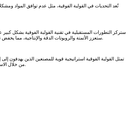
تُعد التحديات في القولبة الفوقية، مثل عدم توافق المواد وم
ستركز التطورات المستقبلية في تقنية القولبة الفوقية بشكل كبير على 
ستعزز الأتمتة والروبوتات الدقة والإنتاجية، مما يخفض تكاليف الإنتاج ويحسن الجودة. وتشير هذه الاتجاهات إلى نمو قوي في السوق وزيادة الاعتماد في الصناعات التي تركز على الكفاءة والاستدامة.
تمثل القولبة الفوقية استراتيجية قوية للمصنعين الذين يهدفون إلى
من خلال الاستفادة من المواد المتقدمة وتحسين تقنيات الإنتاج. ويضمن تبني هذه الابتكارات ميزة تنافسية مستدامة في القطاعات الصناعية سريعة التطور.