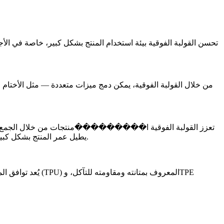
تحسن القولبة الفوقية بيئة استخدام المنتج بشكل كبير، خاصة في الأجه
من خلال القولبة الفوقية، يمكن دمج ميزات متعددة — مثل الأختام و
تعزز القولبة الفوقية ا���������منتجات من خلال الجمع بين قوة ا
القولبة الفوقية بشكل متكرر لتحمل الظروف القاسية والحفاظ على الموثوقية طويلة الأمد.
يطيل عمر المنتج بشكل كبي
المعروف بمتانته ومقاومته للتآكل، وTPE
البولي يوريثين الحراري (TPU)
يُعد توافق ال