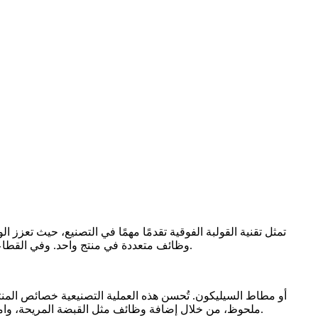
تمثل تقنية القولبة الفوقية تقدمًا مهمًا في التصنيع، حيث تعزز ا
، أصبحت القولبة الفوقية أكثر أهمية لتحقيق أداء متقدم للمنتجات وتمييزها في السوق.
وظائف متعددة في منتج واحد. وفي القطاع
ملحوظ، من خلال إضافة وظائف مثل القبضة المريحة، وامتصاص الصدمات، وتحسين المظهر. وباستخدام مواد متقدمة، يمكن للمصنعين إنتاج منتجات متطورة تلبي أعلى معايير الأداء وتوقعات العملاء.