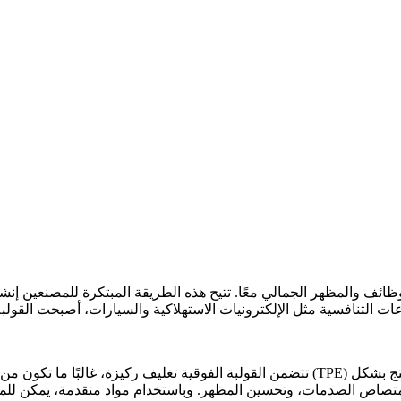
لوظائف والمظهر الجمالي معًا. تتيح هذه الطريقة المبتكرة للمصنعين إنشا
ات التنافسية مثل
الإلكترونيات الاستهلاكية
و
السيارات
أو مطاط السيليكون. تُحسن هذه العملية التصنيعية خصائص المنتج بشكل
الإلاستومرات الحرارية (TPE)
تتضمن القولبة الفوقية تغليف ركيزة، غالبًا ما تكون من