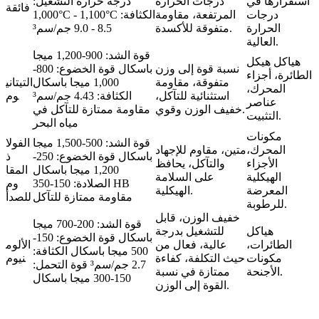
استقرارها في
درجات الحرارة
درجة حرارة التشغيل:
فائقة
درجات
المرتفعة، مقاومة
1,000°C - 1,100°C الكثافة:
الحرارة
متفوقة للأكسدة.
8.5 - 9.0 جم/سم³
العالية.
قوة الشد: 900-1,200 ميجا
هياكل هيكل
نسبة قوة إلى وزن
باسكال قوة الخضوع: 800-
الطائرة، أجزاء
متفوقة، مقاومة
1,000 ميجا باسكال
التيتاني
المحرك،
استثنائية للتآكل،
الكثافة: 4.43 جم/سم³
وم
عناصر
خفيف الوزن وقوي.
مقاومة ممتازة للتآكل في
التثبيت.
مياه البحر
مكونات
قوة الشد: 500-1,500 ميجا
الفولا
المحرك،
متين، مقاوم للإجهاد
باسكال قوة الخضوع: 250-
ذ
الأجزاء
والتآكل، يحافظ
1,200 ميجا باسكال
المقا
الهيكلية
على السلامة
الصلادة: 150-350 HB
وم
المعرضة
الهيكلية.
مقاومة ممتازة للتآكل
للصدأ
للرطوبة.
خفيف الوزن، قابل
قوة الشد: 200-700 ميجا
هياكل
للتشغيل بدرجة
باسكال قوة الخضوع: 150-
الطائرات،
عالية، فعال من
الألوم
500 ميجا باسكال الكثافة:
مكونات
حيث التكلفة، كفاءة
نيوم
2.7 جم/سم³ قوة التحمل:
الأجنحة.
ممتازة في نسبة
150-300 ميجا باسكال
القوة إلى الوزن.