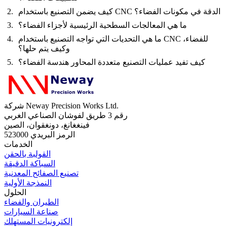
كيف يضمن التصنيع باستخدام CNC الدقة في مكونات الفضاء؟
ما هي المعالجات السطحية الرئيسية لأجزاء الفضاء؟
ما هي التحديات التي تواجه التصنيع باستخدام CNC للفضاء،
وكيف يتم حلها؟
كيف تفيد عمليات التصنيع متعددة المحاور هندسة الفضاء؟
شركة Neway Precision Works Ltd.
رقم 3 طريق لفوشان الصناعي الغربي
فينغغانغ، دونغقوان، الصين
الرمز البريدي 523000
الخدمات
القولبة بالحقن
السباكة الدقيقة
تصنيع الصفائح المعدنية
النمذجة الأولية
الحلول
الطيران والفضاء
صناعة السيارات
إلكترونيات المستهلك