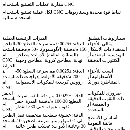
مقارنة عمليات التصنيع باستخدام CNC
لكل عملية تصنيع باستخدام CNC نقاط قوة محددة وسيناريوهات
استخدام مثالية:
سيناريوهات التطبيق
الميزات الرئيسية
العملية
مثالي للأجزاء
الدقة: ±0.0025 مم سرعة القطع: 30-
الطحن
المعقدة ذات الأشكال
150 م/دقيقة (الألومنيوم)، ~50 م/دقيقة
باستخد
الهندسية المعقدة أو
(السبائك الفائقة) الأدوات: مطاحن
ام
CNC
الكنتورات الدقيقة.
نهاية، مطاحن كروية، مطاحن وجهية
الخراط
أنسب للأجزاء
الدقة: ±0.0025 مم سرعة القطع: 50-
ة
الأسطوانية أو
200 م/دقيقة الأدوات: إدراجات ذات
باستخد
المتناظرة دورانيًا.
رؤوس كربيدية للمكونات الأسطوانية
ام
CNC
ضروري للمكونات
الحفر
الدقة: ±0.0025 مم دقة الثقب سرعة
ذات الثقوب الدقيقة
باستخد
القطع: 30-100 م/دقيقة القدرة: حفر
أو العميقة أو
ام
ثقوب عميقة حتى 30× القطر
CNC
المتعددة.
الدقة: خشونة سطحية منخفضة تصل
الطحن
أساسي للأسطح
إلى 0.1 ميكرومتر سرعة الطحن: 10-
باستخد
فائقة النعومة
30 م/ثانية الأدوات: عجلات طحن عالية
ام
والتسامحات الدقيقة.