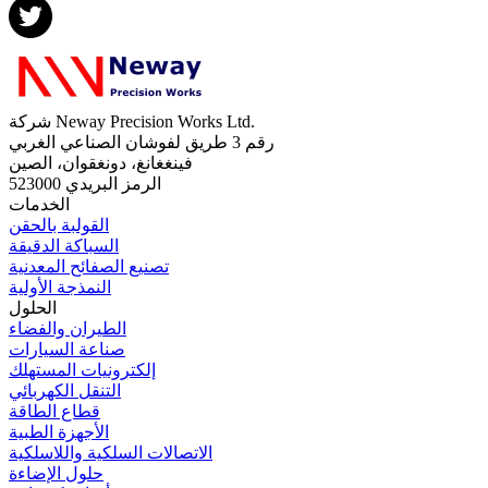
شركة Neway Precision Works Ltd.
رقم 3 طريق لفوشان الصناعي الغربي
فينغغانغ، دونغقوان، الصين
الرمز البريدي 523000
الخدمات
القولبة بالحقن
السباكة الدقيقة
تصنيع الصفائح المعدنية
النمذجة الأولية
الحلول
الطيران والفضاء
صناعة السيارات
إلكترونيات المستهلك
التنقل الكهربائي
قطاع الطاقة
الأجهزة الطبية
الاتصالات السلكية واللاسلكية
حلول الإضاءة