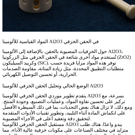
المواد القياسية للألومينا Al2O3 في الحقن الخزفي
حول
الخزفيات المصبوبة بالحقن
. بالإضافة إلى الألومينا Al2O3،
تُستخدم مواد أخرى شائعة في الحقن الخزفي مثل الزركونيا (ZrO2)
وكربيد السيليكون (SiC). توفر هذه المواد مزايا فريدة حسب
متطلبات التطبيق المحددة، مثل زيادة المتانة، مقاومة الصدمات
الحرارية، أو تحسين التوصيل الكهربائي.
الوضع الحالي وتحليل الحقن الخزفي للألومينا Al2O3
يتقدم تطوير موردي الحقن الخزفي للألومينا Al2O3 بسرعة، مع
تركيز على تحسين نقاوة المواد، وعمليات التصنيع، وجودة المنتج.
ومع ذلك، لا تزال هناك بعض التحديات، بما في ذلك السيطرة الأفضل
على انكماش المادة أثناء التلبيد، وتطوير تقنيات الأدوات المتقدمة
لتحقيق دقة وتعقيد أعلى في الأجزاء المصبوبة.
مستقبل الحقن الخزفي للألومينا Al2O3 يبدو واعدًا. هناك طلب
متزايد في مختلف الصناعات على مكونات خزفية عالية الأداء، مما