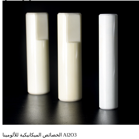
الخصائص الميكانيكية للألومينا Al2O3