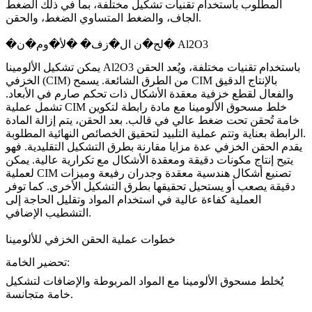
المطلوب باستخدام تقنيات تشكيل مختلفة، بما في ذلك الضغط
الجاف، والضغط المتساوي الضغط، والحقن.
�لح�ن ال�زف� �لأ�وم�ن� Al2O3
يمكن تشكيل الألومينا Al2O3 باستخدام تقنيات مختلفة، ويُعد الحقن
الخزفي (CIM) من الطرق الشائعة. يسمح CIM بالإنتاج الدقيق
والفعال لقطع خزفية معقدة الأشكال ذات تحكم صارم في الأبعاد.
تشمل عملية CIM خلط مسحوق الألومينا مع مادة رابطة لتكوين
خامة تُحقن تحت ضغط عالي في قالب. بعد الحقن، يتم إزالة المادة
الرابطة بعناية وتتم عملية التلبيد لتحقيق الخصائص النهائية المطلوبة.
يقدم الحقن الخزفي عدة مزايا مقارنة بطرق التشكيل التقليدية. فهو
يتيح إنتاج مكونات دقيقة ومعقدة الأشكال مع تكرارية عالية. يمكن
لعملية CIM تصنيع أشكال هندسية معقدة وجدران رفيعة وميزات
دقيقة يصعب أو يستحيل تحقيقها بطرق التشكيل الأخرى. كما توفر
العملية كفاءة عالية في استخدام المواد وتقليل الحاجة إلى
التشطيب الإضافي.
خطوات عملية الحقن الخزفي للألومينا
تحضير الخامة:
يُخلط مسحوق الألومينا مع المواد المربوطة والإضافات لتشكيل
خامة متجانسة.