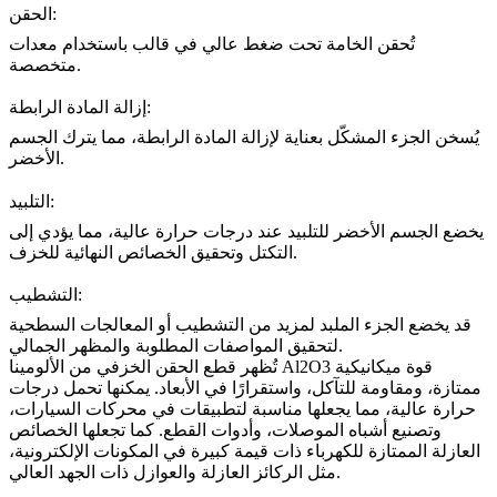
الحقن:
تُحقن الخامة تحت ضغط عالي في قالب باستخدام معدات
متخصصة.
إزالة المادة الرابطة:
يُسخن الجزء المشكّل بعناية لإزالة المادة الرابطة، مما يترك الجسم
الأخضر.
التلبيد:
يخضع الجسم الأخضر للتلبيد عند درجات حرارة عالية، مما يؤدي إلى
التكتل وتحقيق الخصائص النهائية للخزف.
التشطيب:
قد يخضع الجزء الملبد لمزيد من التشطيب أو المعالجات السطحية
لتحقيق المواصفات المطلوبة والمظهر الجمالي.
تُظهر قطع الحقن الخزفي من الألومينا Al2O3 قوة ميكانيكية
ممتازة، ومقاومة للتآكل، واستقرارًا في الأبعاد. يمكنها تحمل درجات
حرارة عالية، مما يجعلها مناسبة لتطبيقات في محركات السيارات،
وتصنيع أشباه الموصلات، وأدوات القطع. كما تجعلها الخصائص
العازلة الممتازة للكهرباء ذات قيمة كبيرة في المكونات الإلكترونية،
مثل الركائز العازلة والعوازل ذات الجهد العالي.