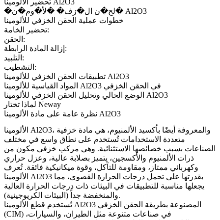
تحضير الألومينا Al2O3
�لح�ن ال�زف� �لأ�وم�ن� Al2O3
خطوات عملية الحقن الخزفي للألومينا
تحضير الخامة:
الحقن:
إزالة المادة الرابطة:
التلبيد:
التشطيب:
تطبيقات الحقن الخزفي للألومينا Al2O3
المواد القياسية للألومينا Al2O3 في الحقن الخزفي
الوضع الحالي وتحليل الحقن الخزفي للألومينا Al2O3
لماذا تختار Neway
نظرة عامة على مادة الألومينا Al2O3
الألومينا Al2O3، والمعروفة أيضًا بأكسيد الألمنيوم، هي مادة خزفية
متعددة الاستخدامات تُستخدم على نطاق واسع في مختلف
الصناعات بسبب خصائصها الاستثنائية. وهي مركب خزفي مكون من
ذرات الألمنيوم والأكسجين، يتميز بصلابة عالية، وعزل حراري
وكهربائي ممتاز، ومقاومة للتآكل، وقوة ميكانيكية فائقة. تُعرف
الألومينا Al2O3 بقدرتها على تحمل درجات الحرارة القصوى، مما
يجعلها مناسبة للتطبيقات في البيئات ذات درجات الحرارة العالية
والمنخفضة جداً (البيئات الكريوجينية).
تُستخدم قطع
الألومينا Al2O3 المصنوعة بطريقة الحقن الخزفي
في صناعات متنوعة مثل الطيران، والسيارات،
(CIM)