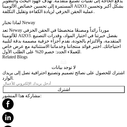
يدفع الحاجة إلى تقنيات تصنيع متقدمة. تهدف جهود البحث والتطوير
المستمرة إلى تحسين خصائص الألومينا Al2O3 بشكل أكبر وتحسين
عملية الحقن الخزفي لزيادة الكفاءة وتقليل التكلفة.
لماذا تختار Neway
تعد Neway مورداً رائداً ومصنعًا متخصصًا في الحقن الخزفي
للألومينا Al2O3. بفضل خبرتنا في اختيار المواد، وقدرات التصنيع
المتقدمة، والالتزام بالجودة، نقدم أجزاء خزفية مصممة بدقة لتلبية
احتياجاتك. اختبر فوائد منتجاتنا وخدماتنا الاستثنائية مع عرض خاص
.
للعملاء الجدد:
خصم 20% على الطلب الأول
Related Blogs
لا توجد بيانات
اشترك للحصول على نصائح تصميم وتصنيع احترافية تصل إلى بريدك
الوارد.
اشترك
مشاركة هذا المنشور: