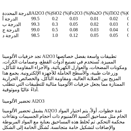
Al2O3 (%)
SiO2 (%)
Fe2O3 (%)
Na2O (%)
TiO2 (%)
C
الدرجة المحددة
99.5
0.2
0.03
0.01
0.02
0
الدرجة أ
99.3
0.3
0.05
0.02
0.03
0
الدرجة ب
99.0
0.5
0.08
0.03
0.04
0
الدرجة ج
98.5
1.0
0.12
0.05
0.05
0
الدرجة د
تجد خزفيات الألومينا Al2O3 تطبيقات واسعة بفضل خصائصها
المميزة. تُستخدم في تصنيع أدوات القطع، وصمامات الكرات،
ومكونات المضخات، والعوازل الكهربائية، والأجزاء المقاومة للتآكل،
وزرعات طبية، والأسطح الحاملة للأجهزة الإلكترونية. يجمع هذا
المزيج بين الصلابة العالية، ومقاومة التآكل، والخصائص الحرارية
الممتازة مما يجعل خزفيات الألومينا مثالية للتطبيقات التي تتطلب
أداءً عاليًا وموثوقية.
تحضير الألومينا Al2O3
يشمل تحضير الألومينا Al2O3 عدة خطوات. أولاً، يتم اختيار المواد
الخام مثل مساحيق أكسيد الألمنيوم ذات أحجام الجسيمات ونقاءات
محكمة التحكم. ثم تُخلط هذه المساحيق بعناية مع المواد المربوطة
والإضافات لتشكيل خامة متجانسة. تُشكّل الخامة إلى الشكل