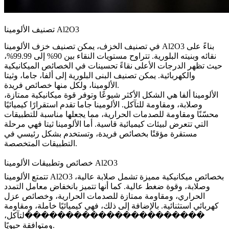
تصنيف الألومينا Al2O3
في
تصنيف الخزف
، يمكن تصنيف خزف الألومينا Al2O3 بناءً على
نقائه وبنيته البلورية. تتراوح مستويات النقاء بين 90% إلى 99.99%،
حيث تظهر الدرجات الأعلى نقاءً تحسينات في الخصائص الميكانيكية
والكهربائية. يمكن تصنيف البنى البلورية إلى ألفا، جاما، وثيتا
الألومينا، ولكل منها خصائص فريدة.
الألومينا ألفا هي الشكل الأكثر شيوعًا وتوفر قوة ميكانيكية ممتازة،
وصلابة، ومقاومة للتآكل. الألومينا جاما تقدم استقرارًا كيميائيًا
محسّنًا ومقاومة للصدمات الحرارية، مما يجعلها مناسبة للتطبيقات
التي تتعرض لبيئات كيميائية قاسية. أما الألومينا ثيتا فهي مرحلة
مستقرة مؤقتًا بخصائص فريدة، وتستخدم بشكل رئيسي في
التطبيقات المتخصصة.
خصائص وتطبيقات الألومينا Al2O3
بخصائص ميكانيكية مميزة تشمل صلابة عالية،
تتمتع الألومينا Al2O3
وصلابة، وقوة ضغط عالية. كما أنها تتميز بانخفاض معامل التمدد
الحراري، ومقاومة ممتازة للصدمات الحرارية، وخصائص عزل
كهربائي استثنائية. بالإضافة إلى ذلك، فهي كيميائيًا خاملة، ومقاومة
����������������������لتآكل،
ومتوافقة حيويًا.