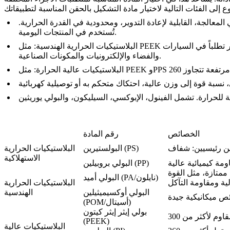
المعالجة، القابلية لإعادة التدوير، ومحدودية في القدرة الحرارية.
تُستخدم في المنتجات اليومية.
البلاستيكيات الحرارية الهندسية: مثل PEEK والنايلون والبولي كربونات، تتميز بخصائص ميكانيكية وحرارية فائقة مقارنة بالبلاستيكيات الاستهلاكية، مما يجعلها مناسبة لتطبيقات أكثر تطلباً في السيارات
والفضاء والإلكترونيات والمكونات الصناعية.
الخصائص
رقم المادة
البولستيرين (PS)
البلاستيكيات الحرارية
الاستهلاكية
البولي بروبيلين (PP)
ممتازة، مثل القوة
البولي أميد (PA/نايلون)
البلاستيكيات الحرارية
البولي أوكسيميثيلين
الهندسية
(POM/أسيتال)
بولي إيثر إيثر كيتون
(PEEK)
البلاستيكيات عالية