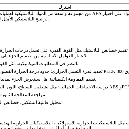
اشترك
الراتينج البلاستيكي الأمثل لتلبية تصميم الجزء ومتطلباته من حيث الخصائص والمعالجة والتطبيق.
ييم خصائص البلاستيك مثل القوة، القدرة على تحمل درجات الحرارة، المقاومة 
الاعتبار العوامل الأساسية من تصميم الجزء إلى حجم الإنتاج والعمليات الثانوية لتوصية بأفضل مادة بلاستيكية لتطبيقك.
النظر في المتطلبات الميكانيكية: مثل القوة، مقاومة الصدمات، الليونة، عمر التعب المطلوب لوظيفة الجزء.
تقييم المقاومة الكيميائية: هل سيتعرض الجزء لمذيبات أو مواد كيميائية؟ يوفر البولي بروبيلين مقاومة كيميائية ممتازة.
مراجعة المعالجة الثانوية: التأثير على اللحام والربط والطلاء. النايلون مناسب للّحام بالليزر.
تحليل قابلية التشكيل: خصائص التدفق، الانكماش، الالتواء التي تؤثر على ملء القالب وجودة الجزء.
ثل البلاستيكيات الحرارية الاستهلاكية، البلاستيكيات الحرارية الهند
المصلدة حرارياً بناءً على نوع البوليمر وخصائصه وأدائه. يساعد هذا في اختيار المادة المناسبة لمتطلبات الأجزاء المختلفة.