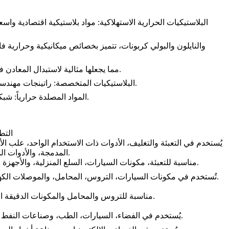
البلاستيكيات الحرارية الاستهلاكية: مواد بلاستيكية اقتصادية واسع
البلاستيكيات عالية الحرارة: مثل PEEK وPPS والبوليميد تحافظ على خصائصها عند درجات حرارة مرتفعة تتجاوز 260°C، مما يجعلها مثالية لاستبدال المعادن في بيئات قاسية.
البلاستيكيات المتخصصة: راتينجات مهندسة لتوفير خصائص خاصة مثل مقاومة كيميائية فائقة، التوافق البيولوجي، نسبة قوة إلى وزن عالية، احتكاك متحكم به أو توصيلية كهربائية.
المواد المصلدة حرارياً: شبكات البوليمر متشابكة حرارياً مما يمنحها استقراراً أبعادياً، صلابة ومقاومة للحرارة. تشمل الفينول، الإبوكسي، السيليكون، والبولي يوريثين.
التط
يُستخدم في التعبئة والتغليف، الأدوات ذات الاستخدام الواحد، علب ال
المدمجة، والأدوات المنزلية.
مناسبة للتعبئة، مكونات السيارات، السلع المنزلية، والأجهزة الطبية.
تُستخدم في مكونات السيارات، التروس، المحامل، والموصلات الكهربائية.
مناسبة للتروس والمحامل والمكونات الدقيقة الأخرى.
يُستخدم في الفضاء، السيارات، الطب، وصناعات النفط والغاز.