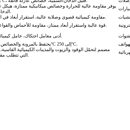
يحتمل أكثر من 260°C، قليل الدخان/السمية، خصائص عازلة فائقة.
يوفر مقاومة عالية للحرارة وخصائص ميكانيكية ممتازة، هيكل 
الدخان ومقاوم للاحتراق.
مقاومة كيميائية قصوى وصلابة عالية، استقرار أبعاد في الماء الساخن/البخار.
قوة عالية واستقرار أبعاد ممتاز، مقاومة للأحماض والقواعد والهيدروكربونات.
أدنى معامل احتكاك، خامل كيميائياً، سطح غير لاصق.
يحتفظ بالمرونة والخصائص الميكانيكية من -60°C إلى 250°C.
مصمم لتحمّل الوقود والزيوت والمذيبات الكيميائية القاسية
التي تتطلب مقاومة كيميائية أعلى.