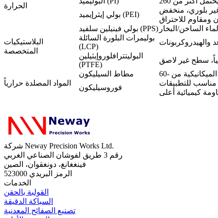
البوليميد (PI)
الحرارة
غير بلوري، منخفض
بولي إيثرإيميد (PEI)
بولي فينيلين سلفيد (PPS)
بوليمرات البلورة السائلة
البلاستيكيات
(LCP)
المتخصصة
البوليتترافلوروإيثيلين
(PTFE)
مطاط السيليكون
، مناسب للتطبيقات
المواد المصلدة حرارياً
فوروسيليكون
شركة Neway Precision Works Ltd.
رقم 3 طريق لفوشان الصناعي الغربي
فينغغانغ، دونغقوان، الصين
الرمز البريدي 523000
الخدمات
القولبة بالحقن
السباكة الدقيقة
تصنيع الصفائح المعدنية