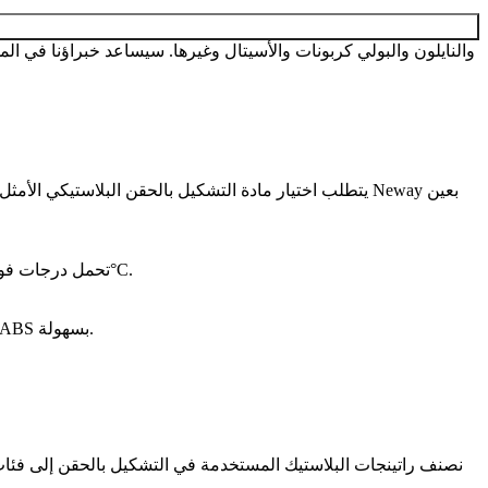
يتطلب اختيار مادة التشكيل بالحقن البلاستيكي الأمثل تق
تحديد قدرة التحمل الحراري: حدود درجة الحرارة القصوى للخدمة بناءً على التطبيق. يمكن للبلاستيك المقاوم للحرارة مثل PEEK تحمل درجات فوق 300°C.
دراسة الاحتياجات الجمالية: مثل تشطيب السطح، اللون، الشفافية، والمتطلبات المضادة للأشعة فوق البنفسجية. يمكن تلوين ABS وPC/ABS بسهولة.
نصنف راتينجات البلاستيك المستخدمة في التشكيل بالحقن إلى فئات م