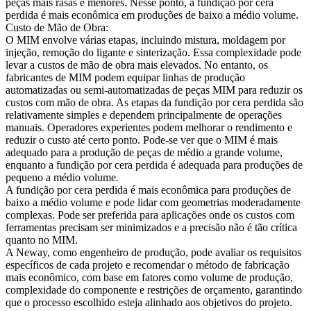
peças mais rasas e menores. Nesse ponto, a fundição por cera
perdida é mais econômica em produções de baixo a médio volume.
Custo de Mão de Obra:
O MIM envolve várias etapas, incluindo mistura, moldagem por
injeção, remoção do ligante e sinterização. Essa complexidade pode
levar a custos de mão de obra mais elevados. No entanto, os
fabricantes de MIM podem equipar linhas de produção
automatizadas ou semi-automatizadas de peças MIM para reduzir os
custos com mão de obra. As etapas da fundição por cera perdida são
relativamente simples e dependem principalmente de operações
manuais. Operadores experientes podem melhorar o rendimento e
reduzir o custo até certo ponto. Pode-se ver que o MIM é mais
adequado para a produção de peças de médio a grande volume,
enquanto a fundição por cera perdida é adequada para produções de
pequeno a médio volume.
A fundição por cera perdida é mais econômica para produções de
baixo a médio volume e pode lidar com geometrias moderadamente
complexas. Pode ser preferida para aplicações onde os custos com
ferramentas precisam ser minimizados e a precisão não é tão crítica
quanto no MIM.
A Neway, como engenheiro de produção, pode avaliar os requisitos
específicos de cada projeto e recomendar o método de fabricação
mais econômico, com base em fatores como volume de produção,
complexidade do componente e restrições de orçamento, garantindo
que o processo escolhido esteja alinhado aos objetivos do projeto.