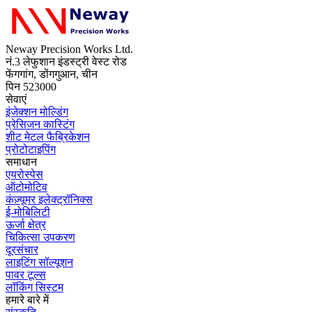
Neway Precision Works Ltd.
नं.3 लेफुशान इंडस्ट्री वेस्ट रोड
फेंगगांग, डोंगगुआन, चीन
पिन 523000
सेवाएं
इंजेक्शन मोल्डिंग
प्रेसिजन कास्टिंग
शीट मेटल फैब्रिकेशन
प्रोटोटाइपिंग
समाधान
एयरोस्पेस
ऑटोमोटिव
कंज़्यूमर इलेक्ट्रॉनिक्स
ई-मोबिलिटी
ऊर्जा क्षेत्र
चिकित्सा उपकरण
दूरसंचार
लाइटिंग सॉल्यूशन
पावर टूल्स
लॉकिंग सिस्टम
हमारे बारे में