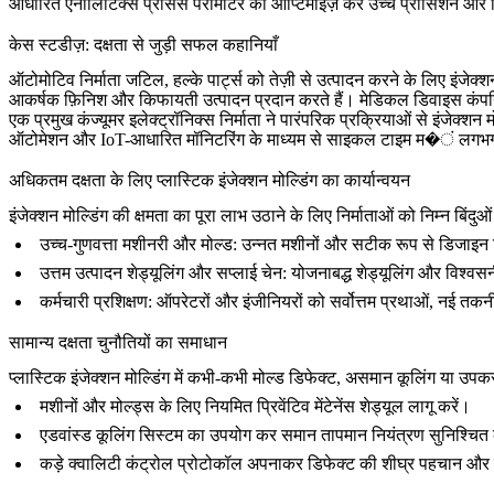
आधारित एनालिटिक्स प्रोसेस पैरामीटर को ऑप्टिमाइज़ कर उच्च प्रीसिशन और स्थि
केस स्टडीज़: दक्षता से जुड़ी सफल कहानियाँ
ऑटोमोटिव निर्माता जटिल, हल्के पार्ट्स को तेज़ी से उत्पादन करने के लिए इंजेक्शन
आकर्षक फ़िनिश और किफायती उत्पादन प्रदान करते हैं। मेडिकल डिवाइस कंपनिया
एक प्रमुख कंज्यूमर इलेक्ट्रॉनिक्स निर्माता ने पारंपरिक प्रक्रियाओं से इंजेक
ऑटोमेशन और IoT-आधारित मॉनिटरिंग के माध्यम से साइकल टाइम म�ं लग
अधिकतम दक्षता के लिए प्लास्टिक इंजेक्शन मोल्डिंग का कार्यान्वयन
इंजेक्शन मोल्डिंग की क्षमता का पूरा लाभ उठाने के लिए निर्माताओं को निम्न बिंदुओं
उच्च-गुणवत्ता मशीनरी और मोल्ड
: उन्नत मशीनों और सटीक रूप से डिजाइन क
उत्तम उत्पादन शेड्यूलिंग और सप्लाई चेन
: योजनाबद्ध शेड्यूलिंग और विश्
कर्मचारी प्रशिक्षण
: ऑपरेटरों और इंजीनियरों को सर्वोत्तम प्रथाओं, नई तक
सामान्य दक्षता चुनौतियों का समाधान
प्लास्टिक इंजेक्शन मोल्डिंग में कभी-कभी मोल्ड डिफेक्ट, असमान कूलिंग या उप
मशीनों और मोल्ड्स के लिए नियमित प्रिवेंटिव मेंटेनेंस शेड्यूल लागू करें।
एडवांस्ड कूलिंग सिस्टम का उपयोग कर समान तापमान नियंत्रण सुनिश्चित 
कड़े क्वालिटी कंट्रोल प्रोटोकॉल अपनाकर डिफेक्ट की शीघ्र पहचान और 