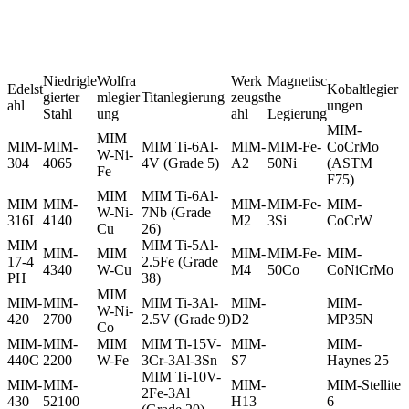
Niedrigle
Wolfra
Werk
Magnetisc
Edelst
Kobaltlegier
gierter
mlegier
Titanlegierung
zeugst
he
ahl
ungen
Stahl
ung
ahl
Legierung
MIM-
MIM
MIM-
MIM-
MIM Ti-6Al-
MIM-
MIM-Fe-
CoCrMo
W-Ni-
304
4065
4V (Grade 5)
A2
50Ni
(ASTM
Fe
F75)
MIM
MIM Ti-6Al-
MIM
MIM-
MIM-
MIM-Fe-
MIM-
W-Ni-
7Nb (Grade
316L
4140
M2
3Si
CoCrW
Cu
26)
MIM
MIM Ti-5Al-
MIM-
MIM
MIM-
MIM-Fe-
MIM-
17-4
2.5Fe (Grade
4340
W-Cu
M4
50Co
CoNiCrMo
PH
38)
MIM
MIM-
MIM-
MIM Ti-3Al-
MIM-
MIM-
W-Ni-
420
2700
2.5V (Grade 9)
D2
MP35N
Co
MIM-
MIM-
MIM
MIM Ti-15V-
MIM-
MIM-
440C
2200
W-Fe
3Cr-3Al-3Sn
S7
Haynes 25
MIM Ti-10V-
MIM-
MIM-
MIM-
MIM-Stellite
2Fe-3Al
430
52100
H13
6