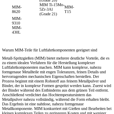
(Grade 20)
MIM Ti-15Mo-
MIM-
MIM-
5Zr-3Al
8620
T15
(Grade 21)
MIM-
9310
MIM-
430L
Warum MIM-Teile für Luftfahrtkomponenten geeignet sind
Metall-Spritzgießen (MIM) bietet mehrere deutliche Vorteile, die es
zu einem idealen Verfahren für die Herstellung komplexer
Luftfahrtkomponenten machen. MIM kann komplexe, nahezu
formgenaue Metallteile mit engen Toleranzen, feinen Details und
hervorragenden mechanischen Eigenschaften herstellen. Der
Prozess beginnt mit einem Rohstoff aus feinem Metallpulver und
Binder, der in komplexe Formen gespritzt werden kann. Zuerst wird
der Binder während des Entbinderns aus dem grünen Teil entfernt.
Anschließend verdichtet das Hochtemperatursintern das
Metallpulver nahezu vollständig, während die Form erhalten bleibt.
Das Ergebnis ist eine nahtlose, nahezu formgenaue
Metallkomponente. MIM konkurriert mit Gießen und Bearbeiten bei
kleinen komplexen Teilen zu geringeren Kosten und mit weniger