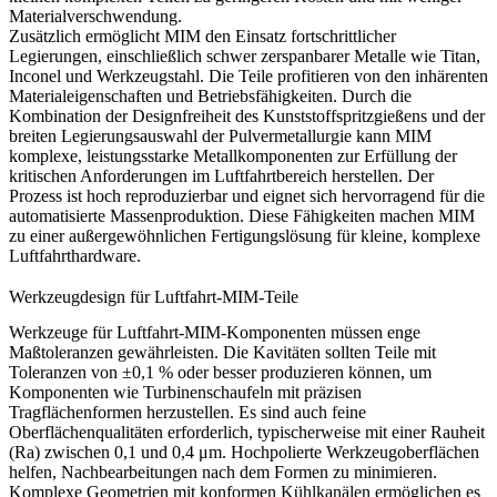
Materialverschwendung.
Zusätzlich ermöglicht MIM den Einsatz fortschrittlicher
Legierungen, einschließlich schwer zerspanbarer Metalle wie Titan,
Inconel und Werkzeugstahl. Die Teile profitieren von den inhärenten
Materialeigenschaften und Betriebsfähigkeiten. Durch die
Kombination der Designfreiheit des Kunststoffspritzgießens und der
breiten Legierungsauswahl der Pulvermetallurgie kann MIM
komplexe, leistungsstarke Metallkomponenten zur Erfüllung der
kritischen Anforderungen im Luftfahrtbereich herstellen. Der
Prozess ist hoch reproduzierbar und eignet sich hervorragend für die
automatisierte Massenproduktion. Diese Fähigkeiten machen MIM
zu einer außergewöhnlichen Fertigungslösung für kleine, komplexe
Luftfahrthardware.
Werkzeugdesign für Luftfahrt-MIM-Teile
Werkzeuge für Luftfahrt-MIM-Komponenten müssen enge
Maßtoleranzen gewährleisten. Die Kavitäten sollten Teile mit
Toleranzen von ±0,1 % oder besser produzieren können, um
Komponenten wie Turbinenschaufeln mit präzisen
Tragflächenformen herzustellen. Es sind auch feine
Oberflächenqualitäten erforderlich, typischerweise mit einer Rauheit
(Ra) zwischen 0,1 und 0,4 μm. Hochpolierte Werkzeugoberflächen
helfen, Nachbearbeitungen nach dem Formen zu minimieren.
Komplexe Geometrien mit konformen Kühlkanälen ermöglichen es